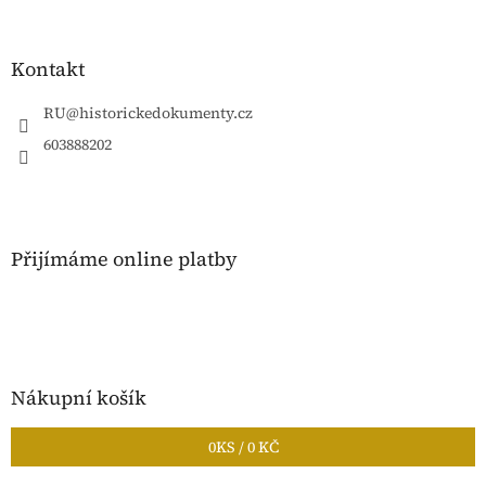
á
p
a
Kontakt
t
í
RU
@
historickedokumenty.cz
603888202
Přijímáme online platby
Nákupní košík
0
KS /
0 KČ