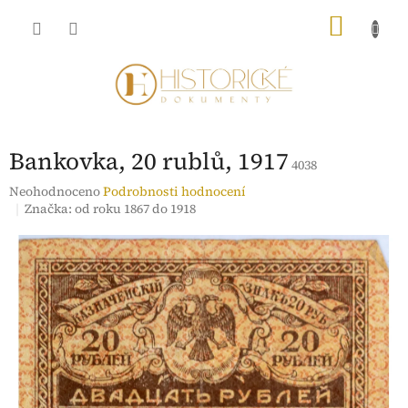
Přejít
NÁKU
na
obsah
KOŠÍK
Bankovka, 20 rublů, 1917
4038
Průměrné
Neohodnoceno
Podrobnosti hodnocení
hodnocení
Značka:
od roku 1867 do 1918
produktu
je
0,0
z
5
hvězdiček.