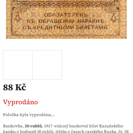
88 Kč
Měrná
Vyprodáno
cena:
Položka byla vyprodána…
Bankovka,
20 rublů
, 1917 -v
zácný bankovní bilet Kazaňského
banku v hodnotě 20 rublů, tištěn v časech carského Ruska. St. 58