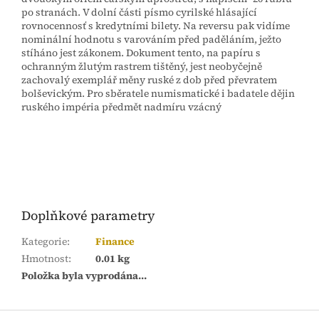
po stranách. V dolní části písmo cyrilské hlásající
rovnocennosť s kredytními bilety. Na reversu pak vidíme
nominální hodnotu s varováním před paděláním, ježto
stíháno jest zákonem. Dokument tento, na papíru s
ochranným žlutým rastrem tištěný, jest neobyčejně
zachovalý exemplář měny ruské z dob před převratem
bolševickým. Pro sběratele numismatické i badatele dějin
ruského impéria předmět nadmíru vzácný
Doplňkové parametry
Kategorie
:
Finance
Hmotnost
:
0.01 kg
Položka byla vyprodána…
Z