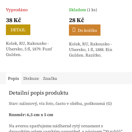
Vyprodáno
Skladem
(1 ks)
38 Kč
28 Kč
DETAIL
Do košíku
Kolek, RU, Rakousko -
Kolek, RU, Rakousko -
Uhersko, 5 fl, 1879. Funf
Uhersko, 1 fl, 1888. Ein
Gulden.
Gulden. Razítko.
Popis
Diskuze
Značka
Detailní popis produktu
Stav: nálezový, viz foto, často v oběhu, poškozená (G)
Rozměr: 6,5 cm x 5 cm
Na aversu spatřujeme nádherně rytý ornament s
dvouokým orlem carským uprostřed, s nápisem "20 rublů"