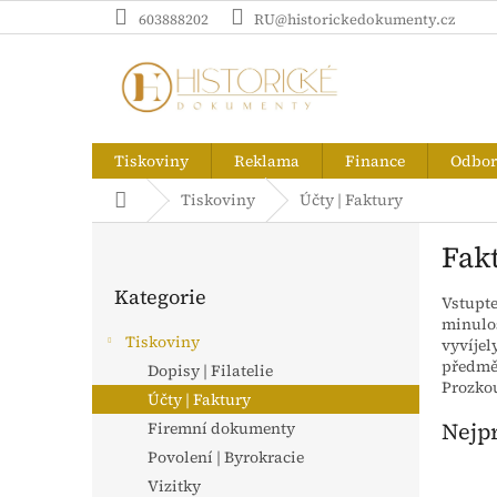
Přejít
603888202
RU@historickedokumenty.cz
na
obsah
Tiskoviny
Reklama
Finance
Odborn
Domů
Tiskoviny
Účty | Faktury
P
Fak
o
Přeskočit
s
Kategorie
kategorie
Vstupte
t
minulos
r
Tiskoviny
vyvíjel
a
předmět
Dopisy | Filatelie
n
Prozkou
Účty | Faktury
n
í
Nejp
Firemní dokumenty
p
Povolení | Byrokracie
a
Vizitky