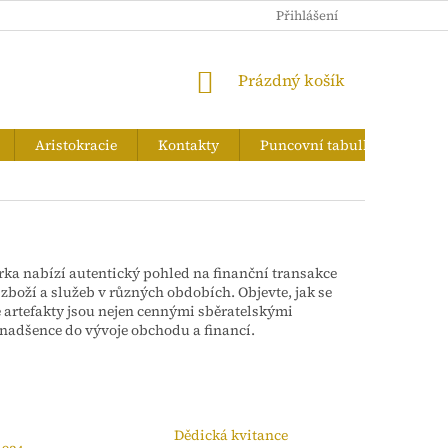
PUNCOVNÍ TABULKA
Přihlášení
NÁKUPNÍ
Prázdný košík
KOŠÍK
Aristokracie
Kontakty
Puncovní tabulka
Zna
írka nabízí autentický pohled na finanční transakce
boží a služeb v různých obdobích. Objevte, jak se
 artefakty jsou nejen cennými sběratelskými
 nadšence do vývoje obchodu a financí.
Dědická kvitance