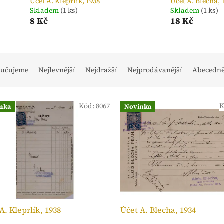
Účet A. Kleprlík, 1938
Účet A. Blecha, 
Skladem
(1 ks)
Skladem
(1 ks)
8 Kč
18 Kč
ručujeme
Nejlevnější
Nejdražší
Nejprodávanější
Abecedn
Kód:
8067
K
nka
Novinka
A. Kleprlík, 1938
Účet A. Blecha, 1934