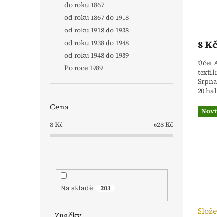
do roku 1867
ů
od roku 1867 do 1918
od roku 1918 do 1938
8 K
od roku 1938 do 1948
od roku 1948 do 1989
Účet A
Po roce 1989
textil
Srpna
20 hal
Cena
Novi
8
Kč
628
Kč
Na skladě
203
Slože
Značky