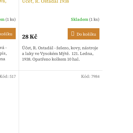
vá,
Účet, R. Ostadál 1938
dem
(1 ks)
Skladem
(1 ks)
košíku
Do košíku
28 Kč
vá -
Účet, R. Ostadál - železo, kovy, nástroje
pis,
a laky ve Vysokém Mýtě. 121. Ledna,
ena
1938. Opatřeno kolkem 10 hal.
Kód:
517
Kód:
7984