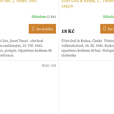
í list, J. Tesař, 1943
Účet Gzíl & Krása, Č. Třebo
1942/9
Skladem
(1 ks)
Skla
Do košíku
Do 
č
18 Kč
 list, Josef Tesař - obchod
Účet Gzíl & Krása, Česká Třebo
m smíšeným, 23. VII. 1943.
velkoobchod, 18. IX. 1942. Ruko
ko, podpis. Opatřeno kolkem 40
opatřeno kolkem 20 hal. Nalep
erforace.
složenka
Kód:
518