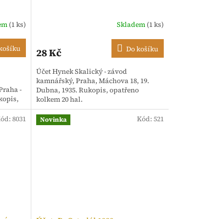
dem
(1 ks)
Skladem
(1 ks)
košíku
Do košíku
28 Kč
Účet Hynek Skalický - závod
kamnářský, Praha, Máchova 18, 19.
 Praha -
Dubna, 1935. Rukopis, opatřeno
kopis,
kolkem 20 hal.
ód:
8031
Kód:
521
Novinka