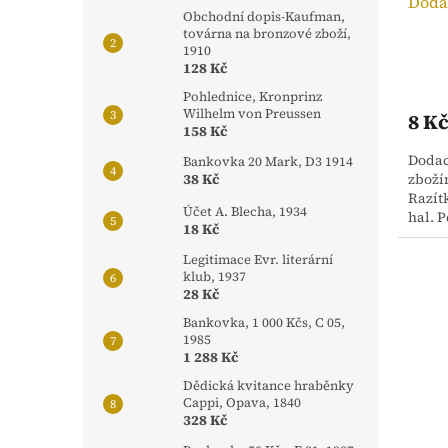
Dodac
Obchodní dopis-Kaufman,
továrna na bronzové zboží,
1910
128 Kč
Pohlednice, Kronprinz
Wilhelm von Preussen
8 K
158 Kč
Dodací
Bankovka 20 Mark, D3 1914
38 Kč
zboží
Razít
Účet A. Blecha, 1934
hal. P
18 Kč
Legitimace Evr. literární
klub, 1937
28 Kč
Bankovka, 1 000 Kčs, C 05,
1985
1 288 Kč
Dědická kvitance hraběnky
Cappi, Opava, 1840
328 Kč