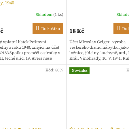
y, 1940
Skladem
(1 ks)
Skla
Do košíku
Do 
Kč
18 Kč
ý vplatní lístek Poštovní
Účet Miroslav Geiger - výroba
elny z roku 1940, znějící na účet
veškerého druhu nábytku, jako
69183 Spolku pro péči o sirotky v
ložnice, jídelny, kuchyně, atd.,
II, Ječné ulici 19. Avers nese
Král. Vinohrady, 10. V. 1941. Ru
vou výzvu S. O. S....
opatřeno kolkem 50 hal.
Kód:
8039
K
Novinka