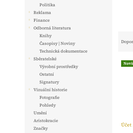
n
Politika
e
Reklama
l
Finance
Odborná literatura
Ř
Knihy
a
Dopo
Časopisy | Noviny
z
Technická dokumentace
e
Sběratelské
V
n
Novi
ý
í
Výrobní prostředky
p
p
Ostatní
i
r
Signatury
s
o
Vizuální historie
p
d
Fotografie
r
u
o
Pohledy
k
d
t
Umění
u
ů
Aristokracie
Účet 
k
Značky
t