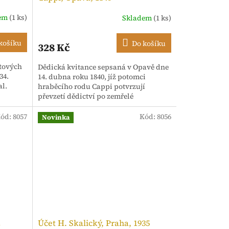
dem
(1 ks)
Skladem
(1 ks)
košíku
Do košíku
328 Kč
otových
Dědická kvitance sepsaná v Opavě dne
34.
14. dubna roku 1840, jíž potomci
al.
hraběcího rodu Cappi potvrzují
převzetí dědictví po zemřelé
plukovníkově vdově, hraběnce Cappi
ód:
8057
Kód:
8056
Novinka
1
Účet H. Skalický, Praha, 1935