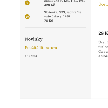
Bankovka 50 Kčs, F 31, 1987
Účet,
428 Kč
Složenka, SOS, zachraňte
naše ústavy, 1940
78 Kč
28 
Novinky
Účet,
tkalc
Použitá literatura
Červe
a slo
1.12.2024
Z
á