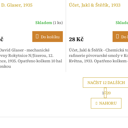
 D. Glaser, 1935
Účet, Jakl & Štěřík, 1933
Skladem
(1 ks)
Skla
Do košíku
Do 
Kč
28 Kč
 David Glaser - mechanické
Účet, Jakl & Štěřík - Chemická 
ovny Rokytnice N/Jizerou, 12.
rafinerie pivovarské smoly v Ko
nce, 1935. Opatřeno kolkem 10 hal
Května, 1933. Opatřeno kolkem 
ženkou
NAČÍST 12 DALŠÍCH
S
1
20
t
O
r
v
NAHORU
á
l
n
á
k
d
o
a
v
c