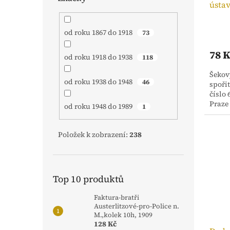
ústav
od roku 1867 do 1918
73
78 
od roku 1918 do 1938
118
Šekov
od roku 1938 do 1948
46
spořit
číslo 
Praze 
od roku 1948 do 1989
1
naléha
Položek k zobrazení:
238
Top 10 produktů
Faktura-bratři
Austerlitzové-pro-Police n.
M.,kolek 10h, 1909
128 Kč