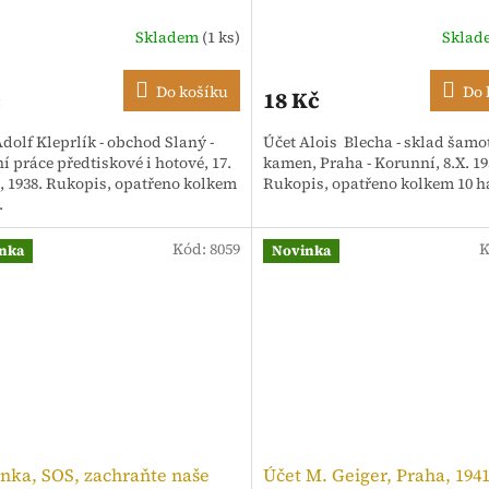
Skladem
(1 ks)
Skla
Do košíku
Do 
č
18 Kč
dolf Kleprlík - obchod Slaný -
Účet Alois Blecha - sklad šam
ní práce předtiskové i hotové, 17.
kamen, Praha - Korunní, 8.X. 19
, 1938. Rukopis, opatřeno kolkem
Rukopis, opatřeno kolkem 10 h
.
Kód:
8059
K
nka
Novinka
nka, SOS, zachraňte naše
Účet M. Geiger, Praha, 194