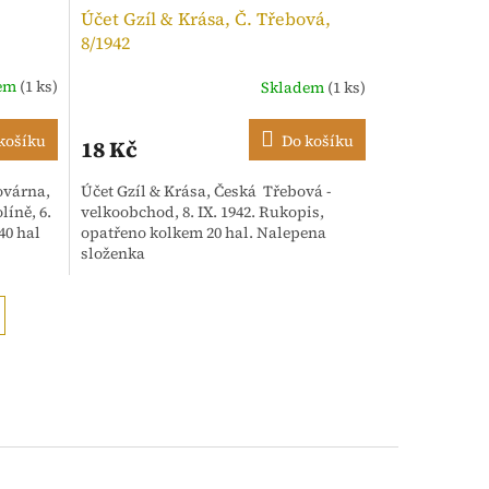
Účet Gzíl & Krása, Č. Třebová,
8/1942
dem
(1 ks)
Skladem
(1 ks)
košíku
Do košíku
18 Kč
továrna,
Účet Gzíl & Krása, Česká Třebová -
líně, 6.
velkoobchod, 8. IX. 1942. Rukopis,
40 hal
opatřeno kolkem 20 hal. Nalepena
složenka