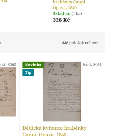
1934
hraběnky Cappi,
Opava, 1840
Skladem
(1 ks)
328 Kč
ě
238
položek celkem
ód:
8063
Kód:
8061
Novinka
Tip
Dědická kvitance hraběnky
Cappi, Opava, 1840