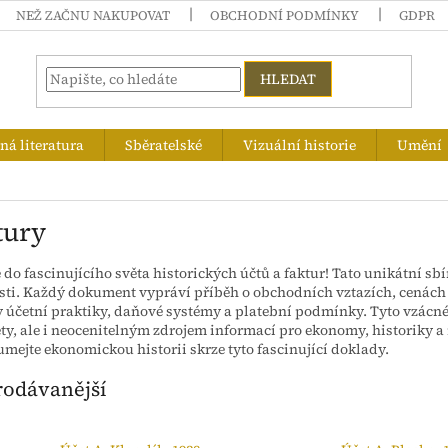
NEŽ ZAČNU NAKUPOVAT
OBCHODNÍ PODMÍNKY
GDPR
HLEDAT
á literatura
Sběratelské
Vizuální historie
Umění
tury
 do fascinujícího světa historických účtů a faktur! Tato unikátní sb
ti. Každý dokument vypráví příběh o obchodních vztazích, cenách z
y účetní praktiky, daňové systémy a platební podmínky. Tyto vzácné
y, ale i neocenitelným zdrojem informací pro ekonomy, historiky a
mejte ekonomickou historii skrze tyto fascinující doklady.
rodávanější