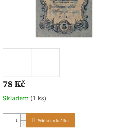
78 Kč
Měrná
Skladem
(1 ks)
cena:
Přidat do košíku