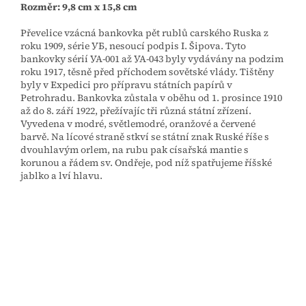
Rozměr: 9,8 cm x 15,8 cm
Převelice vzácná bankovka pět rublů carského Ruska z
roku 1909, série УБ, nesoucí podpis I. Šipova. Tyto
bankovky sérií УА-001 až УА-043 byly vydávány na podzim
roku 1917, těsně před příchodem sovětské vlády. Tištěny
byly v Expedici pro přípravu státních papírů v
Petrohradu. Bankovka zůstala v oběhu od 1. prosince 1910
až do 8. září 1922, přežívajíc tři různá státní zřízení.
Vyvedena v modré, světlemodré, oranžové a červené
barvě. Na lícové straně stkví se státní znak Ruské říše s
dvouhlavým orlem, na rubu pak císařská mantie s
korunou a řádem sv. Ondřeje, pod níž spatřujeme říšské
jablko a lví hlavu.