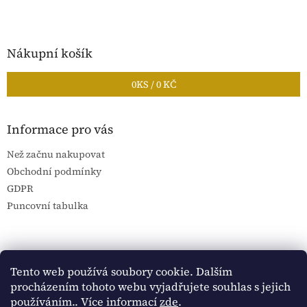
Nákupní košík
0
KS /
0 KČ
Informace pro vás
Než začnu nakupovat
Obchodní podmínky
GDPR
Puncovní tabulka
Blog Sportantique.cz
Sportovní sbírky
Tento web používá soubory cookie. Dalším
procházením tohoto webu vyjadřujete souhlas s jejich
používáním.. Více informací
zde
.