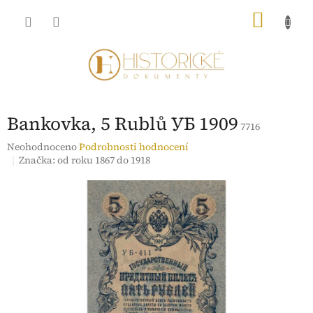
Přejít
NÁKU
na
obsah
KOŠÍK
Bankovka, 5 Rublů УБ 1909
7716
Průměrné
Neohodnoceno
Podrobnosti hodnocení
hodnocení
Značka:
od roku 1867 do 1918
produktu
je
0,0
z
5
hvězdiček.