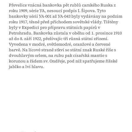
Převelice vzácná bankovka pět rublů carského Ruska z
roku 1909, série УА, nesoucí podpis I. Šipova. Tyto
bankovky sérií УА-001 až УА-043 byly vydávány na podzim
roku 1917, těsně před příchodem sovětské vlády. Tištěny
byly v Expedici pro přípravu státních papírů v
Petrohradu. Bankovka zůstala v oběhu od 1. prosince 1910
až do 8. září 1922, přežívajíc tři různá státní zřízení.
Vyvedena v modré, světlemodré, oranžové a červené
barvě. Na lícové straně stkví se státní znak Ruské říše s
dvouhlavým orlem, na rubu pak císařská mantie s
korunou a řádem sv. Ondřeje, pod níž spatřujeme říšské
jablko a lví hlavu.