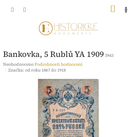
Přejít
NÁKU
na
obsah
KOŠÍK
Bankovka, 5 Rublů YA 1909
3943
Průměrné
Neohodnoceno
Podrobnosti hodnocení
hodnocení
Značka:
od roku 1867 do 1918
produktu
je
0,0
z
5
hvězdiček.