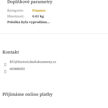
Doplňkové parametry
Kategorie
:
Finance
Hmotnost
:
0.01 kg
Položka byla vyprodána…
Z
á
p
a
Kontakt
t
í
RU
@
historickedokumenty.cz
603888202
Přijímáme online platby