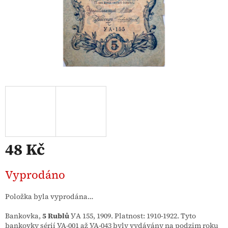
48 Kč
Měrná
Vyprodáno
cena:
Položka byla vyprodána…
Bankovka,
5 Rublů
УA 155, 1909. Platnost: 1910-1922.
Tyto
bankovky sérií УА-001 až УА-043 byly vydávány na podzim roku