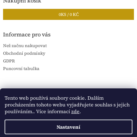
Nákupní košík
0
KS /
0 KČ
Informace pro vás
Než začnu nakupovat
Obchodní podmínky
GDPR
Puncovní tabulka
Blog Sportantique.cz
Sportovní sbírky
Tento web používá soubory cookie. Dalším
procházením tohoto webu vyjadřujete souhlas s jejich
používáním.. Více informací
zde
.
Vytvořil Shoptet
Nastavení