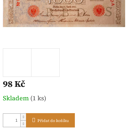
98 Kč
Měrná
Skladem
(1 ks)
cena:
Přidat do košíku