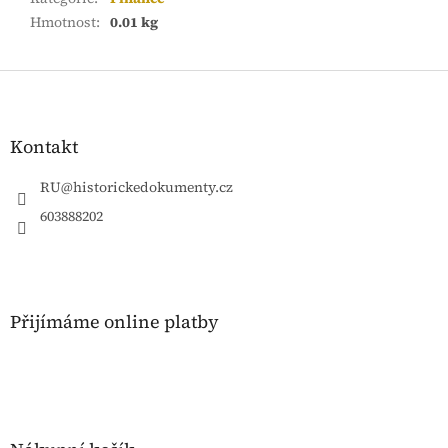
Hmotnost
:
0.01 kg
Z
á
p
a
Kontakt
t
í
RU
@
historickedokumenty.cz
603888202
Přijímáme online platby