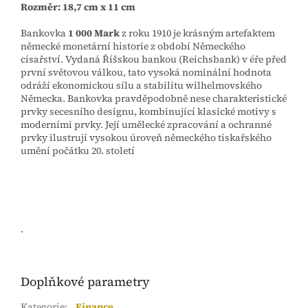
Rozměr: 18,7 cm x 11 cm
Bankovka
1 000 Mark
z roku 1910 je krásným artefaktem
německé monetární historie z období Německého
císařství. Vydaná Říšskou bankou (Reichsbank) v éře před
první světovou válkou, tato vysoká nominální hodnota
odráží ekonomickou sílu a stabilitu wilhelmovského
Německa. Bankovka pravděpodobně nese charakteristické
prvky secesního designu, kombinující klasické motivy s
moderními prvky. Její umělecké zpracování a ochranné
prvky ilustrují vysokou úroveň německého tiskařského
umění počátku 20. století
.
Doplňkové parametry
Kategorie
:
Finance