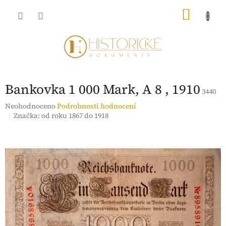
Přejít
NÁKU
na
obsah
KOŠÍK
Bankovka 1 000 Mark, A 8 , 1910
3440
Průměrné
Neohodnoceno
Podrobnosti hodnocení
hodnocení
Značka:
od roku 1867 do 1918
produktu
je
0,0
z
5
hvězdiček.