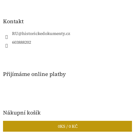
Z
á
p
a
Kontakt
t
í
RU
@
historickedokumenty.cz
603888202
Přijímáme online platby
Nákupní košík
0
KS /
0 KČ