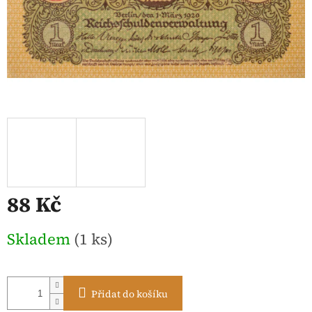
88 Kč
Měrná
Skladem
(1 ks)
cena:
Přidat do košíku