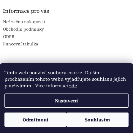
Informace pro vás
Než začnu nakupovat
Obchodní podmínky
GDPR
Puncovní tabulka
Blog Sportantique.cz
Sportovní sbírky
Tento web používá soubory cookie. Dalším
procházením tohoto webu vyjadřujete souhlas s jejich
používáním.. Více informací
zde
.
Vytvořil Shoptet
Nastavení
Copyright 2026
Historické dokumenty
. Všechna práva
Sledujte Historické dokumenty na Facebooku:
Odmítnout
Souhlasím
vyhrazena.
https://www.facebook.com/historickedokumenty/