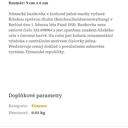
Rozměr: 9 cm x 6 cm
Německá bankovka v hodnotě jedné marky vydaná
Říšskou správou dluhů (Reichsschuldenverwaltung) v
Berlíně dne 1. března léta Páně 1920. Bankovka nese
sériové číslo 332-698964 a jest opatřena znakem říšského
orla v červené barvě. Na rubu jest bohatá ornamentální
výzdoba s centrálním motivem číslovky jedna.
Představuje cenný doklad o poválečném měnovém
systému Výmarské republiky.
Doplňkové parametry
Kategorie
:
Finance
Hmotnost
:
0.01 kg