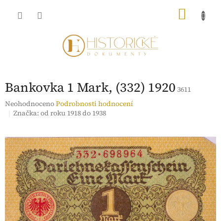
Přejít
NÁKU
na
obsah
KOŠÍK
Bankovka 1 Mark, (332) 1920
3611
Průměrné
Neohodnoceno
Podrobnosti hodnocení
hodnocení
Značka:
od roku 1918 do 1938
produktu
je
0,0
z
5
hvězdiček.