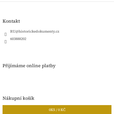
Z
á
p
a
Kontakt
t
í
RU
@
historickedokumenty.cz
603888202
Přijímáme online platby
Nákupní košík
0
KS /
0 KČ