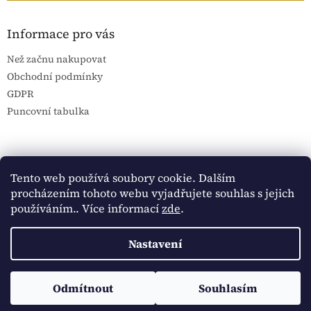
Informace pro vás
Než začnu nakupovat
Obchodní podmínky
GDPR
Puncovní tabulka
Blog Sportantique.cz
Sportovní sbírky
Tento web používá soubory cookie. Dalším
procházením tohoto webu vyjadřujete souhlas s jejich
používáním.. Více informací
zde
.
Vytvořil Shoptet
Nastavení
Copyright 2026
Historické dokumenty
. Všechna práva
Sledujte Historické dokumenty na Facebooku:
Odmítnout
Souhlasím
vyhrazena.
https://www.facebook.com/historickedokumenty/