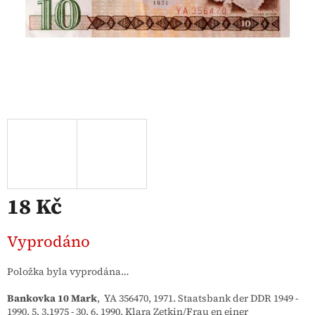
18 Kč
Měrná
Vyprodáno
cena:
Položka byla vyprodána…
Bankovka 10 Mark
, YA 356470, 1971. Staatsbank der DDR 1949 -
1990. 5. 3.1975 - 30. 6. 1990. Klara Zetkin/Frau en einer