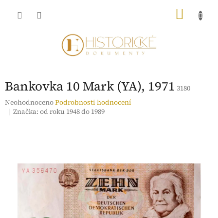
Přejít
NÁKU
na
obsah
KOŠÍK
Bankovka 10 Mark (YA), 1971
3180
Průměrné
Neohodnoceno
Podrobnosti hodnocení
hodnocení
Značka:
od roku 1948 do 1989
produktu
je
0,0
z
5
hvězdiček.