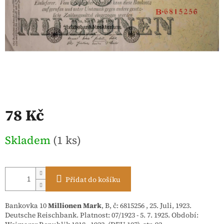
78 Kč
Měrná
Skladem
(1 ks)
cena:
Přidat do košíku
Bankovka 10
Millionen Mark
, B, č: 6815256 , 25. Juli, 1923.
Deutsche Reischbank. Platnost: 07/1923 - 5. 7. 1925. Období: