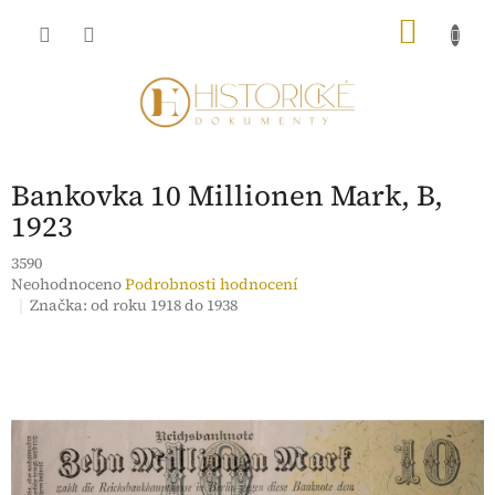
Přejít
NÁKU
na
obsah
KOŠÍK
Bankovka 10 Millionen Mark, B,
1923
3590
Průměrné
Neohodnoceno
Podrobnosti hodnocení
hodnocení
Značka:
od roku 1918 do 1938
produktu
je
0,0
z
5
hvězdiček.