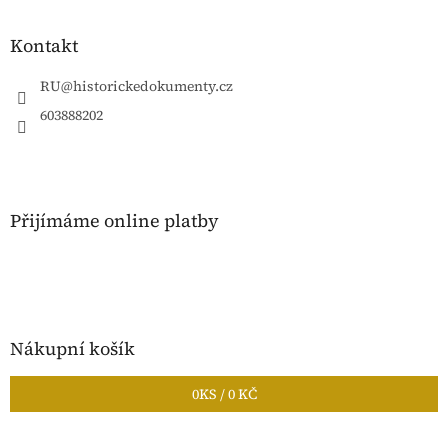
á
p
a
Kontakt
t
í
RU
@
historickedokumenty.cz
603888202
Přijímáme online platby
Nákupní košík
0
KS /
0 KČ