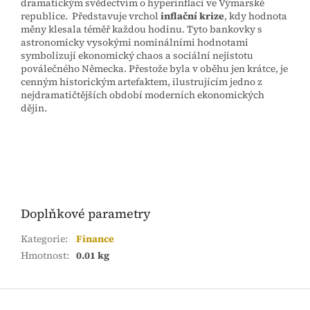
dramatickým svědectvím o hyperinflaci ve Výmarské
republice. Představuje vrchol
inflační krize
, kdy hodnota
měny klesala téměř každou hodinu. Tyto bankovky s
astronomicky vysokými nominálními hodnotami
symbolizují ekonomický chaos a sociální nejistotu
poválečného Německa. Přestože byla v oběhu jen krátce, je
cenným historickým artefaktem, ilustrujícím jedno z
nejdramatičtějších období moderních ekonomických
dějin.
Doplňkové parametry
Kategorie
:
Finance
Hmotnost
:
0.01 kg
Z