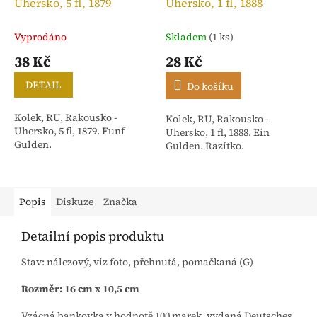
Uhersko, 5 fl, 1879
Uhersko, 1 fl, 1888
Vyprodáno
Skladem
(1 ks)
38 Kč
28 Kč
DETAIL
Do košíku
Kolek, RU, Rakousko -
Kolek, RU, Rakousko -
Uhersko, 5 fl, 1879. Funf
Uhersko, 1 fl, 1888. Ein
Gulden.
Gulden. Razítko.
Popis
Diskuze
Značka
Detailní popis produktu
Stav: nálezový, viz foto, přehnutá, pomačkaná (G)
Rozměr: 16 cm x 10,5 cm
Vzácná bankovka v hodnotě 100 marek, vydaná Deutsches