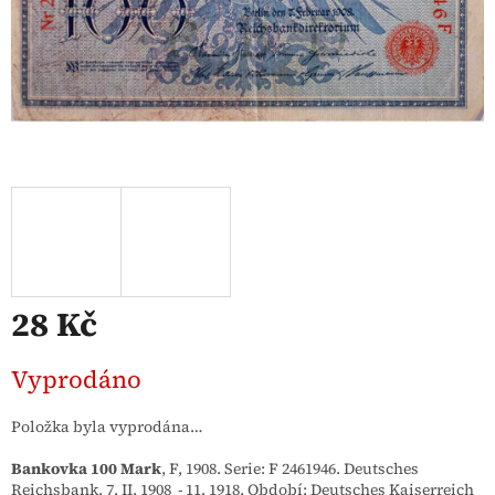
28 Kč
Měrná
Vyprodáno
cena:
Položka byla vyprodána…
Bankovka 100 Mark
, F, 1908. Serie: F 2461946. Deutsches
Reichsbank. 7. II. 1908 - 11. 1918. Období: Deutsches Kaiserreich