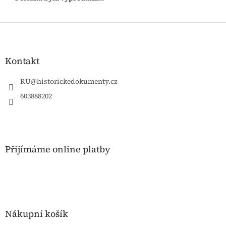
Z
á
p
a
Kontakt
t
í
RU
@
historickedokumenty.cz
603888202
Přijímáme online platby
Nákupní košík