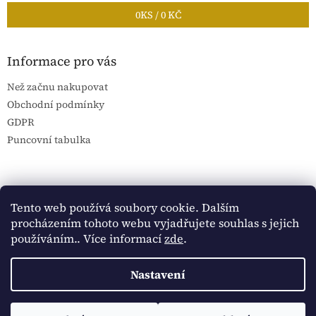
0
KS /
0 KČ
Informace pro vás
Než začnu nakupovat
Obchodní podmínky
GDPR
Puncovní tabulka
Blog Sportantique.cz
Sportovní sbírky
Tento web používá soubory cookie. Dalším
procházením tohoto webu vyjadřujete souhlas s jejich
používáním.. Více informací
zde
.
Vytvořil Shoptet
Nastavení
Copyright 2026
Historické dokumenty
. Všechna práva