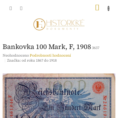
Přejít
NÁKU
na
obsah
KOŠÍK
Bankovka 100 Mark, F, 1908
3637
Průměrné
Neohodnoceno
Podrobnosti hodnocení
hodnocení
Značka:
od roku 1867 do 1918
produktu
je
0,0
z
5
hvězdiček.