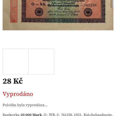
28 Kč
Měrná
Vyprodáno
cena:
Položka byla vyprodána…
Bankovka
20 000 Mark
, O - WB, č: 761258, 1923. Reichsbanknote.