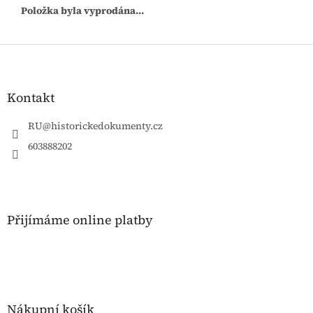
Položka byla vyprodána…
Z
á
p
a
Kontakt
t
í
RU
@
historickedokumenty.cz
603888202
Přijímáme online platby
Nákupní košík