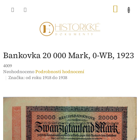
Přejít
NÁKU
na
obsah
KOŠÍK
Bankovka 20 000 Mark, 0-WB, 1923
4009
Průměrné
Neohodnoceno
Podrobnosti hodnocení
hodnocení
Značka:
od roku 1918 do 1938
produktu
je
0,0
z
5
hvězdiček.