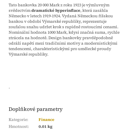
Tato bankovka 20 000 Mark z roku 1923 je výmluvným
svědectvím
dramatické hyperinflace
, která zasáhla
Německo v letech 1919-1924. Vydaná Německou říšskou
bankou v období Výmarské republiky, reprezentuje
zoufalou snahu udržet krok s rapidně rostoucími cenami.
Nominální hodnota 1000 Mark, kdysi značná suma, rychle
ztrácela na hodnotě. Design bankovky pravděpodobně
odráží napětí mezi tradičními motivy a modernistickými
tendencemi, charakteristickými pro umělecké proudy
Výmarské republiky.
.
Doplňkové parametry
Kategorie
:
Finance
Hmotnost
:
0.01 kg