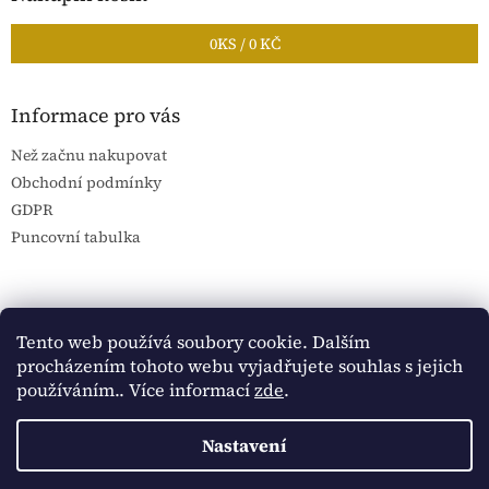
0
KS /
0 KČ
Informace pro vás
Než začnu nakupovat
Obchodní podmínky
GDPR
Puncovní tabulka
Blog Sportantique.cz
Sportovní sbírky
Tento web používá soubory cookie. Dalším
procházením tohoto webu vyjadřujete souhlas s jejich
používáním.. Více informací
zde
.
Vytvořil Shoptet
Nastavení