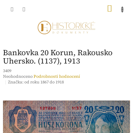
Přejít
NÁKU
na
obsah
KOŠÍK
Bankovka 20 Korun, Rakousko
Uhersko. (1137), 1913
3409
Průměrné
Neohodnoceno
Podrobnosti hodnocení
hodnocení
Značka:
od roku 1867 do 1918
produktu
je
0,0
z
5
hvězdiček.