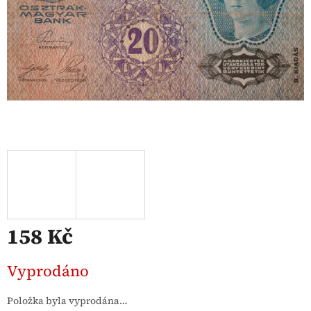
158 Kč
Měrná
Vyprodáno
cena:
Položka byla vyprodána…