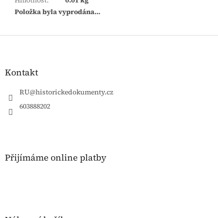
Hmotnost
:
0.01 kg
Položka byla vyprodána…
Z
á
p
a
Kontakt
t
í
RU
@
historickedokumenty.cz
603888202
Přijímáme online platby