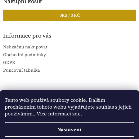
Nákupní košík
0
KS /
0 KČ
Informace pro vás
Než začnu nakupovat
Obchodní podmínky
GDPR
Puncovní tabulka
Blog Sportantique.cz
Sportovní sbírky
Tento web používá soubory cookie. Dalším
procházením tohoto webu vyjadřujete souhlas s jejich
používáním.. Více informací
zde
.
Vytvořil Shoptet
Nastavení