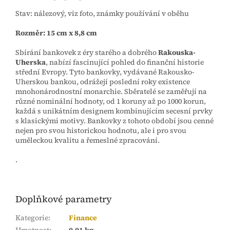
Stav: nálezový, viz foto, známky používání v oběhu
Rozměr: 15 cm x 8,8 cm
Sbírání bankovek z éry starého a dobrého
Rakouska-
Uherska
, nabízí fascinující pohled do finanční historie
střední Evropy. Tyto bankovky, vydávané Rakousko-
Uherskou bankou, odrážejí poslední roky existence
mnohonárodnostní monarchie. Sběratelé se zaměřují na
různé nominální hodnoty, od 1 koruny až po 1000 korun,
každá s unikátním designem kombinujícím secesní prvky
s klasickými motivy. Bankovky z tohoto období jsou cenné
nejen pro svou historickou hodnotu, ale i pro svou
uměleckou kvalitu a řemeslné zpracování.
.
Doplňkové parametry
Kategorie
:
Finance