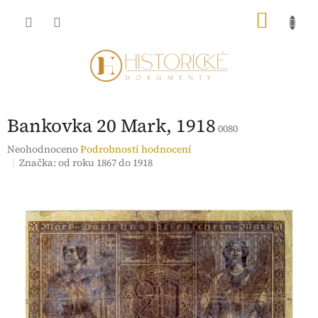
Přejít
NÁKU
na
obsah
KOŠÍK
Bankovka 20 Mark, 1918
0080
Průměrné
Neohodnoceno
Podrobnosti hodnocení
hodnocení
Značka:
od roku 1867 do 1918
produktu
je
0,0
z
5
hvězdiček.