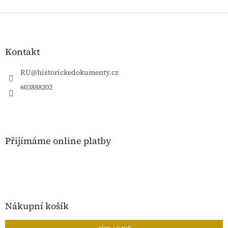
Z
á
p
a
Kontakt
t
í
RU
@
historickedokumenty.cz
603888202
Přijímáme online platby
Nákupní košík