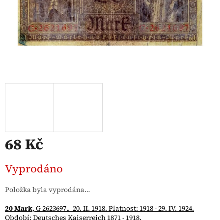
68 Kč
Měrná
Vyprodáno
cena:
Položka byla vyprodána…
20 Mark
, G 2623697.. 20. II. 1918. Platnost: 1918 - 29. IV. 1924.
Období: Deutsches Kaiserreich 1871 - 1918.