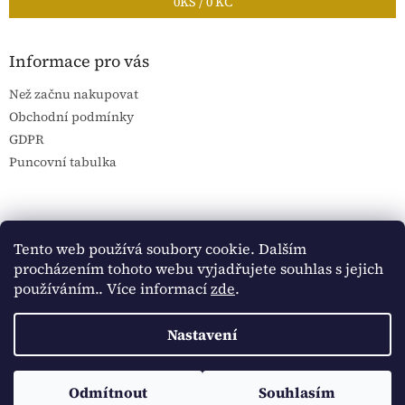
0
KS /
0 KČ
Informace pro vás
Než začnu nakupovat
Obchodní podmínky
GDPR
Puncovní tabulka
Blog Sportantique.cz
Sportovní sbírky
Tento web používá soubory cookie. Dalším
procházením tohoto webu vyjadřujete souhlas s jejich
používáním.. Více informací
zde
.
Vytvořil Shoptet
Nastavení
Copyright 2026
Historické dokumenty
. Všechna práva
Sledujte Historické dokumenty na Facebooku:
Odmítnout
Souhlasím
vyhrazena.