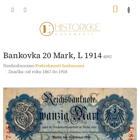
Přejít
NÁKU
na
obsah
KOŠÍK
Bankovka 20 Mark, L 1914
4092
Průměrné
Neohodnoceno
Podrobnosti hodnocení
hodnocení
Značka:
od roku 1867 do 1918
produktu
je
0,0
z
5
hvězdiček.