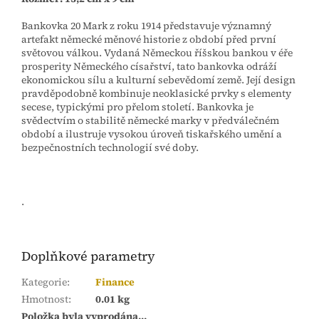
Bankovka 20 Mark z roku 1914 představuje významný
artefakt německé měnové historie z období před první
světovou válkou. Vydaná Německou říšskou bankou v éře
prosperity Německého císařství, tato bankovka odráží
ekonomickou sílu a kulturní sebevědomí země. Její design
pravděpodobně kombinuje neoklasické prvky s elementy
secese, typickými pro přelom století. Bankovka je
svědectvím o stabilitě německé marky v předválečném
období a ilustruje vysokou úroveň tiskařského umění a
bezpečnostních technologií své doby.
.
Doplňkové parametry
Kategorie
:
Finance
Hmotnost
:
0.01 kg
Položka byla vyprodána…