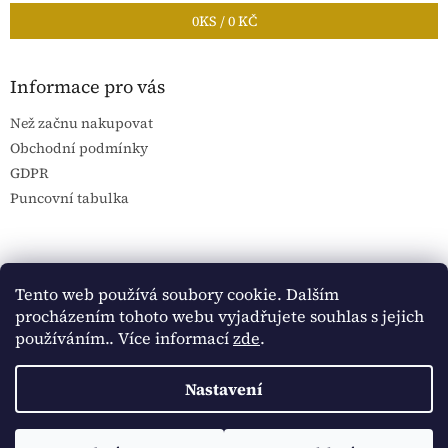
0
KS /
0 KČ
Informace pro vás
Než začnu nakupovat
Obchodní podmínky
GDPR
Puncovní tabulka
Blog Sportantique.cz
Sportovní sbírky
Tento web používá soubory cookie. Dalším
procházením tohoto webu vyjadřujete souhlas s jejich
používáním.. Více informací
zde
.
Vytvořil Shoptet
Nastavení
Copyright 2026
Historické dokumenty
. Všechna práva