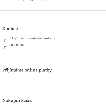
Z
á
p
a
Kontakt
t
í
RU
@
historickedokumenty.cz
603888202
Přijímáme online platby
Nákupní košík