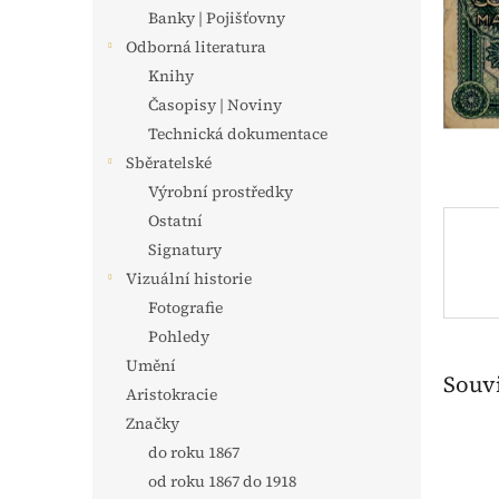
n
Banky | Pojišťovny
e
Odborná literatura
l
Knihy
Časopisy | Noviny
Technická dokumentace
Sběratelské
Výrobní prostředky
Ostatní
Signatury
Vizuální historie
Fotografie
Pohledy
Umění
Souvi
Aristokracie
Značky
do roku 1867
od roku 1867 do 1918