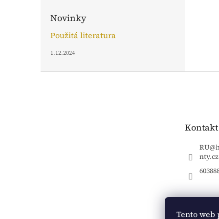
Novinky
Použitá literatura
1.12.2024
Z
á
p
a
t
Kontakt
í
RU
@
nty.cz
60388
Tento web 