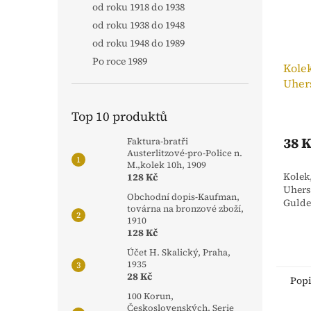
od roku 1918 do 1938
od roku 1938 do 1948
od roku 1948 do 1989
Po roce 1989
Kolek
Uhers
Top 10 produktů
38 
Faktura-bratři
Austerlitzové-pro-Police n.
M.,kolek 10h, 1909
Kolek
128 Kč
Uhersk
Obchodní dopis-Kaufman,
Gulde
továrna na bronzové zboží,
1910
128 Kč
Účet H. Skalický, Praha,
1935
28 Kč
Pop
100 Korun,
Československých, Serie