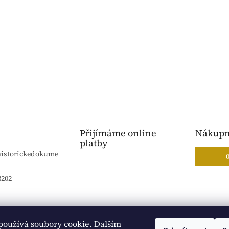
Přijímáme online
Nákupn
platby
historickedokume
8202
používá soubory cookie. Dalším