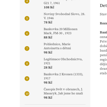
G21 7, 1961
Det
108 Kč
Stav
Noviny Svobodné Slovo, 28.
V. 1946
78 Kč
Rozm
Bankovka 20 Millionen
Ban
Mark, FM-30 , 1923
ozna
88 Kč
Priv
Pohlednice, Marie
době
Antoinetta s dětmi
bank
98 Kč
pení
regi
Legitimace Obchodnictva,
1921
ději
28 Kč
dram
stab
Bankovka 2 Kronen (1333),
1917
98 Kč
Časopis Svět v obrazech, J.
Masaryk, Jak jsme ho znali
98 Kč