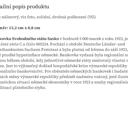
ailní popis produktu
: nálezový, viz foto, solidní, drobná poškození (VG)
ěr: 15,2 cm x 8,8 cm
kovka Svobodného státu Sasko
v hodnotě 5 000 marek z roku 1923, je
čení série C a číslo 005224. Pochází z období Deutsche Länder- und
atbanknoten Sachsen Freistaat a byla platná od března do září 1923,
 prudké hyperinflace německé. Bankovka vydaná byla regionální 
ou během období, kdy jednotlivé německé státy emitovaly vlastní
ze. Jest to výjimečný doklad hospodářské krize výmarské republiky
onálního bankovnictví. Pro sběratele německých bankovek i badate
nách měny výmarské republiky předmět nadmíru vzácný, jenž ilustr
atickou situaci německé ekonomiky v roce 1923 a snahy regionální
ilizaci platebního styku.