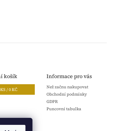
í košík
Informace pro vás
Než začnu nakupovat
0
KS /
0 KČ
Obchodní podmínky
GDPR
Puncovní tabulka