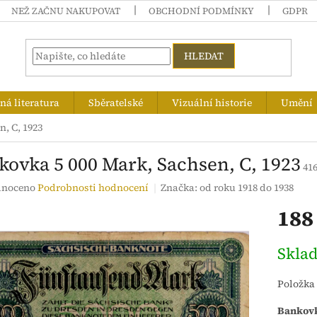
NEŽ ZAČNU NAKUPOVAT
OBCHODNÍ PODMÍNKY
GDPR
HLEDAT
á literatura
Sběratelské
Vizuální historie
Umění
, C, 1923
kovka 5 000 Mark, Sachsen, C, 1923
41
né
noceno
Podrobnosti hodnocení
Značka:
od roku 1918 do 1938
ení
188
tu
Měrná
Skla
cena:
ek.
Položka
Bankovk