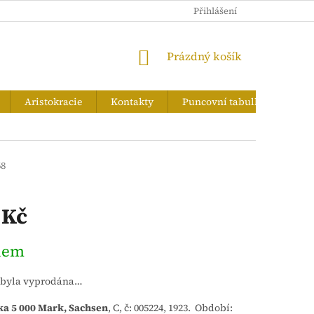
PUNCOVNÍ TABULKA
Přihlášení
NÁKUPNÍ
Prázdný košík
KOŠÍK
Aristokracie
Kontakty
Puncovní tabulka
Zna
68
 Kč
dem
 byla vyprodána…
a 5 000 Mark, Sachsen
, C, č: 005224, 1923. Období: