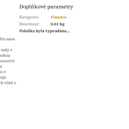
Doplňkové parametry
Kategorie
:
Finance
Hmotnost
:
0.01 kg
Položka byla vyprodána…
žto nese
 tedy v
saskou
 nouzové
 a
le v
uje
ch vlád o