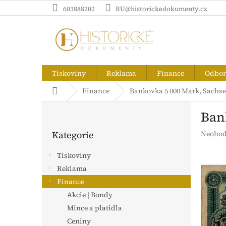
Přejít
603888202
RU@historickedokumenty.cz
na
obsah
Tiskoviny
Reklama
Finance
Odborn
Domů
Finance
Bankovka 5 000 Mark, Sachsen
P
Ban
o
Přeskočit
s
Průměr
Kategorie
Neohod
kategorie
t
hodnoc
r
produk
Tiskoviny
a
je
Reklama
n
0,0
z
Finance
n
5
í
Akcie | Bondy
hvězdič
p
Mince a platidla
a
Ceniny