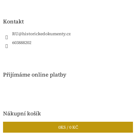
Z
á
p
a
Kontakt
t
í
RU
@
historickedokumenty.cz
603888202
Přijímáme online platby
Nákupní košík
0
KS /
0 KČ