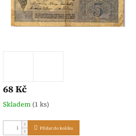
68 Kč
Měrná
Skladem
(1 ks)
cena:
Přidat do košíku