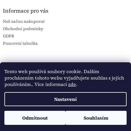
Informace pro vás
Než začnu nakupovat
Obchodní podmínky
GDPR
Puncovní tabulka
Blog Sportantique.cz
Sportovní sbírky
Tento web používá soubory cookie. Dalším
procházením tohoto webu vyjadřujete souhlas s jejich
používáním.. Více informací
zde
.
Vytvořil Shoptet
Nastavení
Copyright 2026
Historické dokumenty
. Všechna práva
Sledujte Historické dokumenty na Facebooku:
Odmítnout
Souhlasím
vyhrazena.
https://www.facebook.com/historickedokumenty/