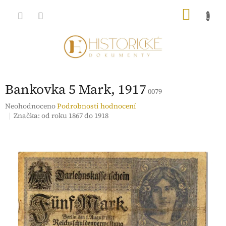
Přejít
NÁKU
na
obsah
KOŠÍK
Bankovka 5 Mark, 1917
0079
Průměrné
Neohodnoceno
Podrobnosti hodnocení
hodnocení
Značka:
od roku 1867 do 1918
produktu
je
0,0
z
5
hvězdiček.