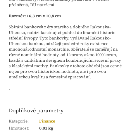
přeložená, DU natržená
Rozměr: 16,3 cm x 10,8 cm
Sbírání bankovek z éry starého a dobrého Rakouska-
Uherska, nabízí fascinující pohled do finanční historie
střední Evropy. Tyto bankovky, vydávané Rakousko-
Uherskou bankou, odrážejí poslední roky existence
mnohonárodnostní monarchie. Sběratelé se zaměřují na
různé nominální hodnoty, od 1 koruny až po 1000 korun,
každá s unikátním designem kombinujícím secesní prvky
s klasickými motivy. Bankovky z tohoto období jsou cenné
nejen pro svou historickou hodnotu, ale i pro svou
uměleckou kvalitu a řemeslné zpracování.
.
Doplňkové parametry
Kategorie
:
Finance
Hmotnost
:
0.01 kg