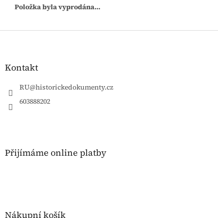
Položka byla vyprodána…
Z
á
p
a
Kontakt
t
í
RU
@
historickedokumenty.cz
603888202
Přijímáme online platby
Nákupní košík