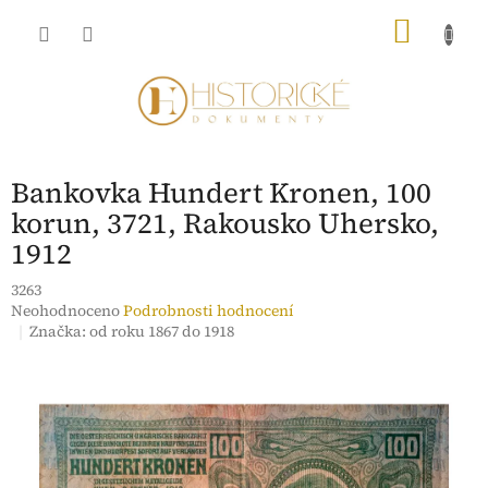
Přejít
NÁKU
na
obsah
KOŠÍK
Bankovka Hundert Kronen, 100
korun, 3721, Rakousko Uhersko,
1912
3263
Průměrné
Neohodnoceno
Podrobnosti hodnocení
hodnocení
Značka:
od roku 1867 do 1918
produktu
je
0,0
z
5
hvězdiček.