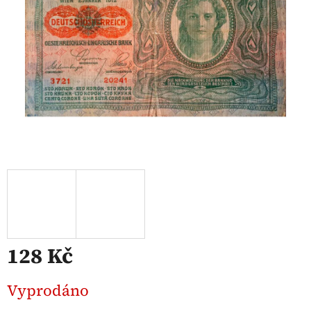
128 Kč
Měrná
Vyprodáno
cena: