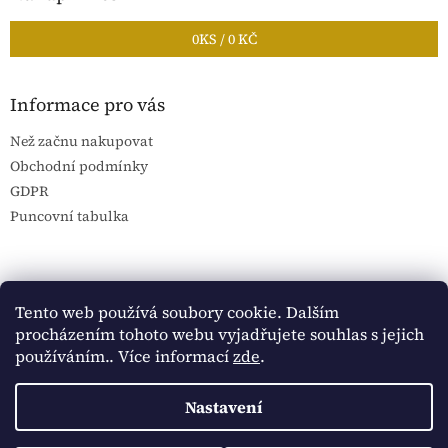
0
KS /
0 KČ
Informace pro vás
Než začnu nakupovat
Obchodní podmínky
GDPR
Puncovní tabulka
Blog Sportantique.cz
Sportovní sbírky
Tento web používá soubory cookie. Dalším
procházením tohoto webu vyjadřujete souhlas s jejich
používáním.. Více informací
zde
.
Vytvořil Shoptet
Nastavení