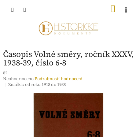
Přejít
NÁKU
na
obsah
KOŠÍK
Časopis Volné směry, ročník XXXV,
1938-39, číslo 6-8
82
Průměrné
Neohodnoceno
Podrobnosti hodnocení
hodnocení
Značka:
od roku 1918 do 1938
produktu
je
0,0
z
5
hvězdiček.