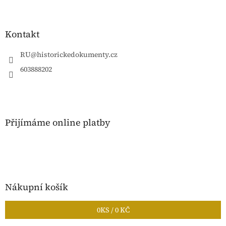
Z
á
p
a
Kontakt
t
í
RU
@
historickedokumenty.cz
603888202
Přijímáme online platby
Nákupní košík
0
KS /
0 KČ