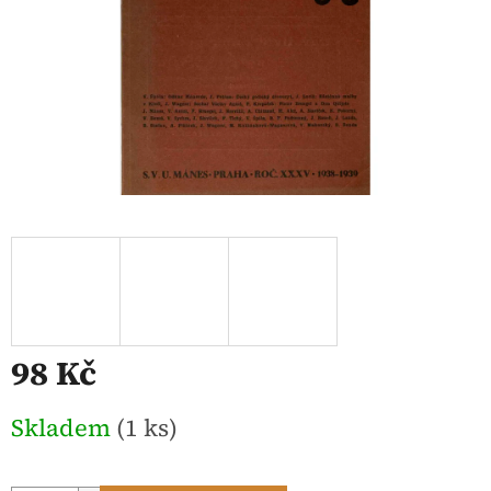
98 Kč
Měrná
Skladem
(1 ks)
cena: