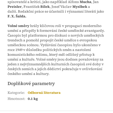
spisovatelé a kritici, jako například Alfons
Mucha
, Jan
Preisler
, František
Bílek
, Josef Václav
Myslbek
a
další.
Redakční práce se účastnili i významní literáti jako
F. X. Šalda.
Volné směry
hrály klíčovou roli v propagaci moderního
umění a přispěly k formování české umělecké avantgardy.
Časopis byl platformou pro diskusi o nových uměleckých
trendech a pomohl propojit české umělce s evropskou
uměleckou scénou.
Vydávání časopisu bylo ukončeno v
roce 1949 v důsledku politických změn a nastolení
komunistického režimu, který měl odlišný přístup k
umění a kultuře.
Volné směry jsou dodnes považovány za
jeden z nejvýznamnějších kulturních časopisů své doby v
českých zemích a jejich dědictví pokračuje v ovlivňování
českého umění a kultury.
Doplňkové parametry
Kategorie
:
Odborná literatura
Hmotnost
:
0.1 kg