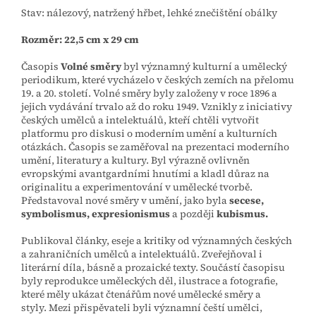
Stav: nálezový, natržený hřbet, lehké znečištění obálky
Rozměr: 22,5 cm x 29 cm
Časopis
Volné směry
byl významný kulturní a umělecký
periodikum, které vycházelo v českých zemích na přelomu
19. a 20. století. Volné směry byly založeny v roce 1896 a
jejich vydávání trvalo až do roku 1949. Vznikly z iniciativy
českých umělců a intelektuálů, kteří chtěli vytvořit
platformu pro diskusi o moderním umění a kulturních
otázkách.
Časopis se zaměřoval na prezentaci moderního
umění, literatury a kultury.
Byl výrazně ovlivněn
evropskými avantgardními hnutími a kladl důraz na
originalitu a experimentování v umělecké tvorbě.
Představoval nové směry v umění, jako byla
secese,
symbolismus, expresionismus
a později
kubismus.
Publikoval články, eseje a kritiky od významných českých
a zahraničních umělců a intelektuálů.
Zveřejňoval i
literární díla, básně a prozaické texty. Součástí časopisu
byly reprodukce uměleckých děl, ilustrace a fotografie,
které měly ukázat čtenářům nové umělecké směry a
styly.
Mezi přispěvateli byli významní čeští umělci,