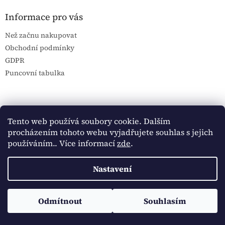
Informace pro vás
Než začnu nakupovat
Obchodní podmínky
GDPR
Puncovní tabulka
Blog Sportantique.cz
Sportovní sbírky
Tento web používá soubory cookie. Dalším
procházením tohoto webu vyjadřujete souhlas s jejich
používáním.. Více informací
zde
.
Vytvořil Shoptet
Nastavení
Copyright 2026
Historické dokumenty
. Všechna práva
Sledujte Historické dokumenty na Facebooku:
Odmítnout
Souhlasím
vyhrazena.
https://www.facebook.com/historickedokumenty/