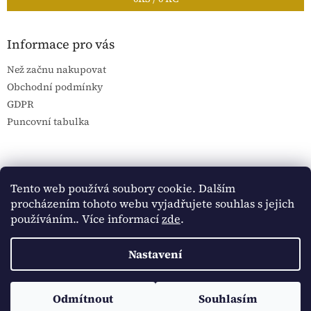
Informace pro vás
Než začnu nakupovat
Obchodní podmínky
GDPR
Puncovní tabulka
Blog Sportantique.cz
Sportovní sbírky
Tento web používá soubory cookie. Dalším
procházením tohoto webu vyjadřujete souhlas s jejich
používáním.. Více informací
zde
.
Vytvořil Shoptet
Nastavení
Copyright 2026
Historické dokumenty
. Všechna práva
Sledujte Historické dokumenty na Facebooku:
Odmítnout
Souhlasím
vyhrazena.
https://www.facebook.com/historickedokumenty/