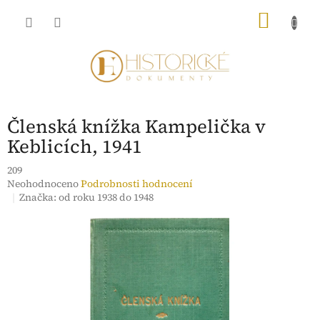
Přejít
NÁKU
na
obsah
KOŠÍK
Členská knížka Kampelička v
Keblicích, 1941
209
Průměrné
Neohodnoceno
Podrobnosti hodnocení
hodnocení
Značka:
od roku 1938 do 1948
produktu
je
0,0
z
5
hvězdiček.