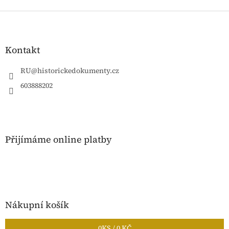
Z
á
p
a
Kontakt
t
í
RU
@
historickedokumenty.cz
603888202
Přijímáme online platby
Nákupní košík
0
KS /
0 KČ