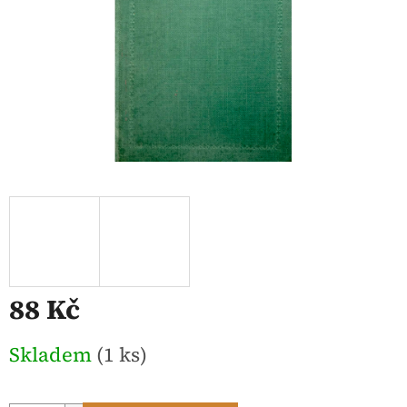
88 Kč
Měrná
Skladem
(1 ks)
cena: