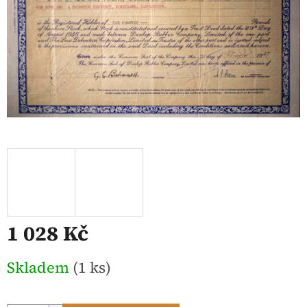
1 028 Kč
Měrná
Skladem
(1 ks)
cena: