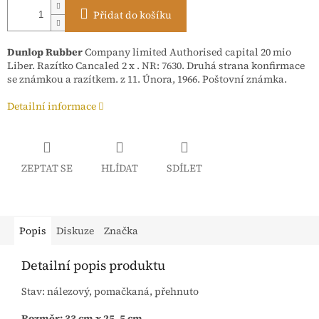
Přidat do košíku
Dunlop
Rubber
Company limited Authorised capital 20 mio
Liber. Razítko Cancaled 2 x . NR: 7630. Druhá strana konfirmace
se známkou a razítkem. z 11. Února, 1966. Poštovní známka.
Detailní informace
ZEPTAT SE
HLÍDAT
SDÍLET
Popis
Diskuze
Značka
Detailní popis produktu
Stav: nálezový, pomačkaná, přehnuto
Rozměr: 33 cm x 25, 5 cm