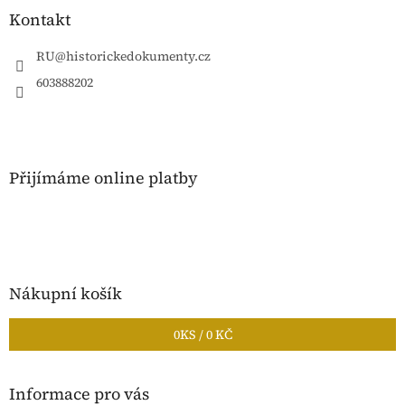
a
Kontakt
t
í
RU
@
historickedokumenty.cz
603888202
Přijímáme online platby
Nákupní košík
0
KS /
0 KČ
Informace pro vás