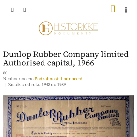
Přejít
NÁKU
na
obsah
KOŠÍK
Dunlop Rubber Company limited
Authorised capital, 1966
80
Průměrné
Neohodnoceno
Podrobnosti hodnocení
hodnocení
Značka:
od roku 1948 do 1989
produktu
je
0,0
z
5
hvězdiček.