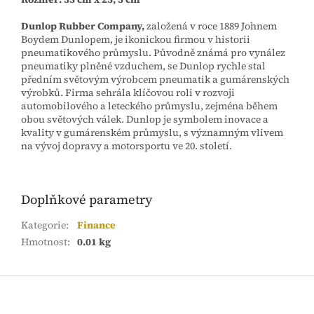
Dunlop Rubber Company,
založená v roce 1889 Johnem
Boydem Dunlopem, je ikonickou firmou v historii
pneumatikového průmyslu. Původně známá pro vynález
pneumatiky plněné vzduchem, se Dunlop rychle stal
předním světovým výrobcem pneumatik a gumárenských
výrobků. Firma sehrála klíčovou roli v rozvoji
automobilového a leteckého průmyslu, zejména během
obou světových válek. Dunlop je symbolem inovace a
kvality v gumárenském průmyslu, s významným vlivem
na vývoj dopravy a motorsportu ve 20. století.
Doplňkové parametry
Kategorie
:
Finance
Hmotnost
:
0.01 kg
Z
á
p