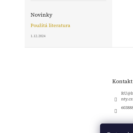
Novinky
Použitá literatura
1.12.2024
Z
á
p
a
t
Kontakt
í
RU
@
nty.cz
60388