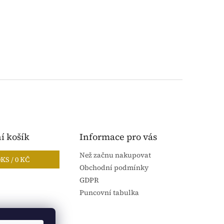
í košík
Informace pro vás
Než začnu nakupovat
0
KS /
0 KČ
Obchodní podmínky
GDPR
Puncovní tabulka