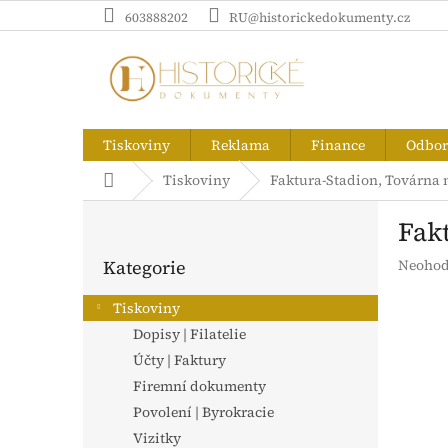
Přejít
603888202
RU@historickedokumenty.cz
na
obsah
Tiskoviny
Reklama
Finance
Odborn
Domů
Tiskoviny
Faktura-Stadion, Továrna n
P
Fak
o
Přeskočit
s
Průměr
Kategorie
Neohod
kategorie
t
hodnoc
r
produk
Tiskoviny
a
je
Dopisy | Filatelie
n
0,0
z
Účty | Faktury
n
5
í
Firemní dokumenty
hvězdič
p
Povolení | Byrokracie
a
Vizitky