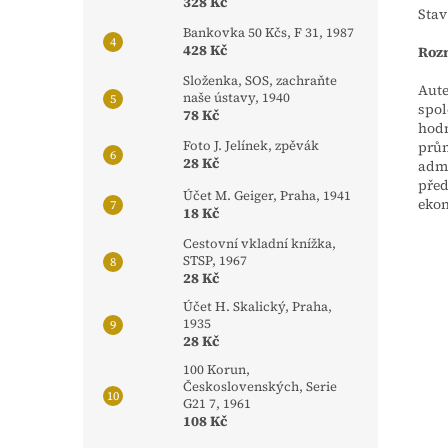
328 Kč
Stav
Bankovka 50 Kčs, F 31, 1987
428 Kč
Rozm
Složenka, SOS, zachraňte
Aute
naše ústavy, 1940
spol
78 Kč
hodn
Foto J. Jelínek, zpěvák
prům
28 Kč
admi
před
Účet M. Geiger, Praha, 1941
ekon
18 Kč
Cestovní vkladní knížka,
STSP, 1967
28 Kč
Účet H. Skalický, Praha,
1935
28 Kč
100 Korun,
Československých, Serie
G21 7, 1961
108 Kč