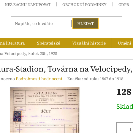
NEŽ ZAČNU NAKUPOVAT
OBCHODNÍ PODMÍNKY
GDPR
HLEDAT
á literatura
Sběratelské
Vizuální historie
Umění
a Velocipedy, kolek 20h, 1928
tura-Stadion, Továrna na Velocipedy,
né
noceno
Podrobnosti hodnocení
Značka:
od roku 1867 do 1918
ení
128
tu
Měrná
Skla
cena:
ek.