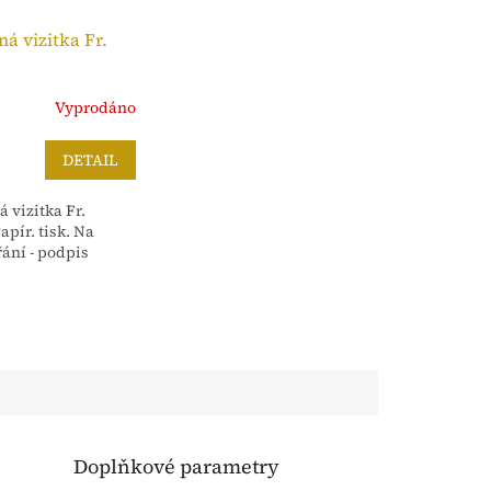
á vizitka Fr.
Vyprodáno
DETAIL
 vizitka Fr.
apír. tisk. Na
řání - podpis
Doplňkové parametry