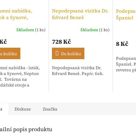
amní nabídka,
Nepodepsaná vizitka Dr.
Podepsan
ek a Synové,
Edvard Beneš
Španiel
n Ideál 2
Skladem
(1 ks)
Skladem
(1 ks)
 Kč
728 Kč
8 Kč
o košíku
Do košíku
Podepsaná
Španiel. P
mní nabídka - leták,
Nepodepsaná vizitka Dr.
reversu p
k a Synové, Neptun
Edvard Beneš. Papír. tisk.
 2. Továrna na
dářské stroje a
rna Nové Město nad
 - Čechy. Počet stran 4
is
Diskuze
Značka
ailní popis produktu