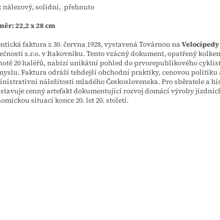
: nálezový, solidní, přehnuto
ěr: 22,2 x 28 cm
ntická faktura z 30. června 1928, vystavená Továrnou na
Velocipedy
ečností s.r.o. v Rakovníku. Tento vzácný dokument, opatřený kolke
otě 20 haléřů, nabízí unikátní pohled do prvorepublikového cyklis
yslu. Faktura odráží tehdejší obchodní praktiky, cenovou politiku 
nistrativní náležitosti mladého Československa. Pro sběratele a hi
stavuje cenný artefakt dokumentující rozvoj domácí výroby jízdních
omickou situaci konce 20. let 20. století.