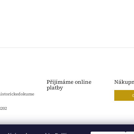
Přijímáme online
Nákupn
platby
historickedokume
8202