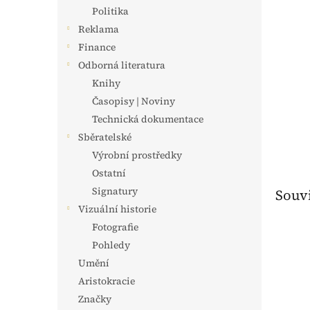
n
Politika
e
Reklama
l
Finance
Odborná literatura
Knihy
Časopisy | Noviny
Technická dokumentace
Sběratelské
Výrobní prostředky
Ostatní
Signatury
Souvi
Vizuální historie
Fotografie
Pohledy
Umění
Aristokracie
Značky