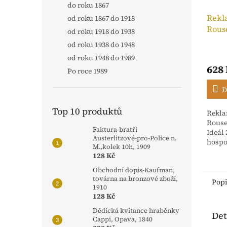
do roku 1867
Rekl
od roku 1867 do 1918
Rous
od roku 1918 do 1938
Neptu
od roku 1938 do 1948
od roku 1948 do 1989
628
Po roce 1989
D
Top 10 produktů
Rekla
Rouse
Faktura-bratři
Ideál
Austerlitzové-pro-Police n.
hospo
M.,kolek 10h, 1909
slévá
128 Kč
Metují
Obchodní dopis-Kaufman,
továrna na bronzové zboží,
Pop
1910
128 Kč
Dědická kvitance hraběnky
Det
Cappi, Opava, 1840