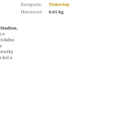
Kategorie
:
Tiskoviny
Hmotnost
:
0.01 kg
 Stadion
,
m v
tického
a
storiky
 kol a