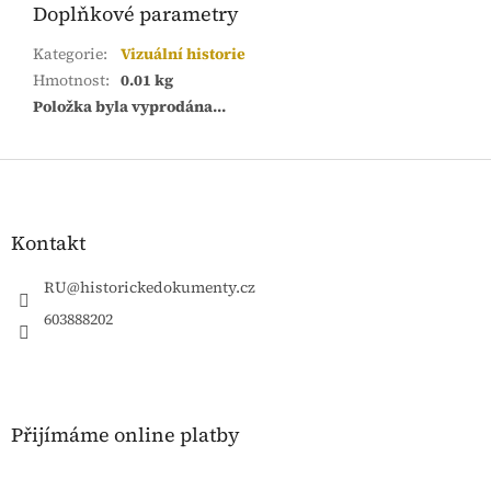
Doplňkové parametry
Kategorie
:
Vizuální historie
Hmotnost
:
0.01 kg
Položka byla vyprodána…
Z
á
p
a
Kontakt
t
í
RU
@
historickedokumenty.cz
603888202
Přijímáme online platby