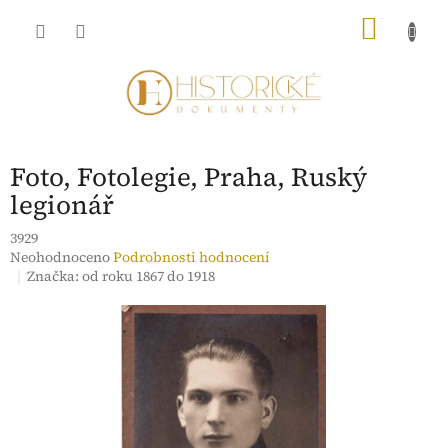
Přejít
NÁKU
na
obsah
KOŠÍK
Foto, Fotolegie, Praha, Ruský
legionář
3929
Průměrné
Neohodnoceno
Podrobnosti hodnocení
hodnocení
Značka:
od roku 1867 do 1918
produktu
je
0,0
z
5
hvězdiček.