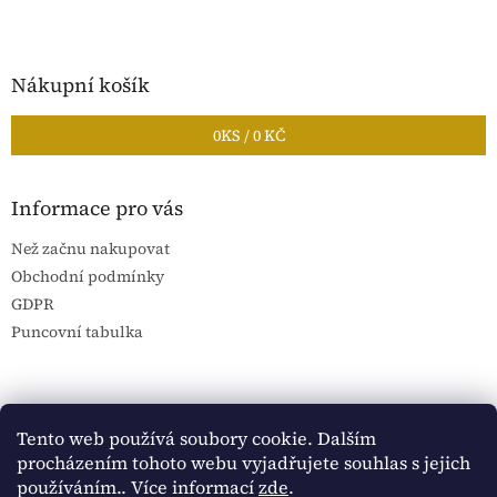
Nákupní košík
0
KS /
0 KČ
Informace pro vás
Než začnu nakupovat
Obchodní podmínky
GDPR
Puncovní tabulka
Blog Sportantique.cz
Sportovní sbírky
Tento web používá soubory cookie. Dalším
procházením tohoto webu vyjadřujete souhlas s jejich
používáním.. Více informací
zde
.