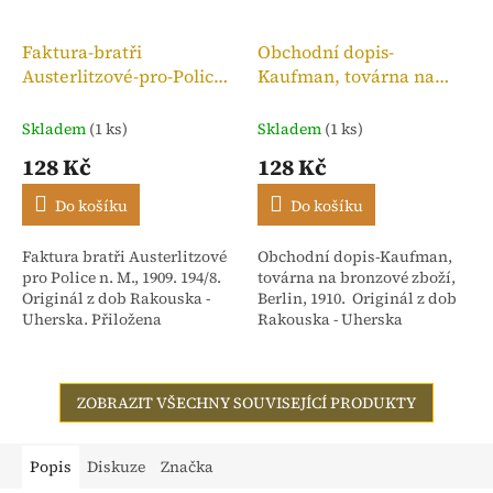
Faktura-bratři
Obchodní dopis-
Austerlitzové-pro-Police
Kaufman, továrna na
n. M.,kolek 10h, 1909
bronzové zboží, 1910
Skladem
(1 ks)
Skladem
(1 ks)
128 Kč
128 Kč
Do košíku
Do košíku
Faktura bratři Austerlitzové
Obchodní dopis-Kaufman,
pro Police n. M., 1909. 194/8.
továrna na bronzové zboží,
Originál z dob Rakouska -
Berlin, 1910. Originál z dob
Uherska. Přiložena
Rakouska - Uherska
stvrzenka. Adresováno:
Rakouské textilní závody,
dříve Isac...
ZOBRAZIT VŠECHNY SOUVISEJÍCÍ PRODUKTY
Popis
Diskuze
Značka