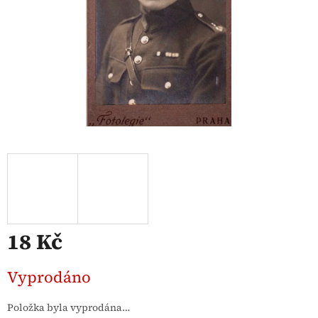
18 Kč
Měrná
Vyprodáno
cena:
Položka byla vyprodána…