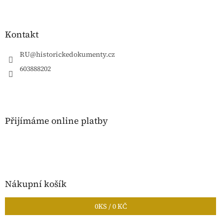
Z
á
p
a
Kontakt
t
í
RU
@
historickedokumenty.cz
603888202
Přijímáme online platby
Nákupní košík
0
KS /
0 KČ