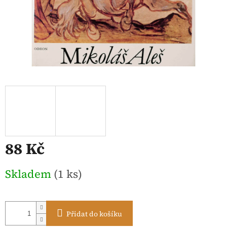
88 Kč
Měrná
Skladem
(1 ks)
cena:
Přidat do košíku