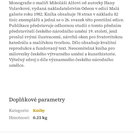
Monografie o malíři Mikoláši Alšovi od autorky Hany
Volavkové, vydaná nakladatelstvím Odeon v edici Malá
galerie roku 1982. Kniha obsahuje 78 stran v nákladu 82
tisíc exemplářů a jedná se o 26. svazek této prestižní edice.
Publikace představuje odbornou studii o tomto předním
představiteli českého národního umění 19. století, jenž
proslul svými ilustracemi, návrhů oken pro Svatovítskou
katedrálu a malířskou tvorbou. Dílo obsahuje kvalitní
reprodukce a fundovaný text. Neocenitelná kniha pro
milovníky českého výtvarného umění a kunsthistorie.
Výtečný zdroj o díle významného českého národního
umělce.
Doplňkové parametry
Kategorie
:
Knihy
Hmotnost
:
0.25 kg