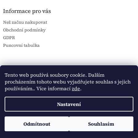
Informace pro vás
Než začnu nakupovat
Obchodní podmínky
GDPR
Puncovní tabulka
Blog Sportantique.cz
Sportovní sbírky
Tento web používá soubory cookie. Dalším
procházením tohoto webu vyjadřujete souhlas s jejich
používáním.. Více informací
zde
.
Vytvořil Shoptet
Nastavení
Copyright 2026
Historické dokumenty
. Všechna práva
Sledujte Historické dokumenty na Facebooku:
Odmítnout
Souhlasím
vyhrazena.
https://www.facebook.com/historickedokumenty/