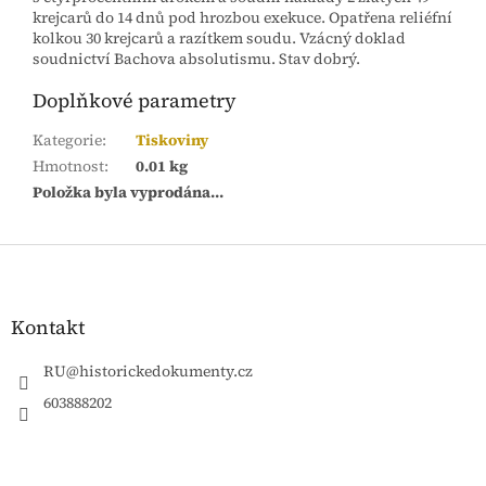
krejcarů do 14 dnů pod hrozbou exekuce. Opatřena reliéfní
kolkou 30 krejcarů a razítkem soudu. Vzácný doklad
soudnictví Bachova absolutismu. Stav dobrý.
Doplňkové parametry
Kategorie
:
Tiskoviny
Hmotnost
:
0.01 kg
Položka byla vyprodána…
Z
á
p
a
Kontakt
t
í
RU
@
historickedokumenty.cz
603888202