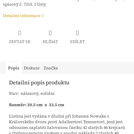
spisový č. 7215. 2 listy
Detailní informace
ZEPTAT SE
HLÍDAT
SDÍLET
Popis
Diskuze
Značka
Detailní popis produktu
Stav: nálezový, solidní
Rozměr: 20.5 cm x 33.5 cm
Listina jest vydána v dlužní při Johanna Nowaka z
Královského dvora proti Adalbertovi Tennertovi, jenž jest
odsouzen zaplatiti žalovanou částku 42 zlatých 46 krejcarů
s čtyřprocentním úrokem a soudní náklady 2 zlatých 49