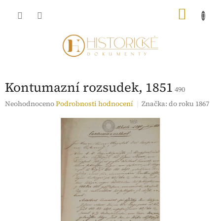
Přejít
NÁKU
na
obsah
KOŠÍK
Kontumazní rozsudek, 1851
490
Průměrné
Neohodnoceno
Podrobnosti hodnocení
Značka:
do roku 1867
hodnocení
produktu
je
0,0
z
5
hvězdiček.