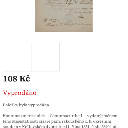
108 Kč
Měrná
Vyprodáno
cena:
Položka byla vyprodána…
Kontumazní rozsudek — Contumacurtheil — vydaný jménem
Jeho Majestátnosti císaře pána rakouského c. k. okresním
soudem v Královském dvoře dne 11. října 1851, číslo 5890 jud.,