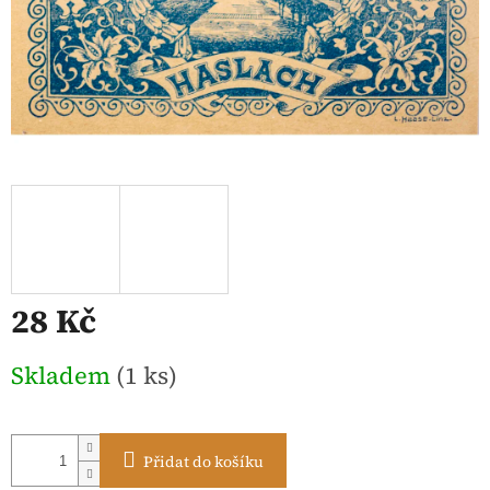
28 Kč
Měrná
Skladem
(1 ks)
cena:
Přidat do košíku