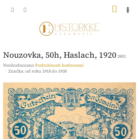
Přejít
NÁKU
na
obsah
KOŠÍK
Nouzovka, 50h, Haslach, 1920
3801
Průměrné
Neohodnoceno
Podrobnosti hodnocení
hodnocení
Značka:
od roku 1918 do 1938
produktu
je
0,0
z
5
hvězdiček.