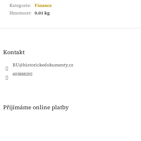
Kategorie
:
Finance
Hmotnost
:
0.01 kg
Z
á
p
a
Kontakt
t
í
RU
@
historickedokumenty.cz
603888202
Přijímáme online platby