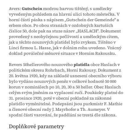
Avers:
Gutschein
modrou barvou tištěný, s umělecky
vyvedeným pohledem na hlavní ulici tohoto městečka. V
horní části páska s nápisem „Gutschein der Gemeinde" a
erbem obce. Po obou stranách v ozdobných kartuších
číslice 50, dole pak na stuze název „HASLACH". Dokument
provedený s neobyčejnou pečlivostí a uměleckým citem,
jak u těchto nouzových platidel bylo zvykem. Tištěno v
Linci firmou L. Hasse, jak v dolním rohu uvedeno. Vzácný
doklad poválečné měnové situace v Horním Rakousku.
Revers
50hellerového nouzového
platidla
obce Haslach v
politickém okresu Rohrbach, Horní Rakousy. Dokument z
20. května 1920, kdy na základě usnesení obecního výboru
bylo vydáno nouzových peněz v celkové hodnotě 50 000
korun v nominálech po 10, 20, 30 a 50 heller. Obec Haslach
celým svým jměním za vyplacení ručí. Poukázky platné do
31. prosince 1920, poté v obecní pokladně za zákonné
platidlo vyměnitelné. Podepsáni jsou purkmistr F. Mathie
a členové obecní rady J. Mayrhofer a Th. Aumeyer. V
spodní části varování, že padělání se trestá dle zákona.
Doplňkové parametry