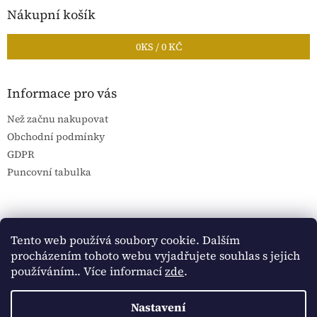
Nákupní košík
0
KS /
0 KČ
Informace pro vás
Než začnu nakupovat
Obchodní podmínky
GDPR
Puncovní tabulka
Blog Sportantique.cz
Sportovní sbírky
Tento web používá soubory cookie. Dalším
procházením tohoto webu vyjadřujete souhlas s jejich
používáním.. Více informací
zde
.
Vytvořil Shoptet
Nastavení