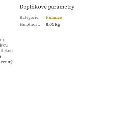
Doplňkové parametry
Kategorie
:
Finance
Hmotnost
:
0.01 kg
em
 jsou
stickou
a
 cenný