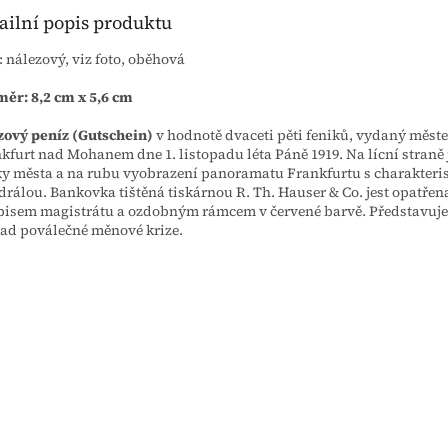
ailní popis produktu
: nálezový, viz foto, oběhová
ěr: 8,2 cm x 5,6 cm
ový peníz (Gutschein)
v hodnotě dvaceti pěti feniků, vydaný měst
kfurt nad Mohanem dne 1. listopadu léta Páně 1919. Na lícní straně
y města a na rubu vyobrazení panoramatu Frankfurtu s charakteri
drálou. Bankovka tištěná tiskárnou R. Th. Hauser & Co. jest opatřen
isem magistrátu a ozdobným rámcem v červené barvě. Představuje
ad poválečné měnové krize.