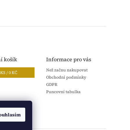
í košík
Informace pro vás
Než začnu nakupovat
0
KS /
0 KČ
Obchodní podmínky
GDPR
Puncovní tabulka
ouhlasím