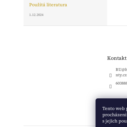
Použitá literatura
1.12.2024
Z
á
p
a
t
Kontakt
í
RU
@
nty.cz
60388
Tento web 
procházení
s jejich po