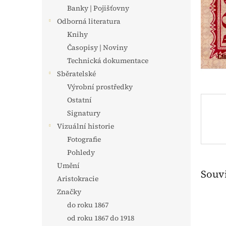
n
Banky | Pojišťovny
e
Odborná literatura
l
Knihy
Časopisy | Noviny
Technická dokumentace
Sběratelské
Výrobní prostředky
Ostatní
Signatury
Vizuální historie
Fotografie
Pohledy
Umění
Souvi
Aristokracie
Značky
do roku 1867
od roku 1867 do 1918