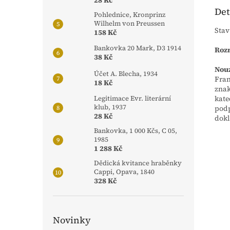
28 Kč
Det
Pohlednice, Kronprinz
Wilhelm von Preussen
Stav
158 Kč
Bankovka 20 Mark, D3 1914
Rozm
38 Kč
Nouz
Účet A. Blecha, 1934
Fran
18 Kč
znak
kate
Legitimace Evr. literární
klub, 1937
podp
28 Kč
dokl
Bankovka, 1 000 Kčs, C 05,
1985
1 288 Kč
Dědická kvitance hraběnky
Cappi, Opava, 1840
328 Kč
Novinky