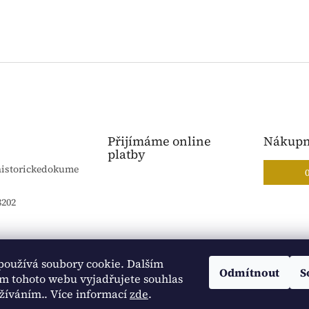
Přijímáme online
Nákupn
platby
historickedokume
8202
používá soubory cookie. Dalším
Blog Sportantique.cz
Sportovní sbírky
Odmítnout
S
m tohoto webu vyjadřujete souhlas
užíváním.. Více informací
zde
.