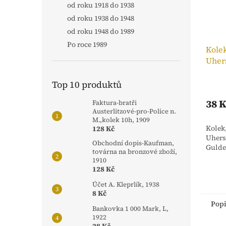
od roku 1918 do 1938
od roku 1938 do 1948
od roku 1948 do 1989
Po roce 1989
Kolek
Uhers
Top 10 produktů
38 
Faktura-bratři
Austerlitzové-pro-Police n.
M.,kolek 10h, 1909
Kolek
128 Kč
Uhersk
Obchodní dopis-Kaufman,
Gulde
továrna na bronzové zboží,
1910
128 Kč
Účet A. Kleprlík, 1938
8 Kč
Pop
Bankovka 1 000 Mark, L,
1922