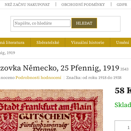
NEŽ ZAČNU NAKUPOVAT
OBCHODNÍ PODMÍNKY
GDPR
HLEDAT
á literatura
Sběratelské
Vizuální historie
Umění
ig, 1919
zovka Německo, 25 Pfennig, 1919
3543
né
noceno
Podrobnosti hodnocení
Značka:
od roku 1918 do 1938
ení
58 
tu
Měrná
Skla
cena:
ek.