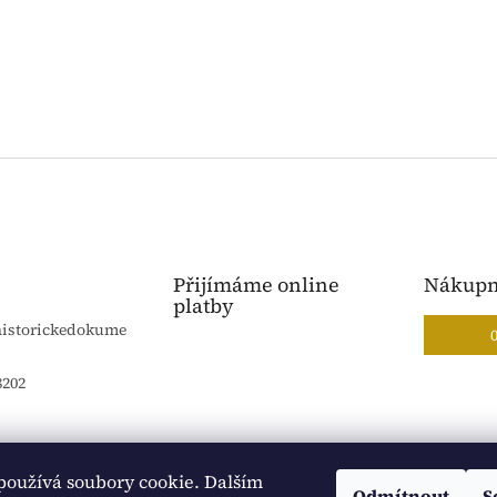
Přijímáme online
Nákupn
platby
historickedokume
8202
používá soubory cookie. Dalším
Blog Sportantique.cz
Sportovní sbírky
Odmítnout
S