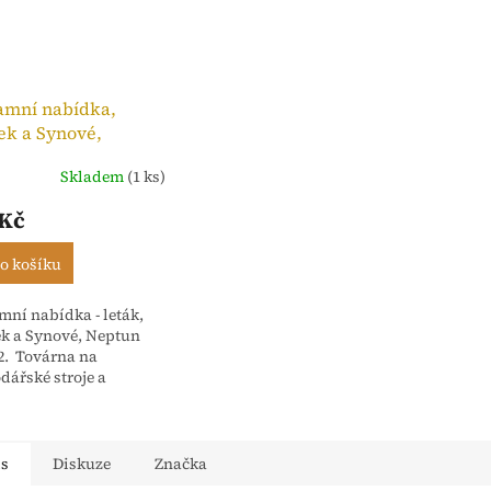
amní nabídka,
ek a Synové,
n Ideál 2
Skladem
(1 ks)
 Kč
o košíku
mní nabídka - leták,
k a Synové, Neptun
 2. Továrna na
dářské stroje a
rna Nové Město nad
 - Čechy. Počet stran 4
is
Diskuze
Značka