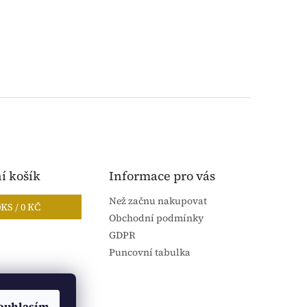
í košík
Informace pro vás
Než začnu nakupovat
0
KS /
0 KČ
Obchodní podmínky
GDPR
Puncovní tabulka
ouhlasím