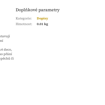
Doplňkové parametry
Kategorie
:
Dopisy
Hmotnost
:
0.01 kg
stavují
tní
j
rt deco,
ho přání
spěchů či