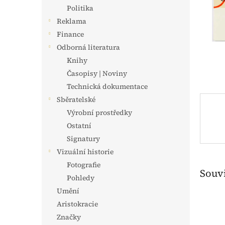
n
Politika
e
Reklama
l
Finance
Odborná literatura
Knihy
Časopisy | Noviny
Technická dokumentace
Sběratelské
Výrobní prostředky
Ostatní
Signatury
Vizuální historie
Fotografie
Souvi
Pohledy
Umění
Aristokracie
Značky