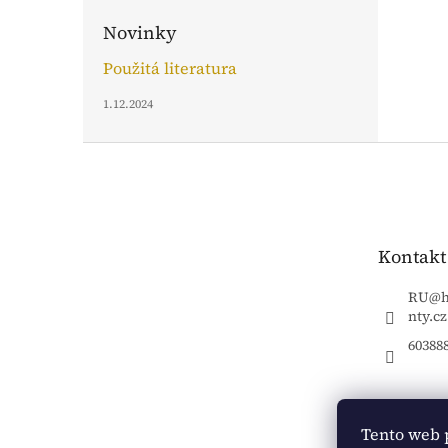
Novinky
Použitá literatura
1.12.2024
Z
á
p
a
t
Kontakt
í
RU
@
nty.cz
60388
Tento web 