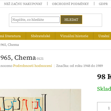
NEŽ ZAČNU NAKUPOVAT
OBCHODNÍ PODMÍNKY
GDPR
HLEDAT
á literatura
Sběratelské
Vizuální historie
Umění
1965, Chema
1965, Chema
0121
né
noceno
Podrobnosti hodnocení
Značka:
od roku 1948 do 1989
ení
98 
tu
Měrná
Skla
cena:
ek.