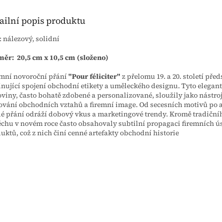
ailní popis produktu
: nálezový, solidní
ěr: 20,5 cm x 10,5 cm (složeno)
mní novoroční přání
"Pour féliciter"
z přelomu 19. a 20. století před
inující spojení obchodní etikety a uměleckého designu. Tyto elegan
oviny, často bohatě zdobené a personalizované, sloužily jako nástro
vání obchodních vztahů a firemní image. Od secesních motivů po a
é přání odráží dobový vkus a marketingové trendy. Kromě tradiční
chu v novém roce často obsahovaly subtilní propagaci firemních ú
uktů, což z nich činí cenné artefakty obchodní historie