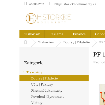
Přejít
603888202
RU@historickedokumenty.cz
na
obsah
Tiskoviny
Reklama
Finance
Odborn
Domů
Tiskoviny
Dopisy | Filatelie
PF 
P
PF 
o
Přeskočit
s
Průměr
Kategorie
Neohod
kategorie
t
hodnoc
r
produk
Tiskoviny
a
je
Dopisy | Filatelie
n
0,0
z
Účty | Faktury
n
5
í
Firemní dokumenty
hvězdič
p
Povolení | Byrokracie
a
Vizitky