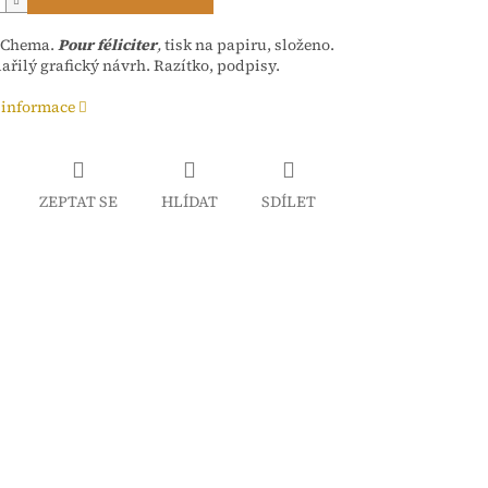
, Chema.
P
our féliciter
,
tisk na papiru, složeno.
ařilý grafický návrh. Razítko, podpisy.
 informace
ZEPTAT SE
HLÍDAT
SDÍLET