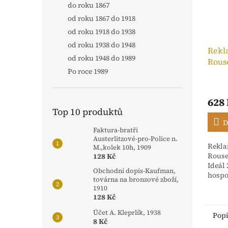
do roku 1867
od roku 1867 do 1918
od roku 1918 do 1938
od roku 1938 do 1948
Rekl
od roku 1948 do 1989
Rous
Po roce 1989
Neptu
628
Top 10 produktů
D
Faktura-bratři
Austerlitzové-pro-Police n.
Rekla
M.,kolek 10h, 1909
Rouse
128 Kč
Ideál
Obchodní dopis-Kaufman,
hospo
továrna na bronzové zboží,
slévá
1910
Metují
128 Kč
Účet A. Kleprlík, 1938
Pop
8 Kč