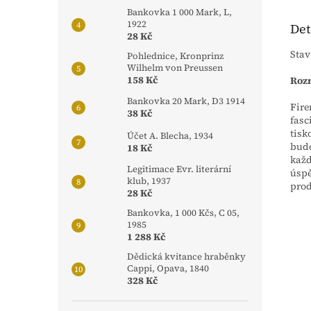
Bankovka 1 000 Mark, L,
1922
Det
28 Kč
Stav
Pohlednice, Kronprinz
Wilhelm von Preussen
158 Kč
Rozm
Bankovka 20 Mark, D3 1914
Fire
38 Kč
fasc
tisk
Účet A. Blecha, 1934
budo
18 Kč
každ
Legitimace Evr. literární
úspě
klub, 1937
prod
28 Kč
Bankovka, 1 000 Kčs, C 05,
1985
1 288 Kč
Dědická kvitance hraběnky
Cappi, Opava, 1840
328 Kč