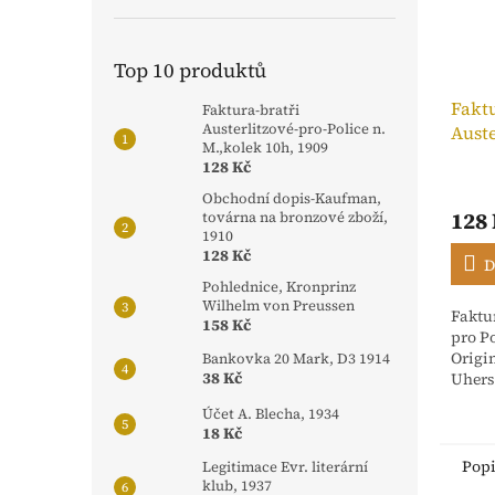
Top 10 produktů
Faktu
Faktura-bratři
Austerlitzové-pro-Police n.
Auste
M.,kolek 10h, 1909
n. M.
128 Kč
Obchodní dopis-Kaufman,
128
továrna na bronzové zboží,
1910
128 Kč
D
Pohlednice, Kronprinz
Wilhelm von Preussen
Faktur
158 Kč
pro Po
Origi
Bankovka 20 Mark, D3 1914
38 Kč
Uhers
stvrz
Účet A. Blecha, 1934
Rakou
18 Kč
dříve 
Pop
Legitimace Evr. literární
klub, 1937