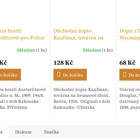
ra-bratři
Obchodní dopis-
Dopis z 
rlitzové-pro-Police
Kaufman, továrna na
Wyoming
,kolek 10h, 1909
bronzové zboží, 1910
Skladem
(1 ks)
Skladem
(1 ks)
Průměrné
hodnocen
 Kč
128 Kč
68 Kč
produktu
je
5,0
o košíku
Do košíku
Do k
z
5
a bratři Austerlitzové
Obchodní dopis-Kaufman,
Vzácný os
hvězdiček
lice n. M., 1909. 194/8.
továrna na bronzové zboží,
Douglas,
nál z dob Rakouska -
Berlin, 1910. Originál z dob
datovaný 
ka. Přiložena
Rakouska - Uherska
1898, psa
enka. Adresováno:
anglický
ské textilní závody,
Korespon
Isac...
"Mr. Hoar
"Dear Ari".
is
Diskuze
Značka