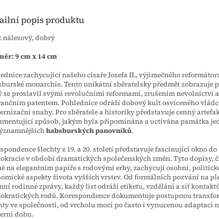
ailní popis produktu
: nálezový, dobrý
ěr: 9 cm x 14 cm
ednice zachycující našeho císaře Josefa II., výjimečného reformátor
burské monarchie. Tento unikátní sběratelský předmět zobrazuje 
ý se proslavil svými revolučními reformami, zrušením nevolnictví a
rančním patentem. Pohlednice odráží dobový kult osvíceného vládce
rnizační snahy. Pro sběratele a historiky představuje cenný artefa
mentující způsob, jakým byla připomínána a uctívána památka je
významnějších
habsburských panovníků
.
spondence šlechty z 19. a 20. století představuje fascinující okno do
tokracie v období dramatických společenských změn. Tyto dopisy, č
é na elegantním papíře s rodovými erby, zachycují osobní, politické
omické aspekty života vyšších vrstev. Od formálních pozvání na pl
mní rodinné zprávy, každý list odráží etiketu, vzdělání a síť kontakt
tokratických rodů. Korespondence dokumentuje postupnou transfor
hty ve společnosti, od vrcholu moci po často i vynucenou adaptaci 
erní dobu.