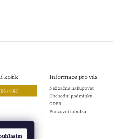
í košík
Informace pro vás
Než začnu nakupovat
0
KS /
0 KČ
Obchodní podmínky
GDPR
Puncovní tabulka
ouhlasím