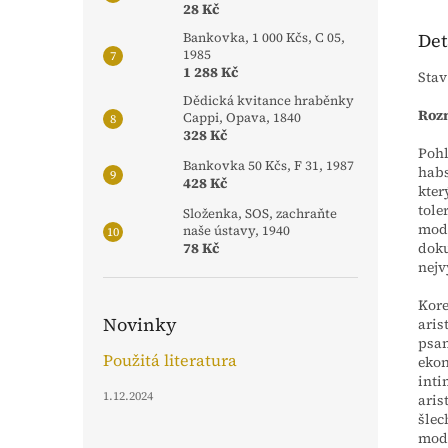
28 Kč
Det
Bankovka, 1 000 Kčs, C 05,
1985
1 288 Kč
Stav
Dědická kvitance hraběnky
Rozm
Cappi, Opava, 1840
328 Kč
Pohl
Bankovka 50 Kčs, F 31, 1987
habs
428 Kč
kter
tole
Složenka, SOS, zachraňte
mode
naše ústavy, 1940
doku
78 Kč
nej
Kore
Novinky
aris
psan
Použitá literatura
ekon
inti
1.12.2024
aris
šlec
mod