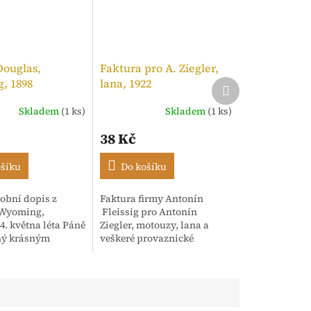
Douglas,
Faktura pro A. Ziegler,
, 1898
lana, 1922
Další
produkt
Skladem
(1 ks)
Skladem
(1 ks)
í
38 Kč
ošíku
Do košíku
obní dopis z
Faktura firmy Antonín
.
 Wyoming,
Fleissig pro Antonín
4. května léta Páně
Ziegler, motouzy, lana a
ný krásným
veškeré provaznické
m rukopisem.
výrobky, Praha. 12. Září,
dence adresována
1922. Strojopis opatřený
sh" s oslovením
razítkem a kolkem
..
tištěným...