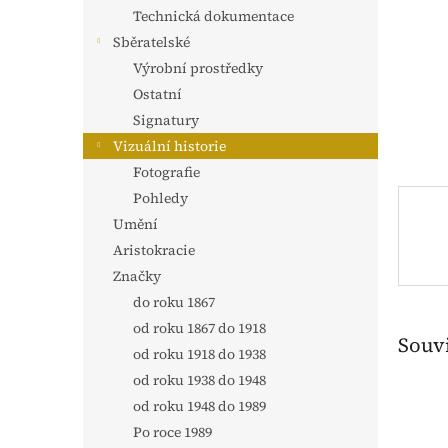
n
Technická dokumentace
e
Sběratelské
l
Výrobní prostředky
Ostatní
Signatury
Vizuální historie
Fotografie
Pohledy
Umění
Aristokracie
Značky
do roku 1867
od roku 1867 do 1918
Souvi
od roku 1918 do 1938
od roku 1938 do 1948
od roku 1948 do 1989
Po roce 1989