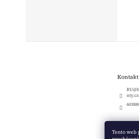
Z
á
p
a
t
Kontakt
í
RU
@
nty.cz
60388
Tento web 
procházení