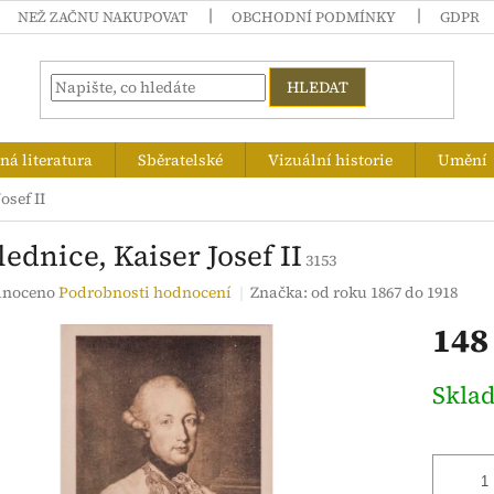
NEŽ ZAČNU NAKUPOVAT
OBCHODNÍ PODMÍNKY
GDPR
HLEDAT
á literatura
Sběratelské
Vizuální historie
Umění
osef II
ednice, Kaiser Josef II
3153
né
noceno
Podrobnosti hodnocení
Značka:
od roku 1867 do 1918
ení
148
tu
Měrná
Skla
cena:
ek.