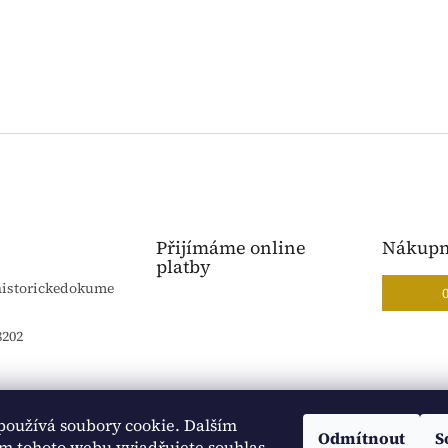
Přijímáme online
Nákupn
platby
historickedokume
8202
používá soubory cookie. Dalším
Blog Sportantique.cz
Sportovní sbírky
Odmítnout
S
m tohoto webu vyjadřujete souhlas