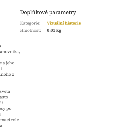
Doplňkové parametry
Kategorie
:
Vizuální historie
Hmotnost
:
0.01 kg
a
panovníka,
 a jeho
kt
dnoho z
 světa
asto
 i
esy po
ů
maci role
na