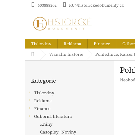
Přejít
603888202
RU@historickedokumenty.cz
na
obsah
Tiskoviny
Reklama
Finance
Odborn
Domů
Vizuální historie
Pohlednice, Kaiser J
P
Pohl
o
Přeskočit
s
Průměr
Kategorie
Neohod
kategorie
t
hodnoc
r
produk
Tiskoviny
a
je
Reklama
n
0,0
z
Finance
n
5
í
Odborná literatura
hvězdič
p
Knihy
a
Časopisy | Noviny