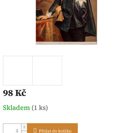
98 Kč
Měrná
Skladem
(1 ks)
cena:
Přidat do košíku