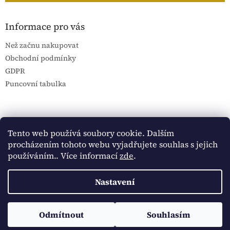
Informace pro vás
Než začnu nakupovat
Obchodní podmínky
GDPR
Puncovní tabulka
Blog Sportantique.cz
Sportovní sbírky
Tento web používá soubory cookie. Dalším
procházením tohoto webu vyjadřujete souhlas s jejich
používáním.. Více informací
zde
.
Vytvořil Shoptet
Nastavení
Copyright 2026
Historické dokumenty
. Všechna práva
Sledujte Historické dokumenty na Facebooku:
Odmítnout
Souhlasím
vyhrazena.
https://www.facebook.com/historickedokumenty/