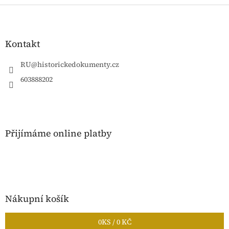
Z
á
p
a
Kontakt
t
í
RU
@
historickedokumenty.cz
603888202
Přijímáme online platby
Nákupní košík
0
KS /
0 KČ