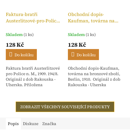
Faktura-bratři
Obchodní dopis-
Austerlitzové-pro-Police
Kaufman, továrna na
n. M.,kolek 10h, 1909
bronzové zboží, 1910
Skladem
(1 ks)
Skladem
(1 ks)
128 Kč
128 Kč
Do košíku
Do košíku
Faktura bratři Austerlitzové
Obchodní dopis-Kaufman,
pro Police n. M., 1909. 194/8.
továrna na bronzové zboží,
Originál z dob Rakouska -
Berlin, 1910. Originál z dob
Uherska. Přiložena
Rakouska - Uherska
stvrzenka. Adresováno:
Rakouské textilní závody,
dříve Isac...
ZOBRAZIT VŠECHNY SOUVISEJÍCÍ PRODUKTY
Popis
Diskuze
Značka