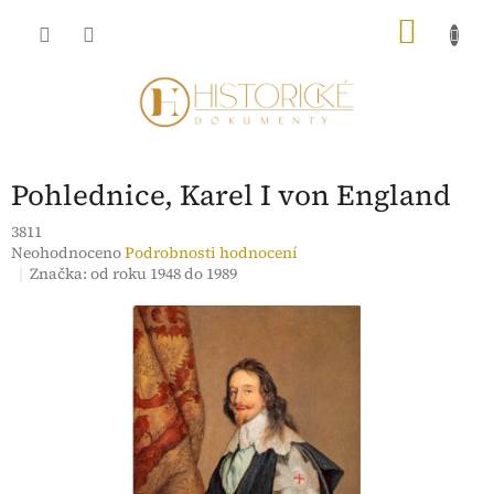
Přejít
NÁKU
na
obsah
KOŠÍK
Pohlednice, Karel I von England
3811
Průměrné
Neohodnoceno
Podrobnosti hodnocení
hodnocení
Značka:
od roku 1948 do 1989
produktu
je
0,0
z
5
hvězdiček.