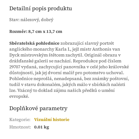
Detailní popis produktu
Stav: nálezový, dobrý
Rozměr: 8,7 cm x 13,7 cm
Sběratelská pohlednice
zobrazující slavný portrét
anglického monarchy Karla I., jejž mistr Anthonis van
Dyck mistrovským štětcem zachytil. Originál obrazu v
drážďanské galerii se nachází. Reprodukce pod číslem
29707 vydaná, zachycující panovníka v celé jeho královské
důstojnosti, jak jej dvorní malíř pro potomstvo uchoval.
Pohlednice neprošlá, nenadepsaná, bez známky poštovní,
tudíž v stavu dokonalém, jakých málo v sbírkách nalézti
lze. Vzácný to doklad zájmu našich předků o umění
evropské.
Doplňkové parametry
Kategorie
:
Vizuální historie
Hmotnost
:
0.01 kg