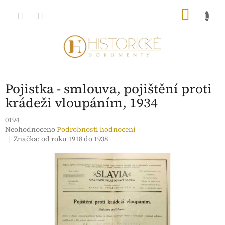
Přejít
NÁKU
na
obsah
KOŠÍK
Pojistka - smlouva, pojištění proti
krádeži vloupáním, 1934
0194
Průměrné
Neohodnoceno
Podrobnosti hodnocení
hodnocení
Značka:
od roku 1918 do 1938
produktu
je
0,0
z
5
hvězdiček.