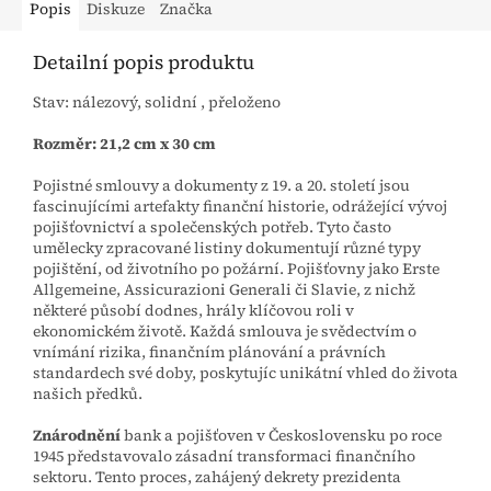
Popis
Diskuze
Značka
Detailní popis produktu
Stav: nálezový, solidní , přeloženo
Rozměr: 21,2 cm x 30 cm
Pojistné smlouvy a dokumenty z 19. a 20. století jsou
fascinujícími artefakty finanční historie, odrážející vývoj
pojišťovnictví a společenských potřeb. Tyto často
umělecky zpracované listiny dokumentují různé typy
pojištění, od životního po požární. Pojišťovny jako Erste
Allgemeine, Assicurazioni Generali či Slavie, z nichž
některé působí dodnes, hrály klíčovou roli v
ekonomickém životě. Každá smlouva je svědectvím o
vnímání rizika, finančním plánování a právních
standardech své doby, poskytujíc unikátní vhled do života
našich předků.
Znárodnění
bank a pojišťoven v Československu po roce
1945 představovalo zásadní transformaci finančního
sektoru. Tento proces, zahájený dekrety prezidenta