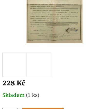
228 Kč
Měrná
Skladem
(1 ks)
cena: