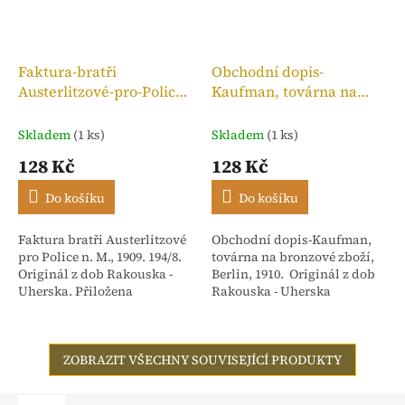
Faktura-bratři
Obchodní dopis-
Austerlitzové-pro-Police
Kaufman, továrna na
n. M.,kolek 10h, 1909
bronzové zboží, 1910
Skladem
(1 ks)
Skladem
(1 ks)
128 Kč
128 Kč
Do košíku
Do košíku
Faktura bratři Austerlitzové
Obchodní dopis-Kaufman,
pro Police n. M., 1909. 194/8.
továrna na bronzové zboží,
Originál z dob Rakouska -
Berlin, 1910. Originál z dob
Uherska. Přiložena
Rakouska - Uherska
stvrzenka. Adresováno:
Rakouské textilní závody,
dříve Isac...
ZOBRAZIT VŠECHNY SOUVISEJÍCÍ PRODUKTY