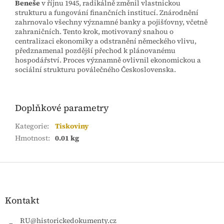
Beneše
v říjnu 1945, radikálně změnil vlastnickou
strukturu a fungování finančních institucí. Znárodnění
zahrnovalo všechny významné banky a pojišťovny, včetně
zahraničních. Tento krok, motivovaný snahou o
centralizaci ekonomiky a odstranění německého vlivu,
předznamenal pozdější přechod k plánovanému
hospodářství. Proces významně ovlivnil ekonomickou a
sociální strukturu poválečného Československa.
Doplňkové parametry
Kategorie
:
Tiskoviny
Hmotnost
:
0.01 kg
Z
á
p
a
Kontakt
t
í
RU
@
historickedokumenty.cz