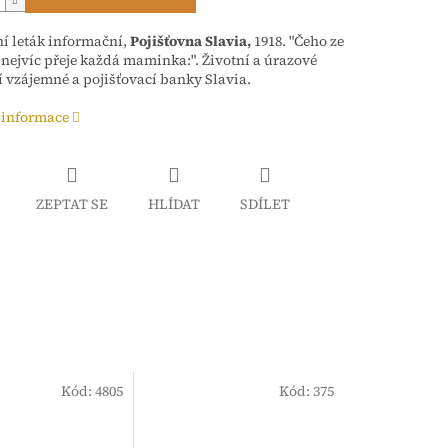
 leták informační,
Pojišťovna Slavia,
1918. "Čeho ze
 nejvíc přeje každá maminka:". Životní a úrazové
í vzájemné a pojišťovací banky Slavia.
 informace
ZEPTAT SE
HLÍDAT
SDÍLET
Kód:
4805
Kód:
375