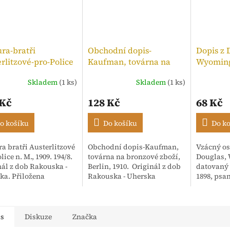
ra-bratři
Obchodní dopis-
Dopis z 
rlitzové-pro-Police
Kaufman, továrna na
Wyoming
,kolek 10h, 1909
bronzové zboží, 1910
Skladem
(1 ks)
Skladem
(1 ks)
Průměrné
hodnocen
 Kč
128 Kč
68 Kč
produktu
je
5,0
o košíku
Do košíku
Do k
z
5
a bratři Austerlitzové
Obchodní dopis-Kaufman,
Vzácný os
hvězdiček
lice n. M., 1909. 194/8.
továrna na bronzové zboží,
Douglas,
nál z dob Rakouska -
Berlin, 1910. Originál z dob
datovaný 
ka. Přiložena
Rakouska - Uherska
1898, psa
enka. Adresováno:
anglický
ské textilní závody,
Korespon
Isac...
"Mr. Hoar
"Dear Ari".
is
Diskuze
Značka