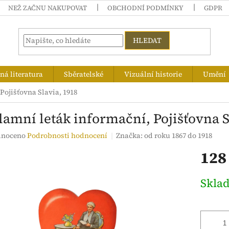
NEŽ ZAČNU NAKUPOVAT
OBCHODNÍ PODMÍNKY
GDPR
HLEDAT
á literatura
Sběratelské
Vizuální historie
Umění
Pojišťovna Slavia, 1918
lamní leták informační, Pojišťovna S
né
noceno
Podrobnosti hodnocení
Značka:
od roku 1867 do 1918
ení
128
tu
Měrná
Skla
cena:
ek.