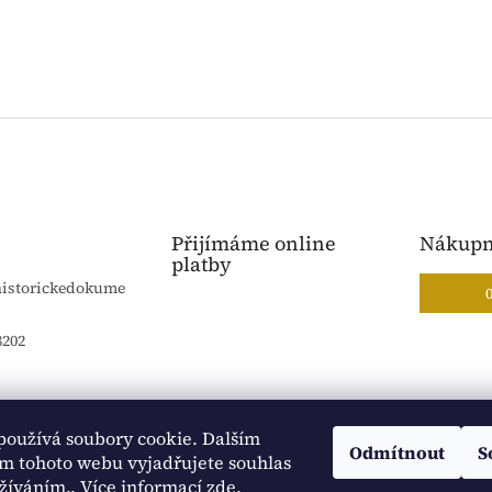
Přijímáme online
Nákupn
platby
historickedokume
8202
používá soubory cookie. Dalším
Blog Sportantique.cz
Sportovní sbírky
Odmítnout
S
m tohoto webu vyjadřujete souhlas
užíváním.. Více informací
zde
.