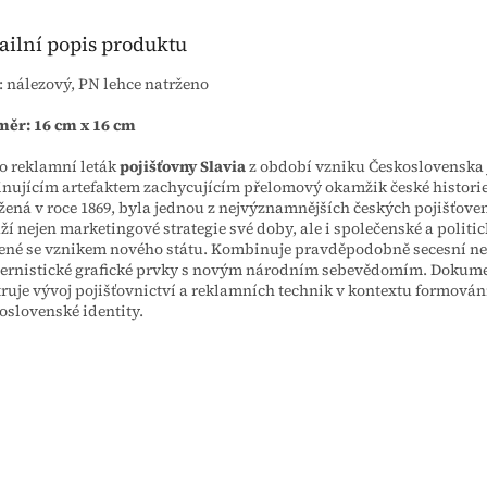
ailní popis produktu
: nálezový, PN lehce natrženo
měr: 16 cm x 16 cm
o reklamní leták
pojišťovny Slavia
z období vzniku Československa 
inujícím artefaktem zachycujícím přelomový okamžik české historie
žená v roce 1869, byla jednou z nejvýznamnějších českých pojišťoven
ží nejen marketingové strategie své doby, ale i společenské a polit
ené se vznikem nového státu. Kombinuje pravděpodobně secesní n
rnistické grafické prvky s novým národním sebevědomím. Dokum
truje vývoj pojišťovnictví a reklamních technik v kontextu formován
oslovenské identity.