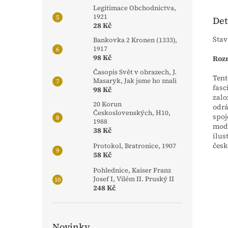
Legitimace Obchodnictva,
1921
Det
28 Kč
Stav
Bankovka 2 Kronen (1333),
1917
98 Kč
Roz
Časopis Svět v obrazech, J.
Tent
Masaryk, Jak jsme ho znali
fasc
98 Kč
zalo
20 Korun
odrá
Československých, H10,
spoj
1988
mode
38 Kč
ilus
česk
Protokol, Bratronice, 1907
58 Kč
Pohlednice, Kaiser Franz
Josef I, Vilém II. Pruský II
248 Kč
Novinky