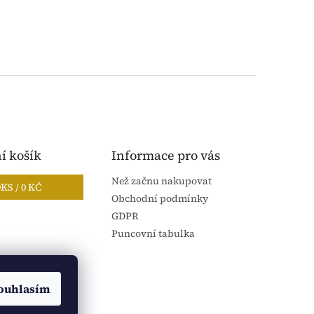
í košík
Informace pro vás
Než začnu nakupovat
0
KS /
0 KČ
Obchodní podmínky
GDPR
Puncovní tabulka
ouhlasím