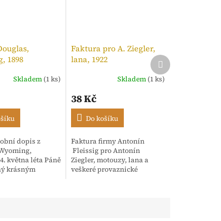
Douglas,
Faktura pro A. Ziegler,
, 1898
lana, 1922
Další
produkt
Skladem
(1 ks)
Skladem
(1 ks)
í
38 Kč
ošíku
Do košíku
obní dopis z
Faktura firmy Antonín
.
 Wyoming,
Fleissig pro Antonín
4. května léta Páně
Ziegler, motouzy, lana a
ný krásným
veškeré provaznické
m rukopisem.
výrobky, Praha. 12. Září,
dence adresována
1922. Strojopis opatřený
sh" s oslovením
razítkem a kolkem
..
tištěným...