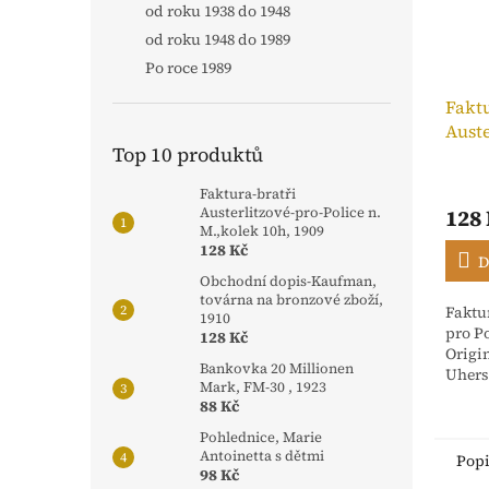
od roku 1938 do 1948
od roku 1948 do 1989
Po roce 1989
Faktu
Auste
Top 10 produktů
n. M.
Faktura-bratři
128
Austerlitzové-pro-Police n.
M.,kolek 10h, 1909
128 Kč
D
Obchodní dopis-Kaufman,
továrna na bronzové zboží,
Faktur
1910
pro Po
128 Kč
Origi
Bankovka 20 Millionen
Uhers
Mark, FM-30 , 1923
stvrz
88 Kč
Rakou
dříve 
Pohlednice, Marie
Antoinetta s dětmi
Pop
98 Kč