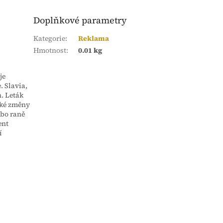
Doplňkové parametry
Kategorie
:
Reklama
Hmotnost
:
0.01 kg
je
. Slavia,
. Leták
ické změny
ebo raně
ent
í