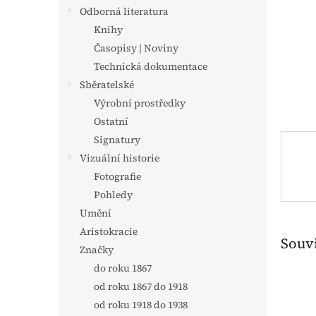
n
Odborná literatura
e
Knihy
l
Časopisy | Noviny
Technická dokumentace
Sběratelské
Výrobní prostředky
Ostatní
Signatury
Vizuální historie
Fotografie
Pohledy
Umění
Aristokracie
Souvi
Značky
do roku 1867
od roku 1867 do 1918
od roku 1918 do 1938