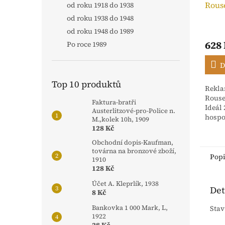
Rous
od roku 1918 do 1938
Neptu
od roku 1938 do 1948
od roku 1948 do 1989
628
Po roce 1989
D
Top 10 produktů
Rekla
Rouse
Faktura-bratři
Ideál
Austerlitzové-pro-Police n.
hospo
M.,kolek 10h, 1909
slévá
128 Kč
Metují
Obchodní dopis-Kaufman,
továrna na bronzové zboží,
Pop
1910
128 Kč
Účet A. Kleprlík, 1938
Det
8 Kč
Stav
Bankovka 1 000 Mark, L,
1922