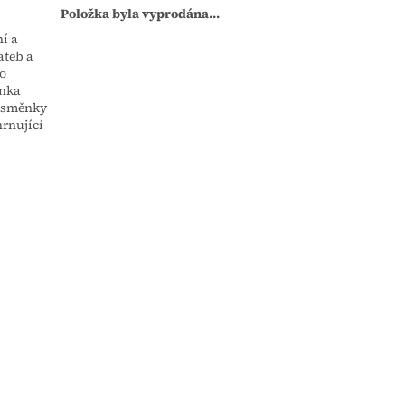
Položka byla vyprodána…
ní a
ateb a
ho
ěnka
í směnky
hrnující