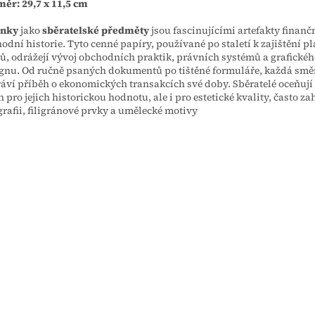
ěr: 29,7 x 11,5 cm
nky
jako
sběratelské předměty
jsou fascinujícími artefakty finanč
odní historie. Tyto cenné papíry, používané po staletí k zajištění pl
ů, odrážejí vývoj obchodních praktik, právních systémů a grafické
gnu. Od ručně psaných dokumentů po tištěné formuláře, každá sm
áví příběh o ekonomických transakcích své doby. Sběratelé oceňuj
n pro jejich historickou hodnotu, ale i pro estetické kvality, často za
grafii, filigránové prvky a umělecké motivy