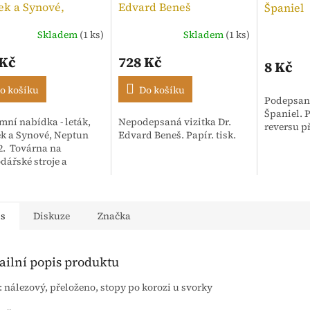
ek a Synové,
Edvard Beneš
Španiel
n Ideál 2
Skladem
(1 ks)
Skladem
(1 ks)
 Kč
728 Kč
8 Kč
o košíku
Do košíku
Podepsaná
Španiel. P
mní nabídka - leták,
Nepodepsaná vizitka Dr.
reversu p
k a Synové, Neptun
Edvard Beneš. Papír. tisk.
 2. Továrna na
dářské stroje a
rna Nové Město nad
 - Čechy. Počet stran 4
is
Diskuze
Značka
ailní popis produktu
: nálezový, přeloženo, stopy po korozi u svorky