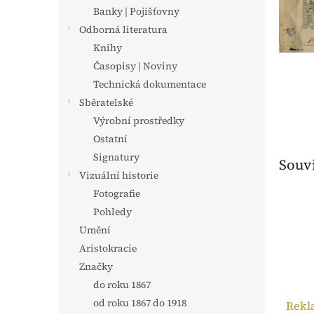
n
Banky | Pojišťovny
e
Odborná literatura
l
Knihy
Časopisy | Noviny
Technická dokumentace
Sběratelské
Výrobní prostředky
Ostatní
Signatury
Souvi
Vizuální historie
Fotografie
Pohledy
Umění
Aristokracie
Značky
do roku 1867
od roku 1867 do 1918
Rekl