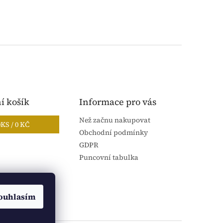
í košík
Informace pro vás
Než začnu nakupovat
0
KS /
0 KČ
Obchodní podmínky
GDPR
Puncovní tabulka
ouhlasím