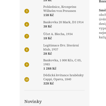
28 Kč
Rozm
Pohlednice, Kronprinz
Smě
Wilhelm von Preussen
obch
158 Kč
úvěr
Bankovka 20 Mark, D3 1914
desi
38 Kč
vypr
neje
Účet A. Blecha, 1934
kali
18 Kč
Legitimace Evr. literární
klub, 1937
28 Kč
Bankovka, 1 000 Kčs, C 05,
1985
1 288 Kč
Dědická kvitance hraběnky
Cappi, Opava, 1840
328 Kč
Novinky