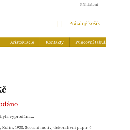
PUNCOVNÍ TABULKA
Přihlášení
NÁKUPNÍ
Prázdný košík
KOŠÍK
Aristokracie
Kontakty
Puncovní tabulka
Zna
Kč
odáno
 byla vyprodána…
, Kolín, 1928. Secesní motiv, dekorativní papír. č: