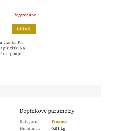
Vyprodáno
DETAIL
 vizitka Fr.
apír. tisk. Na
řání - podpis
Doplňkové parametry
Kategorie
:
Finance
Hmotnost
:
0.01 kg