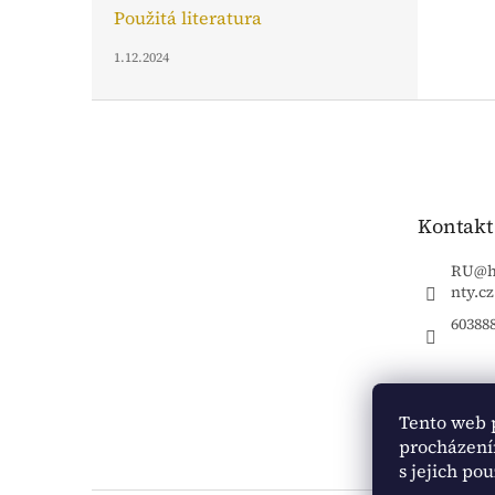
Použitá literatura
1.12.2024
Z
á
p
a
t
Kontakt
í
RU
@
nty.cz
60388
Tento web 
procházení
s jejich po