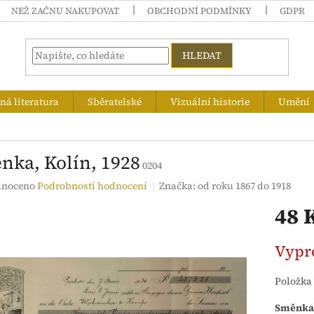
NEŽ ZAČNU NAKUPOVAT
OBCHODNÍ PODMÍNKY
GDPR
HLEDAT
á literatura
Sběratelské
Vizuální historie
Umění
nka, Kolín, 1928
0204
né
noceno
Podrobnosti hodnocení
Značka:
od roku 1867 do 1918
ení
48 
tu
Měrná
Vypr
cena:
ek.
Položka
Směnka