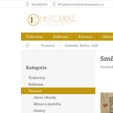
Přejít
603888202
RU@historickedokumenty.cz
na
obsah
Tiskoviny
Reklama
Finance
Odborn
Domů
Finance
Směnka, Kolín, 1928
P
Smě
o
Přeskočit
s
Průměr
Kategorie
Neohod
kategorie
t
hodnoc
r
produk
Tiskoviny
a
je
Reklama
n
0,0
z
Finance
n
5
í
Akcie | Bondy
hvězdič
p
Mince a platidla
a
Ceniny