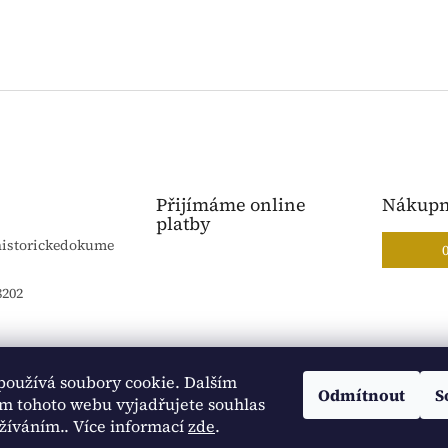
Přijímáme online
Nákupn
platby
historickedokume
8202
používá soubory cookie. Dalším
Blog Sportantique.cz
Sportovní sbírky
Odmítnout
S
m tohoto webu vyjadřujete souhlas
užíváním.. Více informací
zde
.