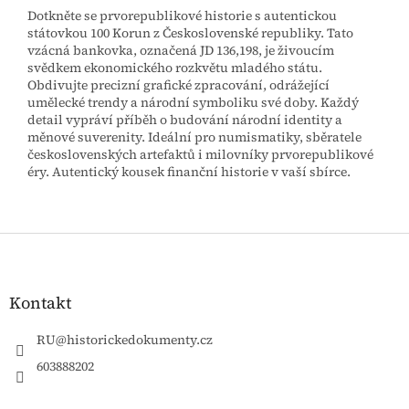
Dotkněte se prvorepublikové historie s autentickou
státovkou 100 Korun z Československé republiky. Tato
vzácná bankovka, označená JD 136,198, je živoucím
svědkem ekonomického rozkvětu mladého státu.
Obdivujte precizní grafické zpracování, odrážející
umělecké trendy a národní symboliku své doby. Každý
detail vypráví příběh o budování národní identity a
měnové suverenity. Ideální pro numismatiky, sběratele
československých artefaktů i milovníky prvorepublikové
éry. Autentický kousek finanční historie v vaší sbírce.
Z
á
p
a
Kontakt
t
í
RU
@
historickedokumenty.cz
603888202