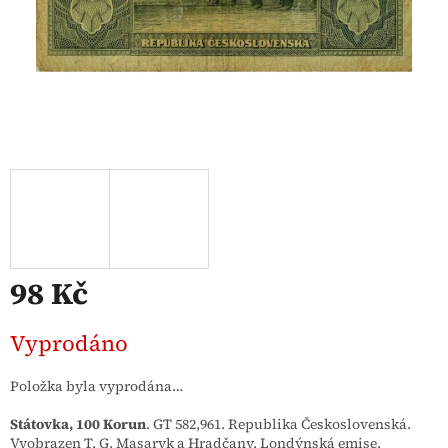
98 Kč
Měrná
Vyprodáno
cena:
Položka byla vyprodána…
Státovka, 100 Korun
. GT 582,961. Republika Československá.
Vyobrazen T. G. Masaryk a Hradčany. Londýnská emise.