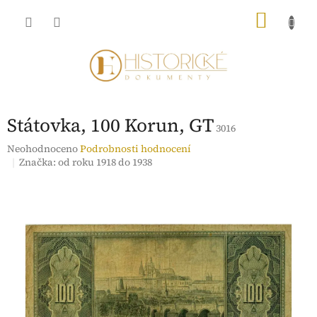
Přejít
NÁKU
na
obsah
KOŠÍK
Státovka, 100 Korun, GT
3016
Průměrné
Neohodnoceno
Podrobnosti hodnocení
hodnocení
Značka:
od roku 1918 do 1938
produktu
je
0,0
z
5
hvězdiček.