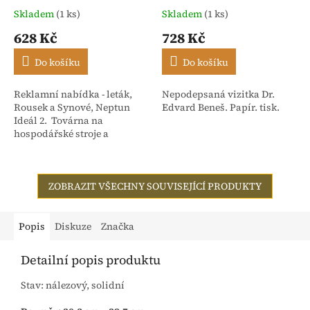
Skladem
(1 ks)
Skladem
(1 ks)
628 Kč
728 Kč
Do košíku
Do košíku
Reklamní nabídka - leták,
Nepodepsaná vizitka Dr.
Rousek a Synové, Neptun
Edvard Beneš. Papír. tisk.
Ideál 2. Továrna na
hospodářské stroje a
slévárna Nové Město nad
Metují - Čechy. Počet stran 4
ZOBRAZIT VŠECHNY SOUVISEJÍCÍ PRODUKTY
Popis
Diskuze
Značka
Detailní popis produktu
Stav: nálezový, solidní