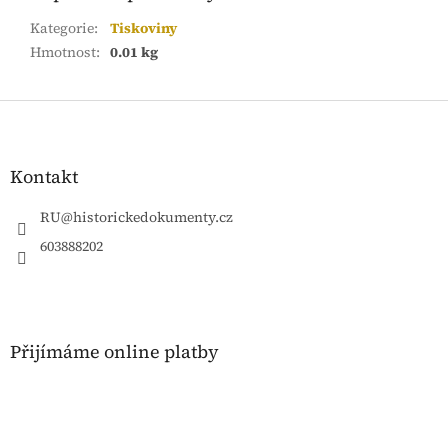
Kategorie
:
Tiskoviny
Hmotnost
:
0.01 kg
Z
á
p
a
Kontakt
t
í
RU
@
historickedokumenty.cz
603888202
Přijímáme online platby