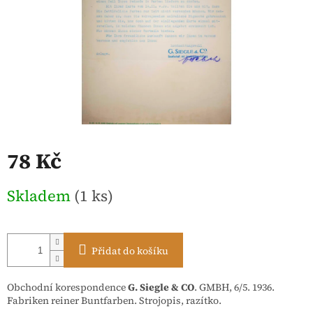
78 Kč
Měrná
Skladem
(1 ks)
cena:
Přidat do košíku
Obchodní korespondence
G. Siegle & CO
. GMBH, 6/5. 1936.
Fabriken reiner Buntfarben. Strojopis, razítko.