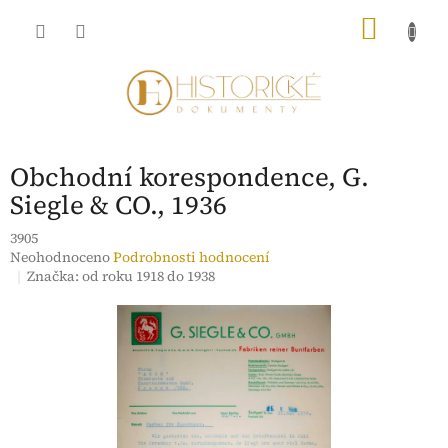
Přejít
NÁKU
na
obsah
KOŠÍK
Obchodní korespondence, G.
Siegle & CO., 1936
3905
Průměrné
Neohodnoceno
Podrobnosti hodnocení
hodnocení
Značka:
od roku 1918 do 1938
produktu
je
0,0
z
5
hvězdiček.