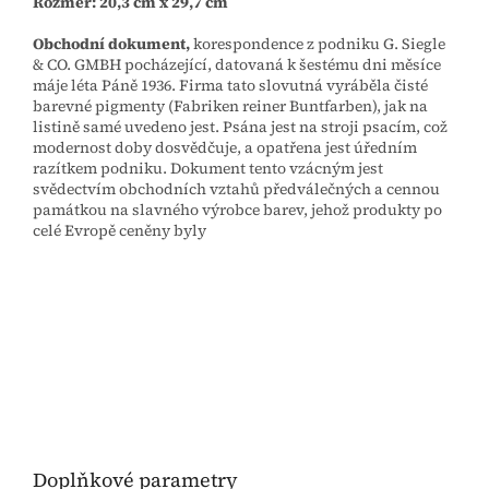
Rozměr: 20,3 cm x 29,7 cm
Obchodní dokument,
korespondence z podniku G. Siegle
& CO. GMBH pocházející, datovaná k šestému dni měsíce
máje léta Páně 1936. Firma tato slovutná vyráběla čisté
barevné pigmenty (Fabriken reiner Buntfarben), jak na
listině samé uvedeno jest. Psána jest na stroji psacím, což
modernost doby dosvědčuje, a opatřena jest úředním
razítkem podniku. Dokument tento vzácným jest
svědectvím obchodních vztahů předválečných a cennou
památkou na slavného výrobce barev, jehož produkty po
celé Evropě ceněny byly
Doplňkové parametry