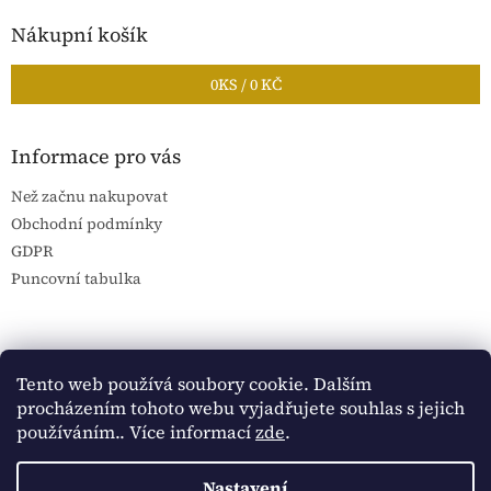
Nákupní košík
0
KS /
0 KČ
Informace pro vás
Než začnu nakupovat
Obchodní podmínky
GDPR
Puncovní tabulka
Blog Sportantique.cz
Sportovní sbírky
Tento web používá soubory cookie. Dalším
procházením tohoto webu vyjadřujete souhlas s jejich
používáním.. Více informací
zde
.
Vytvořil Shoptet
Nastavení