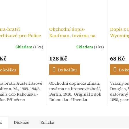
ra-bratři
Obchodní dopis-
Dopis z 
rlitzové-pro-Police
Kaufman, továrna na
Wyoming
,kolek 10h, 1909
bronzové zboží, 1910
Skladem
(1 ks)
Skladem
(1 ks)
Průměrné
hodnocen
 Kč
128 Kč
68 Kč
produktu
je
5,0
o košíku
Do košíku
Do k
z
5
a bratři Austerlitzové
Obchodní dopis-Kaufman,
Vzácný os
hvězdiček
lice n. M., 1909. 194/8.
továrna na bronzové zboží,
Douglas,
nál z dob Rakouska -
Berlin, 1910. Originál z dob
datovaný 
ka. Přiložena
Rakouska - Uherska
1898, psa
enka. Adresováno:
anglický
ské textilní závody,
Korespon
Isac...
"Mr. Hoar
"Dear Ari".
is
Diskuze
Značka