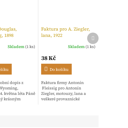
Douglas,
Faktura pro A. Ziegler,
, 1898
lana, 1922
Další
produkt
Skladem
(1 ks)
Skladem
(1 ks)
í
38 Kč
ošíku
Do košíku
obní dopis z
Faktura firmy Antonín
.
 Wyoming,
Fleissig pro Antonín
4. května léta Páně
Ziegler, motouzy, lana a
ný krásným
veškeré provaznické
m rukopisem.
výrobky, Praha. 12. Září,
dence adresována
1922. Strojopis opatřený
sh" s oslovením
razítkem a kolkem
..
tištěným...