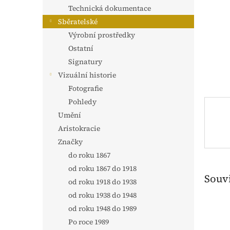
n
Technická dokumentace
e
Sběratelské
l
Výrobní prostředky
Ostatní
Signatury
Vizuální historie
Fotografie
Pohledy
Umění
Aristokracie
Značky
do roku 1867
od roku 1867 do 1918
Souvi
od roku 1918 do 1938
od roku 1938 do 1948
od roku 1948 do 1989
Po roce 1989