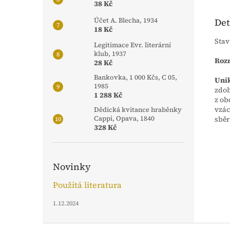
38 Kč
Det
Účet A. Blecha, 1934
18 Kč
Stav
Legitimace Evr. literární
klub, 1937
Rozm
28 Kč
Bankovka, 1 000 Kčs, C 05,
Unik
1985
zdob
1 288 Kč
z ob
vzác
Dědická kvitance hraběnky
sběr
Cappi, Opava, 1840
328 Kč
Novinky
Použitá literatura
1.12.2024
Z