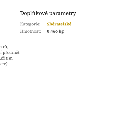
Doplňkové parametry
Kategorie
:
Sběratelské
Hmotnost
:
0.466 kg
etrů,
í předmět
oužitím
ácný