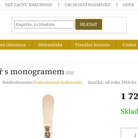
NEŽ ZAČNU NAKUPOVAT
OBCHODNÍ PODMÍNKY
GDPR
HLEDAT
á literatura
Sběratelské
Vizuální historie
Umění
íř s monogramem
3255
Průměrné
Neohodnoceno
Podrobnosti hodnocení
Značka:
od roku 1918 do 
hodnocení
1 7
produktu
je
0,0
Měrná
Skla
z
cena:
5
hvězdiček.