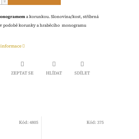
 monogramem
a korunkou. Slonovina/kost, stříbrná
e v podobě korunky a hraběcího monogramu
 informace
ZEPTAT SE
HLÍDAT
SDÍLET
Kód:
4805
Kód:
375