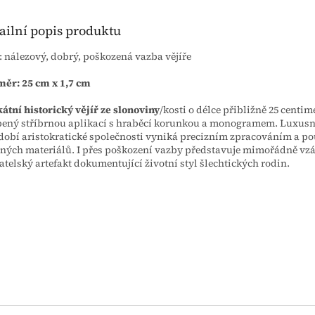
ailní popis produktu
: nálezový, dobrý, poškozená vazba vějíře
ěr: 25 cm x 1,7 cm
átní historický vějíř ze slonoviny
/kosti o délce přibližně 25 centim
ený stříbrnou aplikací s hraběcí korunkou a monogramem. Luxusn
dobí aristokratické společnosti vyniká precizním zpracováním a p
ných materiálů. I přes poškození vazby představuje mimořádně vz
atelský artefakt dokumentující životní styl šlechtických rodin.