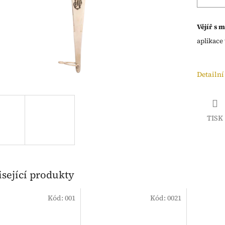
Vějíř s
aplikac
Detailní
TISK
sející produkty
Kód:
001
Kód:
0021