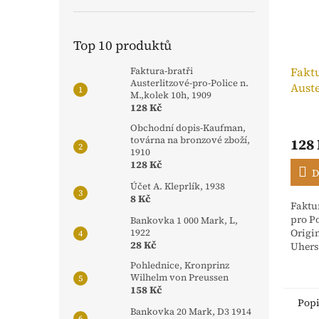
Top 10 produktů
Faktu
Faktura-bratři
Austerlitzové-pro-Police n.
Auste
M.,kolek 10h, 1909
n. M.
128 Kč
Obchodní dopis-Kaufman,
továrna na bronzové zboží,
128
1910
128 Kč
D
Účet A. Kleprlík, 1938
8 Kč
Faktur
pro Po
Bankovka 1 000 Mark, L,
Origi
1922
28 Kč
Uhers
stvrz
Pohlednice, Kronprinz
Rakou
Wilhelm von Preussen
dříve 
158 Kč
Pop
Bankovka 20 Mark, D3 1914