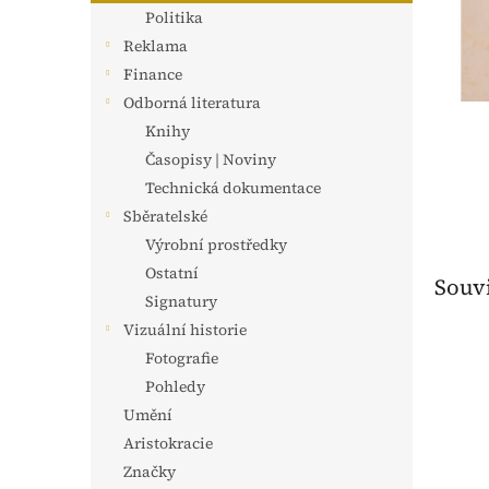
n
Politika
e
Reklama
l
Finance
Odborná literatura
Knihy
Časopisy | Noviny
Technická dokumentace
Sběratelské
Výrobní prostředky
Ostatní
Souvi
Signatury
Vizuální historie
Fotografie
Pohledy
Umění
Aristokracie
Značky