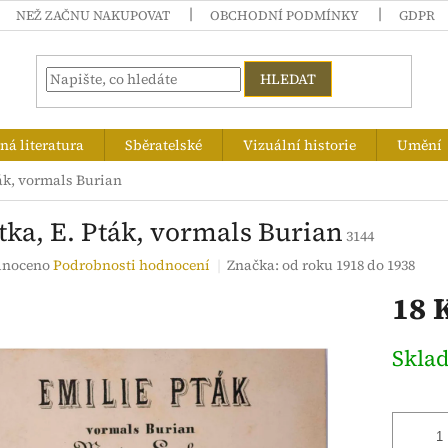
NEŽ ZAČNU NAKUPOVAT
OBCHODNÍ PODMÍNKY
GDPR
HLEDAT
á literatura
Sběratelské
Vizuální historie
Umění
ták, vormals Burian
tka, E. Pták, vormals Burian
3144
né
noceno
Podrobnosti hodnocení
Značka:
od roku 1918 do 1938
ení
18 
tu
Měrná
Skla
cena:
ek.