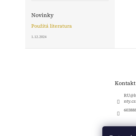
Novinky
Použitá literatura
1.12.2024
Z
á
p
a
t
Kontakt
í
RU
@
nty.cz
60388