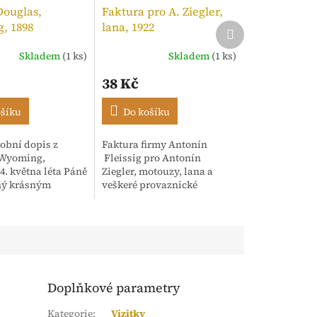
Douglas,
Faktura pro A. Ziegler,
, 1898
lana, 1922
Další
produkt
Skladem
(1 ks)
Skladem
(1 ks)
í
38 Kč
ošíku
Do košíku
obní dopis z
Faktura firmy Antonín
.
 Wyoming,
Fleissig pro Antonín
4. května léta Páně
Ziegler, motouzy, lana a
ný krásným
veškeré provaznické
m rukopisem.
výrobky, Praha. 12. Září,
dence adresována
1922. Strojopis opatřený
sh" s oslovením
razítkem a kolkem
..
tištěným...
Doplňkové parametry
Kategorie
:
Vizitky