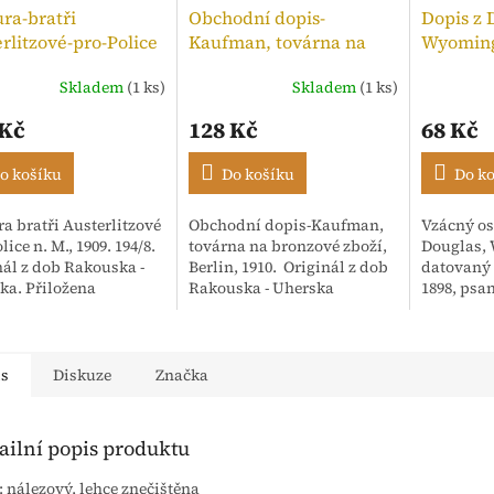
ra-bratři
Obchodní dopis-
Dopis z 
rlitzové-pro-Police
Kaufman, továrna na
Wyoming
,kolek 10h, 1909
bronzové zboží, 1910
Skladem
(1 ks)
Skladem
(1 ks)
Průměrné
hodnocen
 Kč
128 Kč
68 Kč
produktu
je
5,0
o košíku
Do košíku
Do k
z
5
a bratři Austerlitzové
Obchodní dopis-Kaufman,
Vzácný os
hvězdiček
lice n. M., 1909. 194/8.
továrna na bronzové zboží,
Douglas,
nál z dob Rakouska -
Berlin, 1910. Originál z dob
datovaný 
ka. Přiložena
Rakouska - Uherska
1898, psa
enka. Adresováno:
anglický
ské textilní závody,
Korespon
Isac...
"Mr. Hoar
"Dear Ari".
is
Diskuze
Značka
ailní popis produktu
: nálezový, lehce znečištěna