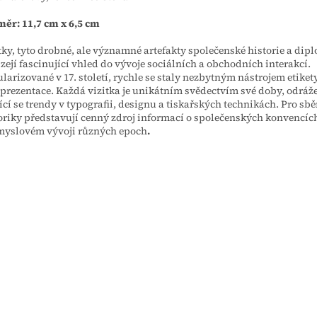
ěr: 11,7 cm x 6,5 cm
tky, tyto drobné, ale významné artefakty společenské historie a dip
zejí fascinující vhled do vývoje sociálních a obchodních interakcí.
larizované v 17. století, rychle se staly nezbytným nástrojem etiket
prezentace. Každá vizitka je unikátním svědectvím své doby, odráže
cí se trendy v typografii, designu a tiskařských technikách. Pro sbě
oriky představují cenný zdroj informací o společenských konvencíc
yslovém vývoji různých epoch
.