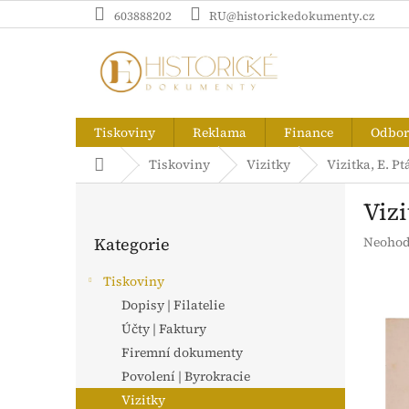
Přejít
603888202
RU@historickedokumenty.cz
na
obsah
Tiskoviny
Reklama
Finance
Odborn
Domů
Tiskoviny
Vizitky
Vizitka, E. P
P
Vizi
o
Přeskočit
s
Průměr
Kategorie
Neohod
kategorie
t
hodnoc
r
produk
Tiskoviny
a
je
Dopisy | Filatelie
n
0,0
z
Účty | Faktury
n
5
í
Firemní dokumenty
hvězdič
p
Povolení | Byrokracie
a
Vizitky