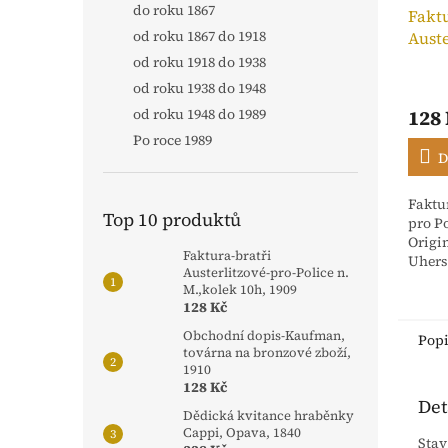
do roku 1867
Faktu
od roku 1867 do 1918
Auste
n. M.
od roku 1918 do 1938
od roku 1938 do 1948
od roku 1948 do 1989
128
Po roce 1989
D
Faktur
Top 10 produktů
pro Po
Origi
Faktura-bratři
Uhers
Austerlitzové-pro-Police n.
stvrz
M.,kolek 10h, 1909
Rakou
128 Kč
dříve 
Obchodní dopis-Kaufman,
Pop
továrna na bronzové zboží,
1910
128 Kč
Det
Dědická kvitance hraběnky
Cappi, Opava, 1840
Stav