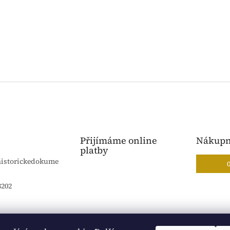
Přijímáme online
Nákupn
platby
historickedokume
8202