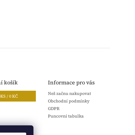
í košík
Informace pro vás
Než začnu nakupovat
0
KS /
0 KČ
Obchodní podmínky
GDPR
Puncovní tabulka