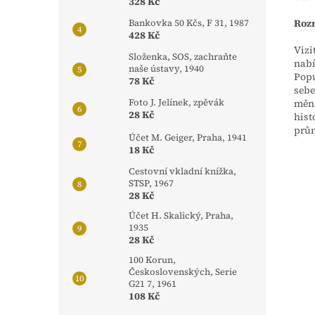
328 Kč
Rozm
Bankovka 50 Kčs, F 31, 1987
428 Kč
Vizi
Složenka, SOS, zachraňte
nabí
naše ústavy, 1940
Popu
78 Kč
sebe
Foto J. Jelínek, zpěvák
mění
28 Kč
hist
prům
Účet M. Geiger, Praha, 1941
18 Kč
Cestovní vkladní knížka,
STSP, 1967
28 Kč
Účet H. Skalický, Praha,
1935
28 Kč
100 Korun,
Československých, Serie
G21 7, 1961
108 Kč