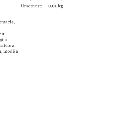
Hmotnost
:
0.01 kg
lomacie,
y a
jící
ratele a
h, módě a