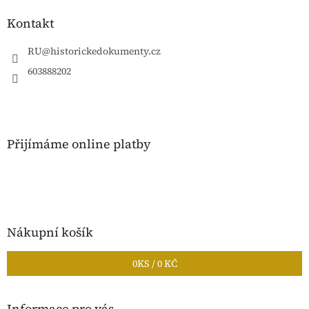
p
a
Kontakt
t
í
RU
@
historickedokumenty.cz
603888202
Přijímáme online platby
Nákupní košík
0
KS /
0 KČ
Informace pro vás