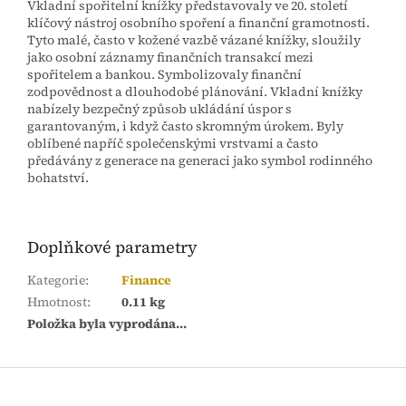
Vkladní spořitelní knížky představovaly ve 20. století
klíčový nástroj osobního spoření a finanční gramotnosti.
Tyto malé, často v kožené vazbě vázané knížky, sloužily
jako osobní záznamy finančních transakcí mezi
spořitelem a bankou. Symbolizovaly finanční
zodpovědnost a dlouhodobé plánování. Vkladní knížky
nabízely bezpečný způsob ukládání úspor s
garantovaným, i když často skromným úrokem. Byly
oblíbené napříč společenskými vrstvami a často
předávány z generace na generaci jako symbol rodinného
bohatství.
Doplňkové parametry
Kategorie
:
Finance
Hmotnost
:
0.11 kg
Položka byla vyprodána…
Z
á