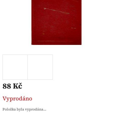
88 Kč
Měrná
Vyprodáno
cena:
Položka byla vyprodána…