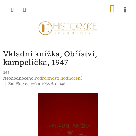
Přejít
NÁKU
na
obsah
KOŠÍK
Vkladní knížka, Obříství,
kampelička, 1947
144
Průměrné
Neohodnoceno
Podrobnosti hodnocení
hodnocení
Značka:
od roku 1938 do 1948
produktu
je
0,0
z
5
hvězdiček.