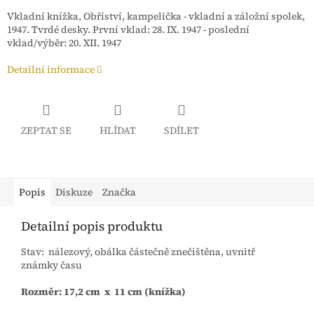
Vkladní knížka, Obříství, kampelička - vkladní a záložní spolek,
1947. Tvrdé desky. První vklad: 28. IX. 1947 - poslední
vklad/výběr: 20. XII. 1947
Detailní informace
ZEPTAT SE
HLÍDAT
SDÍLET
Popis
Diskuze
Značka
Detailní popis produktu
Stav: nálezový, obálka částečně znečištěna, uvnitř
známky času
Rozměr: 17,2 cm x 11 cm (knížka)