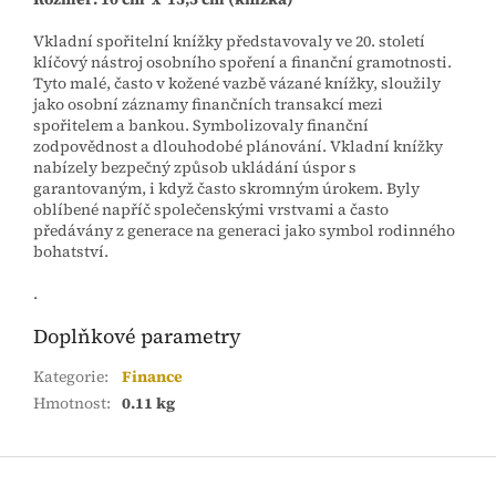
Vkladní spořitelní knížky představovaly ve 20. století
klíčový nástroj osobního spoření a finanční gramotnosti.
Tyto malé, často v kožené vazbě vázané knížky, sloužily
jako osobní záznamy finančních transakcí mezi
spořitelem a bankou. Symbolizovaly finanční
zodpovědnost a dlouhodobé plánování. Vkladní knížky
nabízely bezpečný způsob ukládání úspor s
garantovaným, i když často skromným úrokem. Byly
oblíbené napříč společenskými vrstvami a často
předávány z generace na generaci jako symbol rodinného
bohatství.
.
Doplňkové parametry
Kategorie
:
Finance
Hmotnost
:
0.11 kg
Z
á