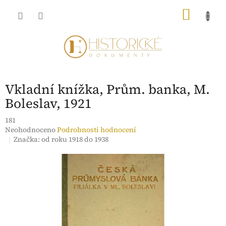
Přejít
NÁKU
na
obsah
KOŠÍK
Vkladní knížka, Prům. banka, M.
Boleslav, 1921
181
Průměrné
Neohodnoceno
Podrobnosti hodnocení
hodnocení
Značka:
od roku 1918 do 1938
produktu
je
0,0
z
5
hvězdiček.