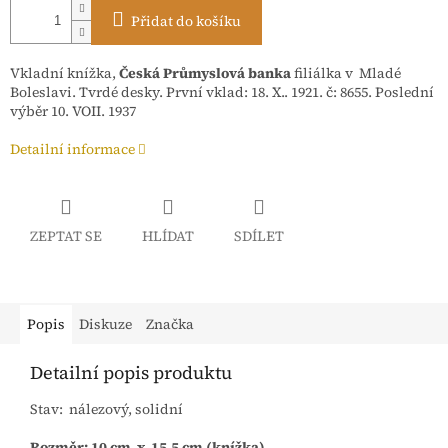
Přidat do košíku
Vkladní knížka,
Česká Průmyslová banka
filiálka v Mladé
Boleslavi. Tvrdé desky. První vklad: 18. X.. 1921. č: 8655. Poslední
výběr 10. VOII. 1937
Detailní informace
ZEPTAT SE
HLÍDAT
SDÍLET
Popis
Diskuze
Značka
Detailní popis produktu
Stav: nálezový, solidní
Rozměr: 10 cm x 15,5 cm (knížka)