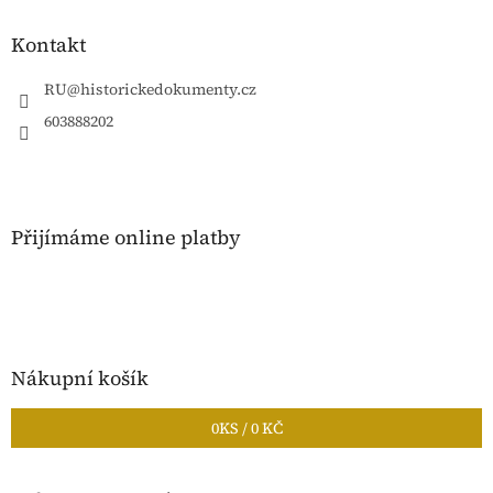
p
a
Kontakt
t
í
RU
@
historickedokumenty.cz
603888202
Přijímáme online platby
Nákupní košík
0
KS /
0 KČ