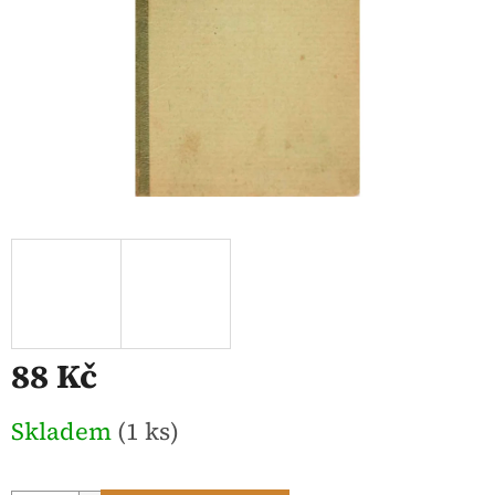
88 Kč
Měrná
Skladem
(1 ks)
cena: