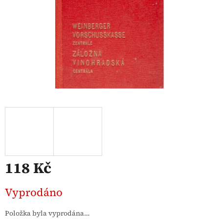
118 Kč
Měrná
Vyprodáno
cena:
Položka byla vyprodána…