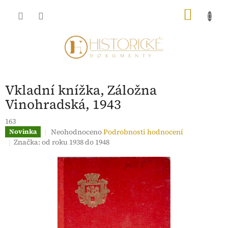
Přejít
NÁKU
na
obsah
KOŠÍK
Vkladní knížka, Záložna
Vinohradská, 1943
163
Průměrné
Neohodnoceno
Podrobnosti hodnocení
Novinka
hodnocení
Značka:
od roku 1938 do 1948
produktu
je
0,0
z
5
hvězdiček.