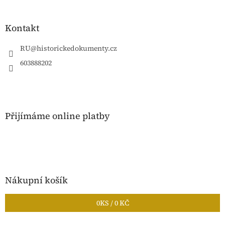
á
p
a
Kontakt
t
í
RU
@
historickedokumenty.cz
603888202
Přijímáme online platby
Nákupní košík
0
KS /
0 KČ