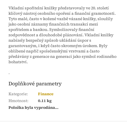
Vkladní spořitelní knížky představovaly ve 20. století
klíčový nástroj osobního spoření a finanční gramotnosti.
Tyto malé, často v kožené vazbě vázané knížky, sloužily
jako osobní záznamy finančních transakcí mezi
spořitelem a bankou. Symbolizovaly finanční
zodpovědnost a dlouhodobé plánování. Vkladní knížky
nabízely bezpečný způsob ukládání úspor s
garantovaným, i když často skromným úrokem. Byly
oblíbené napříč společenskými vrstvami a často
předávány z generace na generaci jako symbol rodinného
bohatství.
.
Doplňkové parametry
Kategorie
:
Finance
Hmotnost
:
0.11 kg
Položka byla vyprodána…
Z