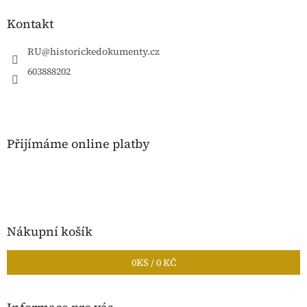
p
a
Kontakt
t
í
RU
@
historickedokumenty.cz
603888202
Přijímáme online platby
Nákupní košík
0
KS /
0 KČ