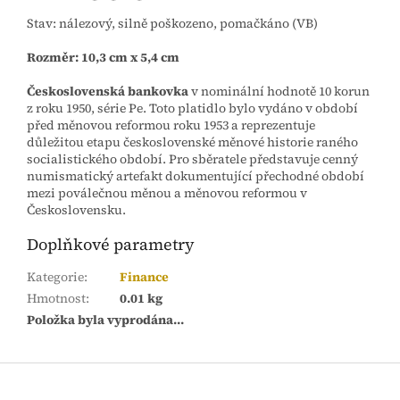
Stav: nálezový, silně poškozeno, pomačkáno (VB)
Rozměr: 10,3 cm x 5,4 cm
Československá bankovka
v nominální hodnotě 10 korun
z roku 1950, série Pe. Toto platidlo bylo vydáno v období
před měnovou reformou roku 1953 a reprezentuje
důležitou etapu československé měnové historie raného
socialistického období. Pro sběratele představuje cenný
numismatický artefakt dokumentující přechodné období
mezi poválečnou měnou a měnovou reformou v
Československu.
Doplňkové parametry
Kategorie
:
Finance
Hmotnost
:
0.01 kg
Položka byla vyprodána…
Z
á