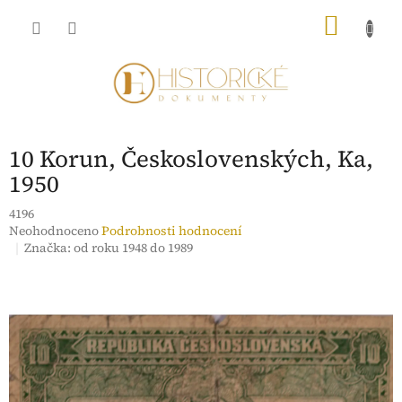
Přejít
NÁKU
na
obsah
KOŠÍK
10 Korun, Československých, Ka,
1950
4196
Průměrné
Neohodnoceno
Podrobnosti hodnocení
hodnocení
Značka:
od roku 1948 do 1989
produktu
je
0,0
z
5
hvězdiček.