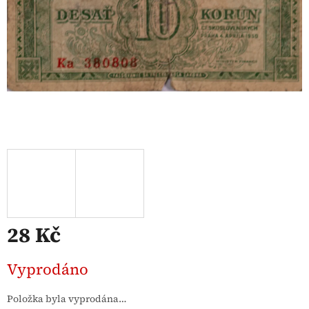
28 Kč
Měrná
Vyprodáno
cena:
Položka byla vyprodána…