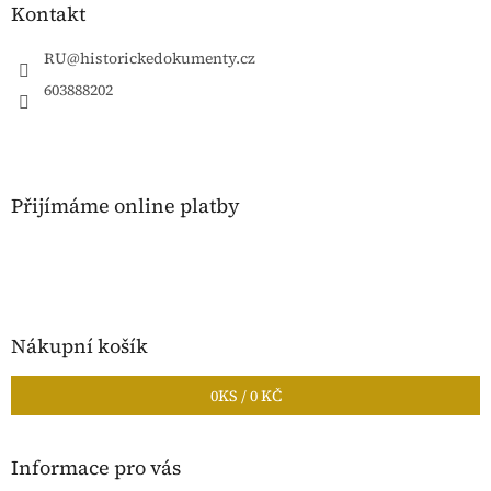
a
Kontakt
t
í
RU
@
historickedokumenty.cz
603888202
Přijímáme online platby
Nákupní košík
0
KS /
0 KČ
Informace pro vás