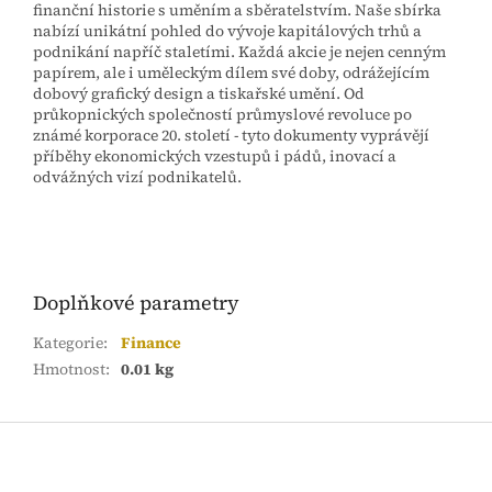
finanční historie s uměním a sběratelstvím. Naše sbírka
nabízí unikátní pohled do vývoje kapitálových trhů a
podnikání napříč staletími. Každá akcie je nejen cenným
papírem, ale i uměleckým dílem své doby, odrážejícím
dobový grafický design a tiskařské umění. Od
průkopnických společností průmyslové revoluce po
známé korporace 20. století - tyto dokumenty vyprávějí
příběhy ekonomických vzestupů i pádů, inovací a
odvážných vizí podnikatelů.
Doplňkové parametry
Kategorie
:
Finance
Hmotnost
:
0.01 kg
Z
á
p