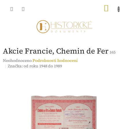
Přejít
NÁKU
na
obsah
KOŠÍK
Akcie Francie, Chemin de Fer
165
Průměrné
Neohodnoceno
Podrobnosti hodnocení
hodnocení
Značka:
od roku 1948 do 1989
produktu
je
0,0
z
5
hvězdiček.