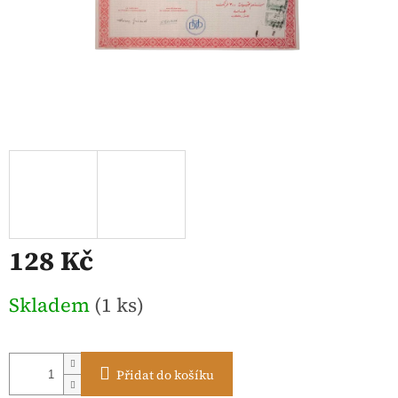
128 Kč
Měrná
Skladem
(1 ks)
cena:
Přidat do košíku