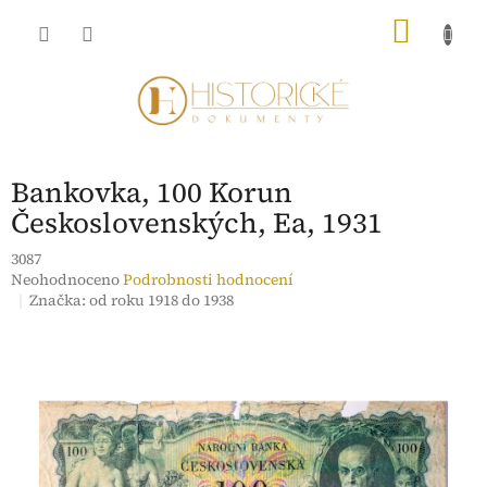
Přejít
NÁKU
na
obsah
KOŠÍK
Bankovka, 100 Korun
Československých, Ea, 1931
3087
Průměrné
Neohodnoceno
Podrobnosti hodnocení
hodnocení
Značka:
od roku 1918 do 1938
produktu
je
0,0
z
5
hvězdiček.