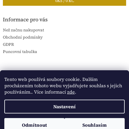
0
KS /
0 KČ
Informace pro vás
Než začnu nakupovat
Obchodní podmínky
GDPR
Puncovní tabulka
Blog Sportantique.cz
Sportovní sbírky
Tento web používá soubory cookie. Dalším
procházením tohoto webu vyjadřujete souhlas s jejich
používáním.. Více informací
zde
.
Vytvořil Shoptet
Nastavení
Copyright 2026
Historické dokumenty
. Všechna práva
Sledujte Historické dokumenty na Facebooku:
Odmítnout
Souhlasím
vyhrazena.