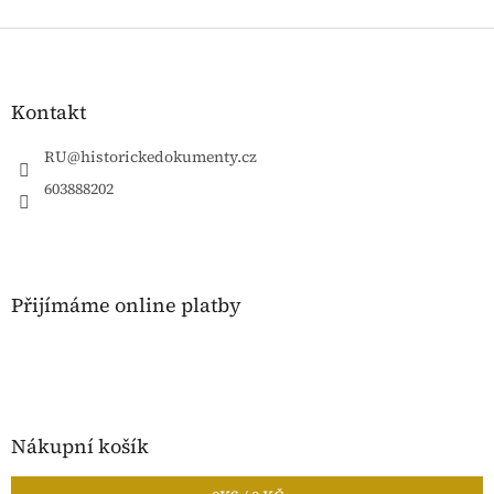
Z
á
p
a
Kontakt
t
í
RU
@
historickedokumenty.cz
603888202
Přijímáme online platby
Nákupní košík