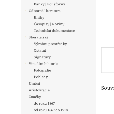
n
Banky | Pojišťovny
e
Odborná literatura
l
Knihy
Časopisy | Noviny
Technická dokumentace
Sběratelské
Výrobní prostředky
Ostatní
Signatury
Vizuální historie
Fotografie
Pohledy
Umění
Souvi
Aristokracie
Značky
do roku 1867
od roku 1867 do 1918