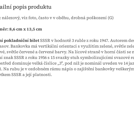
ailní popis produktu
: nálezový, viz foto, často v v oběhu, drobná poškození (G)
ěr: 8,6 cm x 13,5 cm
ní pokladniční bilet
SSSR v hodnotě 3 ruble z roku 1947. Autorem desi
sov. Bankovka má vertikální orientaci s využitím zelené, světle zele
vé, světle červené a červené barvy. Na lícové straně v horní části se
ní znak SSSR z roku 1956 s 15 svazky stuh symbolizujícími svazové r
střed dominuje velká číslice „3", pod níž je nominál uveden ve 14 ja
. Na rubu je v ozdobném rámu nápis o zajištění bankovky veškerý
tkem SSSR a její platnosti.