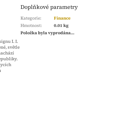
Doplňkové parametry
Kategorie
:
Finance
Hmotnost
:
0.01 kg
Položka byla vyprodána…
gnu I. I.
né, světle
 nachází
epubliky.
zycích
m