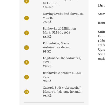
G21 7, 1961
Det
108 Kč
Stav
Noviny Svobodné Slovo, 28.
V. 1946
78 Kč
Rozm
Bankovka 20 Millionen
Stát
Mark, FM-30 , 1923
Duba
88 Kč
růžo
Pohlednice, Marie
stát
Antoinetta s dětmi
Upro
98 Kč
SSSR
maje
Legitimace Obchodnictva,
1921
28 Kč
Bankovka 2 Kronen (1333),
1917
98 Kč
Časopis Svět v obrazech, J.
Masaryk, Jak jsme ho znali
98 Kč