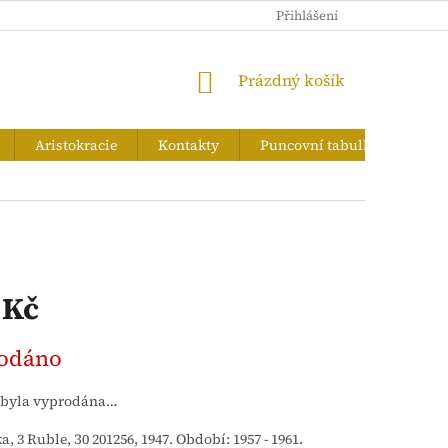
PUNCOVNÍ TABULKA
Přihlášení
NÁKUPNÍ
Prázdný košík
KOŠÍK
Aristokracie
Kontakty
Puncovní tabulka
Zna
 Kč
odáno
 byla vyprodána…
, 3 Ruble, З0 201256, 1947. Období: 1957 - 1961.