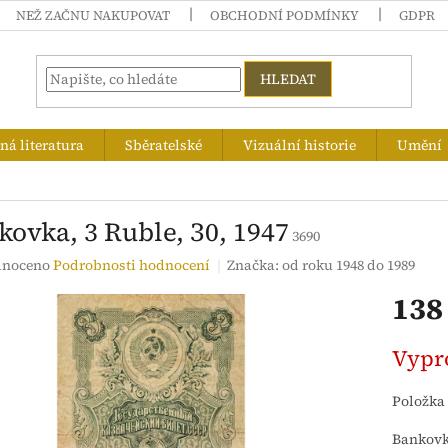
NEŽ ZAČNU NAKUPOVAT
OBCHODNÍ PODMÍNKY
GDPR
HLEDAT
á literatura
Sběratelské
Vizuální historie
Umění
kovka, 3 Ruble, З0, 1947
3690
né
noceno
Podrobnosti hodnocení
Značka:
od roku 1948 do 1989
ení
138
tu
Měrná
Vypr
cena:
ek.
Položka
Bankovka