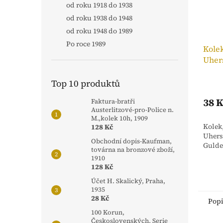
od roku 1918 do 1938
od roku 1938 do 1948
od roku 1948 do 1989
Po roce 1989
Kolek
Uhers
Top 10 produktů
38 
Faktura-bratři
Austerlitzové-pro-Police n.
M.,kolek 10h, 1909
Kolek
128 Kč
Uhersk
Obchodní dopis-Kaufman,
Gulde
továrna na bronzové zboží,
1910
128 Kč
Účet H. Skalický, Praha,
1935
28 Kč
Pop
100 Korun,
Československých, Serie