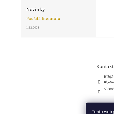
Novinky
Použitá literatura
1.12.2024
Z
á
p
a
t
Kontakt
í
RU
@
nty.cz
60388
Tento web 