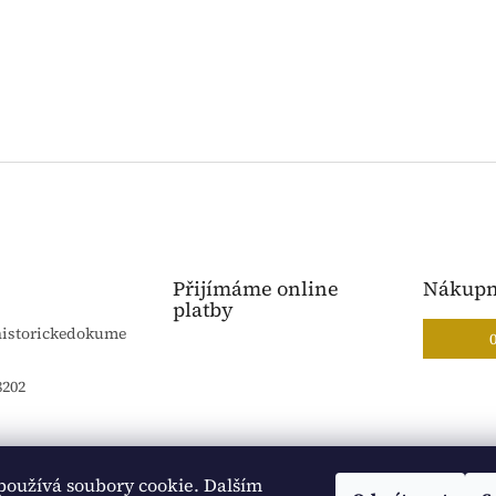
Přijímáme online
Nákupn
platby
historickedokume
8202
používá soubory cookie. Dalším