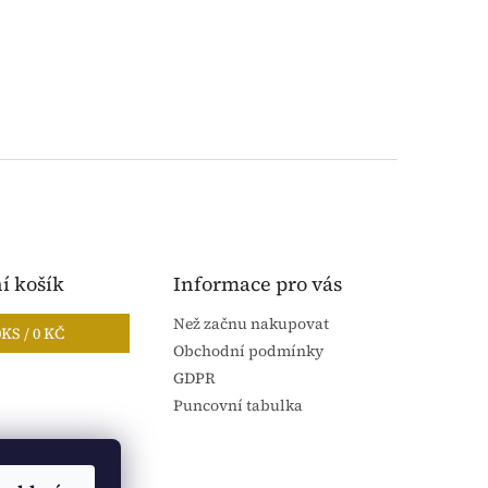
í košík
Informace pro vás
Než začnu nakupovat
0
KS /
0 KČ
Obchodní podmínky
GDPR
Puncovní tabulka