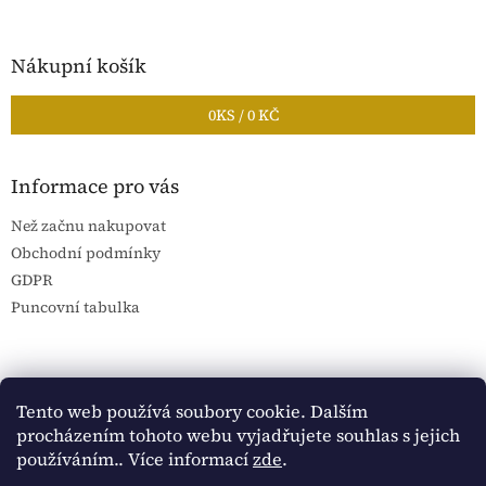
Nákupní košík
0
KS /
0 KČ
Informace pro vás
Než začnu nakupovat
Obchodní podmínky
GDPR
Puncovní tabulka
Blog Sportantique.cz
Sportovní sbírky
Tento web používá soubory cookie. Dalším
procházením tohoto webu vyjadřujete souhlas s jejich
používáním.. Více informací
zde
.