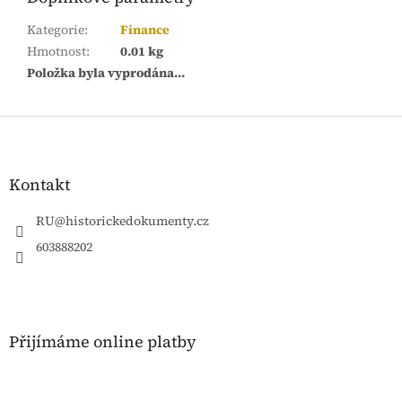
Kategorie
:
Finance
Hmotnost
:
0.01 kg
Položka byla vyprodána…
Z
á
p
a
Kontakt
t
í
RU
@
historickedokumenty.cz
603888202
Přijímáme online platby