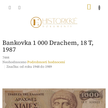
Přejít
NÁKU
na
obsah
KOŠÍK
Bankovka 1 000 Drachem, 18 T,
1987
7444
Průměrné
Neohodnoceno
Podrobnosti hodnocení
hodnocení
Značka:
od roku 1948 do 1989
produktu
je
0,0
z
5
hvězdiček.