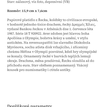
Stav: nálezový, viz foto, depresivní (VB)
Rozměr: 15,9 cm x 7,6cm
Papírové platidlo z Řecka, kolébky to civilizace evropské,
v hodnotě jednoho tisíce drachem, řecky Δραχμές Χίλιες,
vydané Bankou řeckou v Athénách dne 1. července léta
1987. Série 18 T 920922. Aver zdoben jest hlavou boha
Apollóna z Olympie, božstva krásy a umění, v stylu
antickém. Na reversuspatřiti lze slavného Diskobola
Myrónova, sochu atleta disk vrhajícího, i zříceniny
chrámu Héřina v Olympii posvátné, kdež hry olympijské
se konaly. Ornamenty řecké v barvách teplých lemují
okraje. Drachma, měna pradávná, Řecku sloužila až do
příchodu eura. Stav oběhem poznamenaný. Vzácný
kousek pro numismatiky i ctitele antiky.
Doplňkové parametry