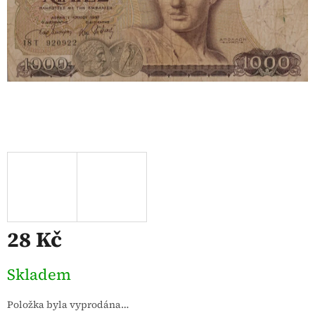
28 Kč
Měrná
Skladem
cena:
Položka byla vyprodána…