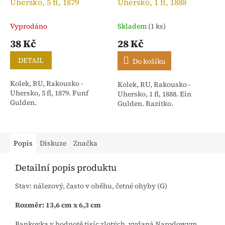
Uhersko, 5 fl, 1879
Uhersko, 1 fl, 1888
Vyprodáno
Skladem
(1 ks)
38 Kč
28 Kč
DETAIL
Do košíku
Kolek, RU, Rakousko -
Kolek, RU, Rakousko -
Uhersko, 5 fl, 1879. Funf
Uhersko, 1 fl, 1888. Ein
Gulden.
Gulden. Razítko.
Popis
Diskuze
Značka
Detailní popis produktu
Stav: nálezový, často v oběhu, četné ohyby (G)
Rozměr: 13,6 cm x 6,3 cm
Bankovka v hodnotě tisíc zlotých, vydaná Narodowym