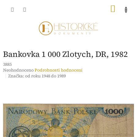
Přejít
NÁKU
na
obsah
KOŠÍK
Bankovka 1 000 Zlotych, DR, 1982
3885
Průměrné
Neohodnoceno
Podrobnosti hodnocení
hodnocení
Značka:
od roku 1948 do 1989
produktu
je
0,0
z
5
hvězdiček.