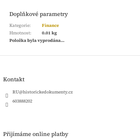
Doplňkové parametry
Kategorie
:
Finance
Hmotnost
:
0.01 kg
Položka byla vyprodána…
Z
á
p
a
Kontakt
t
í
RU
@
historickedokumenty.cz
603888202
Přijímáme online platby