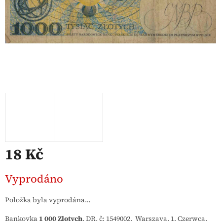
18 Kč
Měrná
Vyprodáno
cena:
Položka byla vyprodána…
Bankovka
1 000 Zlotych
, DR, č: 1549002, Warszava, 1. Czerwca,