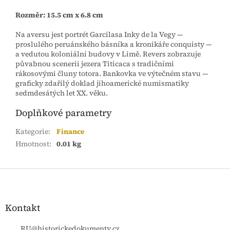
Rozměr: 15.5 cm x 6.8 cm
Na aversu
jest portrét Garcilasa Inky de la Vegy —
proslulého peruánského básníka a kronikáře conquisty —
a vedutou koloniální budovy v Limě. Revers zobrazuje
půvabnou scenerii jezera Titicaca s tradičními
rákosovými čluny totora. Bankovka ve výtečném stavu —
graficky zdařilý doklad jihoamerické numismatiky
sedmdesátých let XX. věku.
Doplňkové parametry
Kategorie
:
Finance
Hmotnost
:
0.01 kg
Z
á
p
a
Kontakt
t
RU
@
historickedokumenty.cz