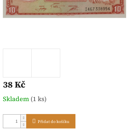
38 Kč
Měrná
Skladem
(1 ks)
cena:
Přidat do košíku