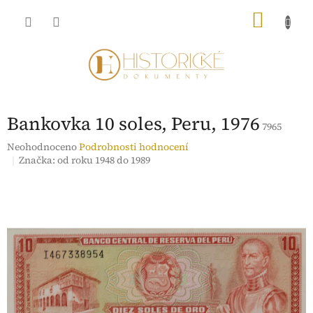
Přejít
NÁKU
na
obsah
KOŠÍK
Bankovka 10 soles, Peru, 1976
7965
Průměrné
Neohodnoceno
Podrobnosti hodnocení
hodnocení
Značka:
od roku 1948 do 1989
produktu
je
0,0
z
5
hvězdiček.