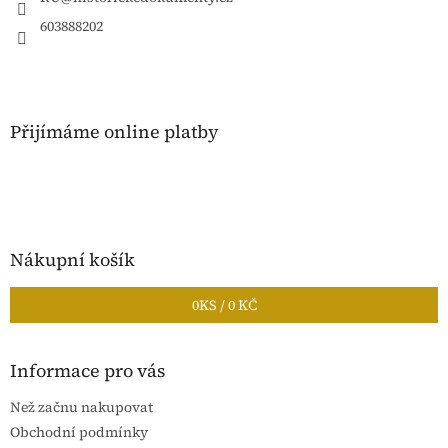
í
603888202
Přijímáme online platby
Nákupní košík
0
KS /
0 KČ
Informace pro vás
Než začnu nakupovat
Obchodní podmínky