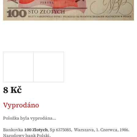
8 Kč
Měrná
Vyprodáno
cena:
Položka byla vyprodána…
Bankovka
100 Zlotych
, Sp 6375085, Warszava, 1. Czerwca, 1986.
Narodowy bank Polski.