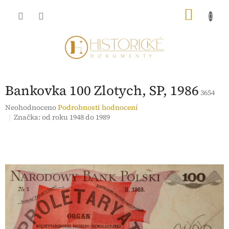
Přejít
NÁKU
na
obsah
KOŠÍK
Bankovka 100 Zlotych, SP, 1986
3654
Průměrné
Neohodnoceno
Podrobnosti hodnocení
hodnocení
Značka:
od roku 1948 do 1989
produktu
je
0,0
z
5
hvězdiček.