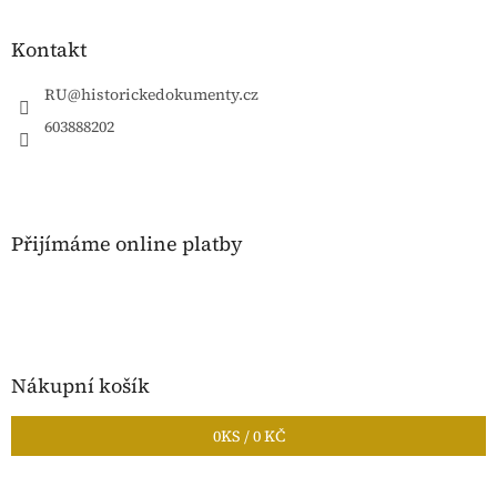
á
p
a
Kontakt
t
í
RU
@
historickedokumenty.cz
603888202
Přijímáme online platby
Nákupní košík
0
KS /
0 KČ