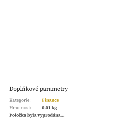
.
Doplňkové parametry
Kategorie
:
Finance
Hmotnost
:
0.01 kg
Položka byla vyprodána…
Z