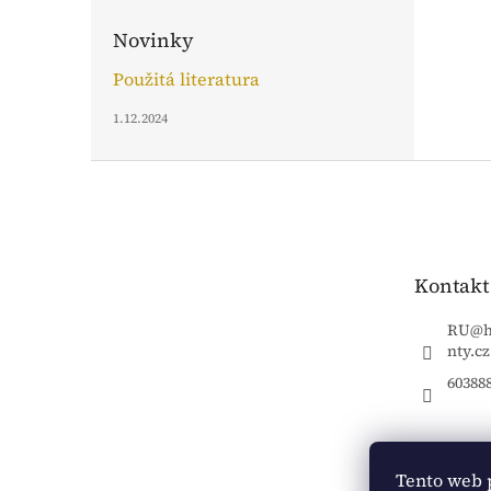
Novinky
Použitá literatura
1.12.2024
Z
á
p
a
t
Kontakt
í
RU
@
nty.cz
60388
Tento web 