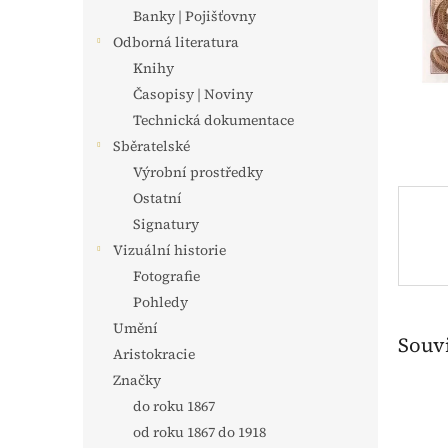
n
Banky | Pojišťovny
e
Odborná literatura
l
Knihy
Časopisy | Noviny
Technická dokumentace
Sběratelské
Výrobní prostředky
Ostatní
Signatury
Vizuální historie
Fotografie
Pohledy
Umění
Souvi
Aristokracie
Značky
do roku 1867
od roku 1867 do 1918