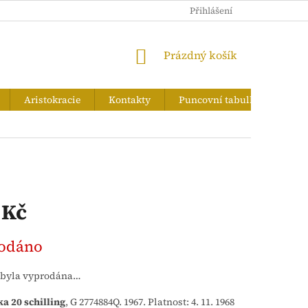
PUNCOVNÍ TABULKA
Přihlášení
NÁKUPNÍ
Prázdný košík
KOŠÍK
Aristokracie
Kontakty
Puncovní tabulka
Zna
 Kč
odáno
 byla vyprodána…
a 20 schilling
, G 2774884Q. 1967. Platnost: 4. 11. 1968