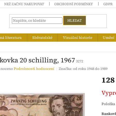
NEŽ ZAČNU NAKUPOVAT
OBCHODNÍ PODMÍNKY
GDPR
HLEDAT
á literatura
Sběratelské
Vizuální historie
Umění
kovka 20 schilling, 1967
3272
né
noceno
Podrobnosti hodnocení
Značka:
od roku 1948 do 1989
ení
128
tu
Měrná
Vypr
cena:
ek.
Položka
Bankovk