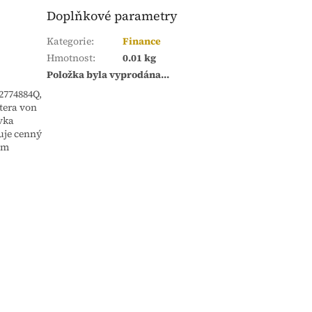
Doplňkové parametry
Kategorie
:
Finance
Hmotnost
:
0.01 kg
Položka byla vyprodána…
2774884Q,
ttera von
vka
uje cenný
am