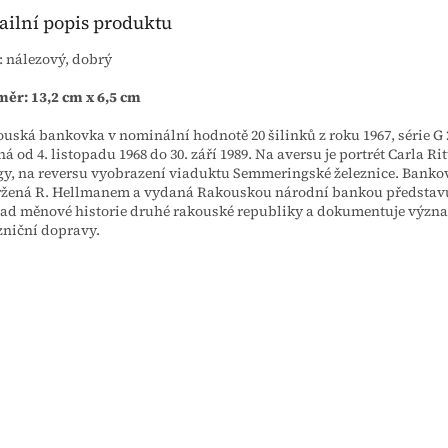
ailní popis produktu
: nálezový, dobrý
ěr: 13,2 cm x 6,5 cm
uská bankovka v nominální hodnotě 20 šilinků z roku 1967, série G 
ná od 4. listopadu 1968 do 30. září 1989. Na aversu je portrét Carla Ri
y, na reversu vyobrazení viaduktu Semmeringské železnice. Banko
žená R. Hellmanem a vydaná Rakouskou národní bankou představ
ad měnové historie druhé rakouské republiky a dokumentuje význ
zniční dopravy.