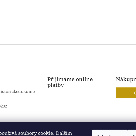
Přijímáme online
Nákupn
platby
historickedokume
8202
používá soubory cookie. Dalším