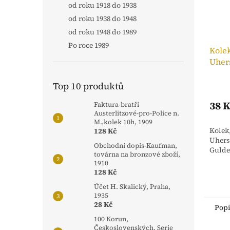
od roku 1918 do 1938
od roku 1938 do 1948
od roku 1948 do 1989
Po roce 1989
Kolek
Uhers
Top 10 produktů
38 
Faktura-bratři
Austerlitzové-pro-Police n.
M.,kolek 10h, 1909
Kolek
128 Kč
Uhersk
Obchodní dopis-Kaufman,
Gulde
továrna na bronzové zboží,
1910
128 Kč
Účet H. Skalický, Praha,
1935
28 Kč
Pop
100 Korun,
Československých, Serie