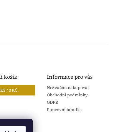
í košík
Informace pro vás
Než začnu nakupovat
0
KS /
0 KČ
Obchodní podmínky
GDPR
Puncovní tabulka