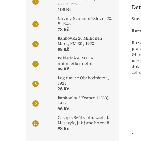
G21 7, 1961
Det
108 Kč
Stav
Noviny Svobodné Slovo, 28.
V. 1946
78 Kč
Rozm
Bankovka 20 Millionen
Rako
Mark, FM-30 , 1923
plat
88 Kč
Gheg
Pohlednice, Marie
navr
Antoinetta s dětmi
dokl
98 Kč
žele
Legitimace Obchodnictva,
1921
28 Kč
Bankovka 2 Kronen (1333),
1917
98 Kč
Časopis Svět v obrazech, J.
Masaryk, Jak jsme ho znali
98 Kč
.