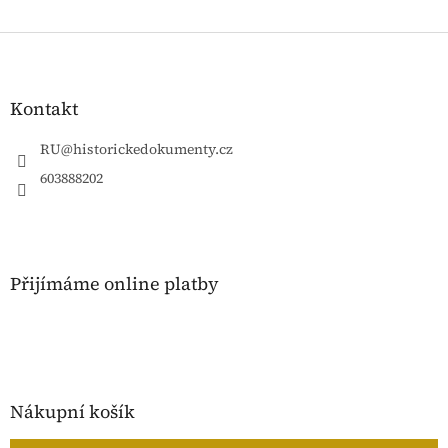
Z
á
p
a
Kontakt
t
í
RU
@
historickedokumenty.cz
603888202
Přijímáme online platby
Nákupní košík