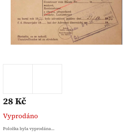
28 Kč
Měrná
Vyprodáno
cena:
Položka byla vyprodána…