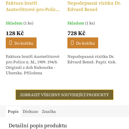
Faktura-bratři
Nepodepsaná vizitka Dr.
Austerlitzové-pro-Police
Edvard Beneš
n. M.,kolek 10h, 1909
Skladem
(1 ks)
Skladem
(1 ks)
128 Kč
728 Kč
Do košíku
Do košíku
Faktura bratři Austerlitzové
Nepodepsaná vizitka Dr.
pro Police n. M., 1909. 194/8.
Edvard Beneš. Papír. tisk.
Originál z dob Rakouska -
Uherska. Přiložena
stvrzenka. Adresováno:
Rakouské textilní závody,
dříve Isac...
ZOBRAZIT VŠECHNY SOUVISEJÍCÍ PRODUKTY
Popis
Diskuze
Značka
Detailní popis produktu