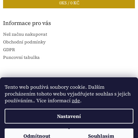
0
KS /
0 KČ
Informace pro vás
Než začnu nakupovat
Obchodní podmínky
GDPR
Puncovní tabulka
Blog Sportantique.cz
Sportovní sbírky
Tento web používá soubory cookie. Dalším
procházením tohoto webu vyjadřujete souhlas s jejich
používáním.. Více informací
zde
.
Vytvořil Shoptet
Nastavení
Copyright 2026
Historické dokumenty
. Všechna práva
Sledujte Historické dokumenty na Facebooku:
Odmítnout
Souhlasím
vyhrazena.