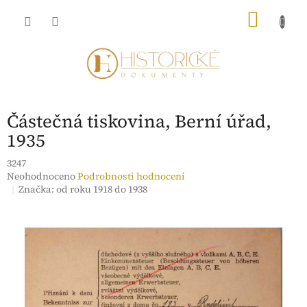
Přejít
NÁKU
na
obsah
KOŠÍK
Částečná tiskovina, Berní úřad,
1935
3247
Průměrné
Neohodnoceno
Podrobnosti hodnocení
hodnocení
Značka:
od roku 1918 do 1938
produktu
je
0,0
z
5
hvězdiček.