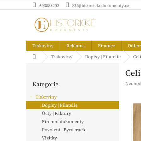
Přejít
603888202
RU@historickedokumenty.cz
na
obsah
Tiskoviny
Reklama
Finance
Odborn
Domů
Tiskoviny
Dopisy | Filatelie
Cel
P
Celi
o
Přeskočit
s
Průměr
Kategorie
Neohod
kategorie
t
hodnoc
r
produk
Tiskoviny
a
je
Dopisy | Filatelie
n
0,0
z
Účty | Faktury
n
5
í
Firemní dokumenty
hvězdič
p
Povolení | Byrokracie
a
Vizitky