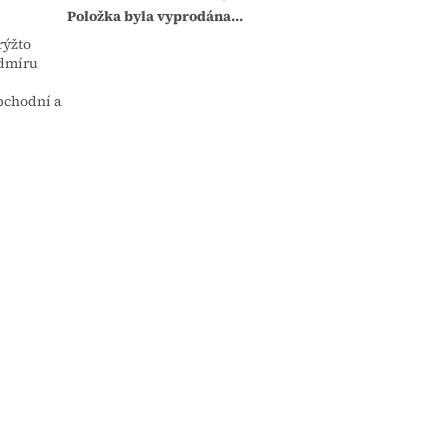
Položka byla vyprodána…
rýžto
admíru
bchodní a