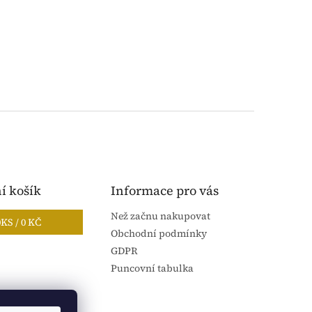
í košík
Informace pro vás
Než začnu nakupovat
0
KS /
0 KČ
Obchodní podmínky
GDPR
Puncovní tabulka