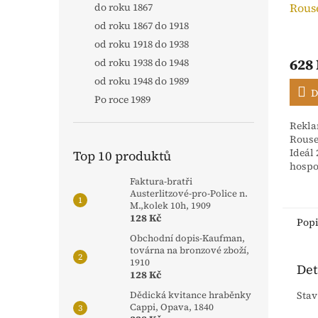
Rous
do roku 1867
Neptu
od roku 1867 do 1918
od roku 1918 do 1938
628
od roku 1938 do 1948
od roku 1948 do 1989
D
Po roce 1989
Rekla
Rouse
Ideál
Top 10 produktů
hospo
slévá
Faktura-bratři
Metují
Austerlitzové-pro-Police n.
M.,kolek 10h, 1909
128 Kč
Pop
Obchodní dopis-Kaufman,
továrna na bronzové zboží,
1910
Det
128 Kč
Stav
Dědická kvitance hraběnky
Cappi, Opava, 1840