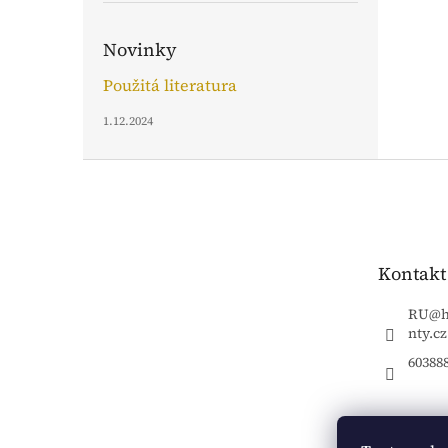
Novinky
Použitá literatura
1.12.2024
Z
á
p
a
t
Kontakt
í
RU
@
nty.cz
60388