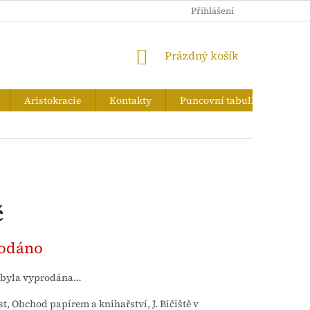
PUNCOVNÍ TABULKA
Přihlášení
NÁKUPNÍ
Prázdný košík
KOŠÍK
Aristokracie
Kontakty
Puncovní tabulka
Zna
č
odáno
 byla vyprodána…
st, Obchod papírem a knihařství, J. Bičiště v