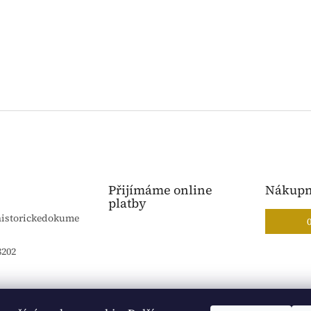
Přijímáme online
Nákupn
platby
historickedokume
8202