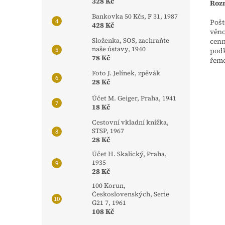
328 Kč
Rozm
Bankovka 50 Kčs, F 31, 1987
Pošt
428 Kč
věno
cenn
Složenka, SOS, zachraňte
naše ústavy, 1940
podk
78 Kč
řeme
Foto J. Jelínek, zpěvák
28 Kč
Účet M. Geiger, Praha, 1941
18 Kč
Cestovní vkladní knížka,
STSP, 1967
28 Kč
Účet H. Skalický, Praha,
1935
28 Kč
100 Korun,
Československých, Serie
G21 7, 1961
108 Kč