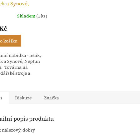
ek a Synové,
n Ideál 2
Skladem
(1 ks)
 Kč
o košíku
mní nabídka - leták,
k a Synové, Neptun
 2. Továrna na
dářské stroje a
rna Nové Město nad
 - Čechy. Počet stran 4
is
Diskuze
Značka
ailní popis produktu
: nálezový, dobrý