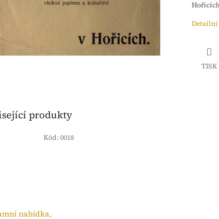
Hořicíc
Detailní
TISK
sející produkty
Kód:
0018
amní nabídka,