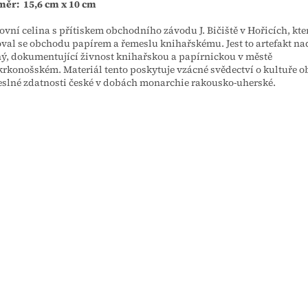
ěr: 15,6 cm x 10 cm
ovní celina s přítiskem obchodního závodu J. Bičiště v Hořicích, kte
val se obchodu papírem a řemeslu knihařskému. Jest to artefakt n
ý, dokumentující živnost knihařskou a papírnickou v městě
rkonošském. Materiál tento poskytuje vzácné svědectví o kultuře o
slné zdatnosti české v dobách monarchie rakousko-uherské.