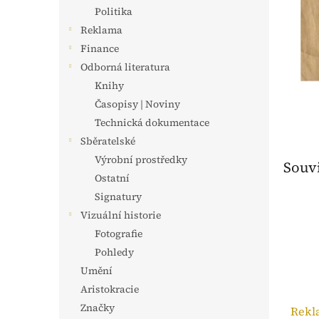
n
Politika
e
Reklama
l
Finance
Odborná literatura
Knihy
Časopisy | Noviny
Technická dokumentace
Sběratelské
Výrobní prostředky
Souvi
Ostatní
Signatury
Vizuální historie
Fotografie
Pohledy
Umění
Aristokracie
Značky
Rekl