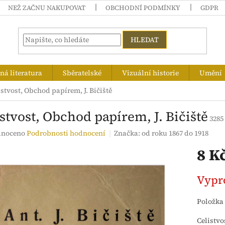
NEŽ ZAČNU NAKUPOVAT
OBCHODNÍ PODMÍNKY
GDPR
HLEDAT
á literatura
Sběratelské
Vizuální historie
Umění
istvost, Obchod papírem, J. Bičiště
stvost, Obchod papírem, J. Bičiště
3285
né
noceno
Podrobnosti hodnocení
Značka:
od roku 1867 do 1918
ení
8 K
tu
Měrná
Vypr
cena:
ek.
Položka
Celistvo