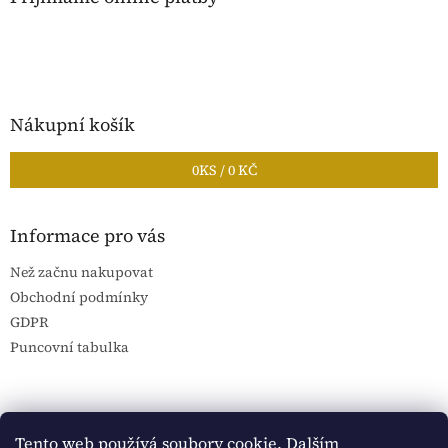
Nákupní košík
0
KS /
0 KČ
Informace pro vás
Než začnu nakupovat
Obchodní podmínky
GDPR
Puncovní tabulka
Blog Sportantique.cz
Sportovní sbírky
Tento web používá soubory cookie. Dalším