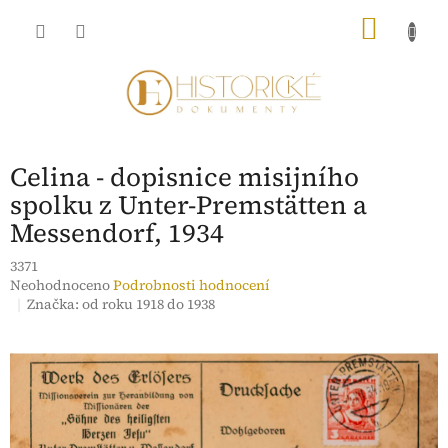
Přejít
NÁKU
na
obsah
KOŠÍK
Celina - dopisnice misijního
spolku z Unter-Premstätten a
Messendorf, 1934
3371
Průměrné
Neohodnoceno
Podrobnosti hodnocení
hodnocení
Značka:
od roku 1918 do 1938
produktu
je
0,0
z
5
hvězdiček.