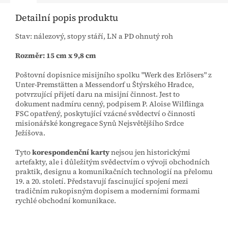
Detailní popis produktu
Stav: nálezový, stopy stáří, LN a PD ohnutý roh
Rozměr: 15 cm x 9,8 cm
Poštovní dopisnice misijního spolku "Werk des Erlösers" z
Unter-Premstätten a Messendorf u Štýrského Hradce,
potvrzující přijetí daru na misijní činnost. Jest to
dokument nadmíru cenný, podpisem P. Aloise Wilflinga
FSC opatřený, poskytující vzácné svědectví o činnosti
misionářské kongregace Synů Nejsvětějšího Srdce
Ježíšova.
Tyto
korespondenční karty
nejsou jen historickými
artefakty, ale i důležitým svědectvím o vývoji obchodních
praktik, designu a komunikačních technologií na přelomu
19. a 20. století. Představují fascinující spojení mezi
tradičním rukopisným dopisem a moderními formami
rychlé obchodní komunikace.