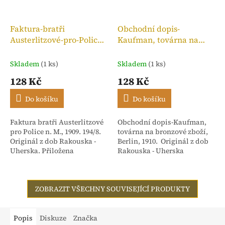
Faktura-bratři
Obchodní dopis-
Austerlitzové-pro-Police
Kaufman, továrna na
n. M.,kolek 10h, 1909
bronzové zboží, 1910
Skladem
(1 ks)
Skladem
(1 ks)
128 Kč
128 Kč
Do košíku
Do košíku
Faktura bratři Austerlitzové
Obchodní dopis-Kaufman,
pro Police n. M., 1909. 194/8.
továrna na bronzové zboží,
Originál z dob Rakouska -
Berlin, 1910. Originál z dob
Uherska. Přiložena
Rakouska - Uherska
stvrzenka. Adresováno:
Rakouské textilní závody,
dříve Isac...
ZOBRAZIT VŠECHNY SOUVISEJÍCÍ PRODUKTY
Popis
Diskuze
Značka