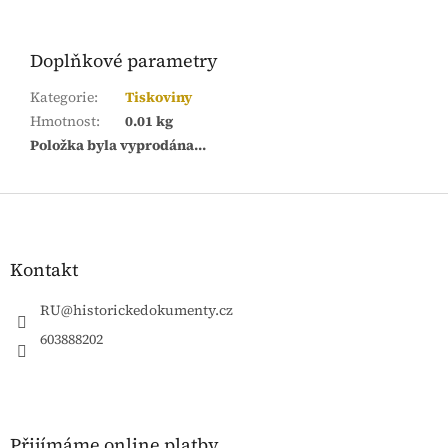
Doplňkové parametry
Kategorie
:
Tiskoviny
Hmotnost
:
0.01 kg
Položka byla vyprodána…
Z
á
p
a
Kontakt
t
í
RU
@
historickedokumenty.cz
603888202
Přijímáme online platby