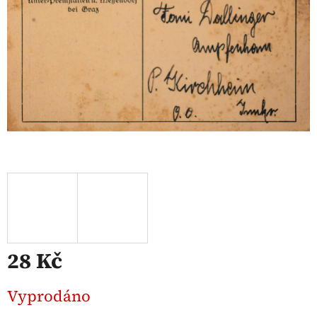
28 Kč
Měrná
Vyprodáno
cena: